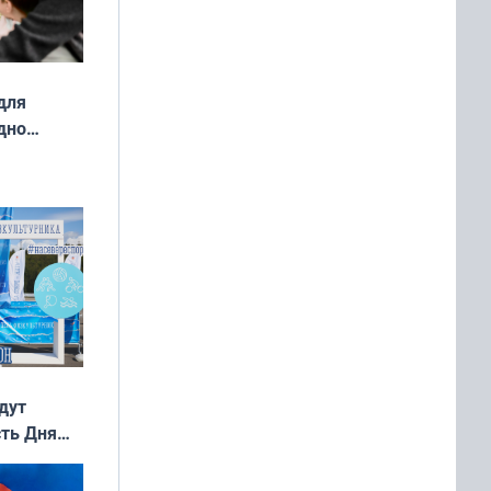
для
дно
ок —
ять
 и без
дут
сть Дня