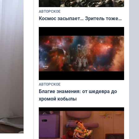
АВТОРСКОЕ
Космос засыпает… Зритель тоже…
АВТОРСКОЕ
Благие знамения: от шедевра до
хромой кобылы