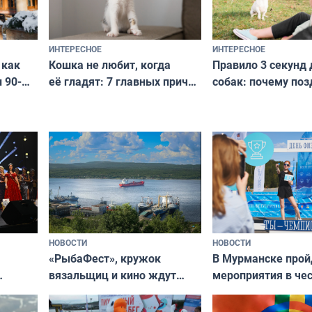
ИНТЕРЕСНОЕ
ИНТЕРЕСНОЕ
Кошка не любит, когда
Правило 3 секунд 
 как
её гладят: 7 главных причин
собак: почему поз
 90-
и как исправить — как найти
ругать за проступ
подход даже к самому
научитесь объясн
о без
независимому питомцу
питомцу всё сразу
криков
НОВОСТИ
НОВОСТИ
«РыбаФест», кружок
В Мурманске прой
вязальщиц и кино ждут
мероприятия в че
мурманчан в эти выходные
урса
физкультурника
кая