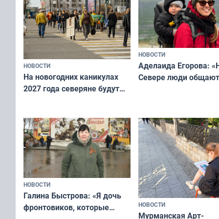
Русь»
НОВОСТИ
Аделаида Егорова: «
НОВОСТИ
На новогодних каникулах
Севере люди общают
2027 года северяне будут
не потому, что это вы
отдыхать 11 дней
а потому что
ты им интересен»
НОВОСТИ
Галина Быстрова: «Я дочь
НОВОСТИ
фронтовиков, которые
Мурманская Арт-
приехали осваивать Север»