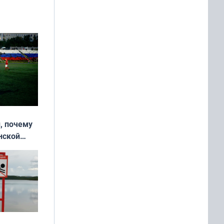
, почему
нской
у остался