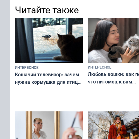
Читайте также
ИНТЕРЕСНОЕ
ИНТЕРЕСНОЕ
Любовь кошки: как п
Кошачий телевизор: зачем
что питомец к вам
нужна кормушка для птиц
не равнодушен — про
за окном — простое
вашу с ним связь
решение от скуки и стресса
у питомца