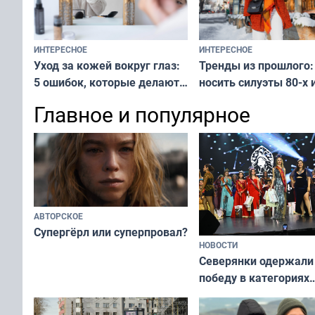
ИНТЕРЕСНОЕ
ИНТЕРЕСНОЕ
Тренды из прошлого:
Уход за кожей вокруг глаз:
носить силуэты 80-х и
5 ошибок, которые делают
х — как выглядеть
все — как исправить
Главное и популярное
современно и стильн
и вернуть свежий взгляд
переплат
без дорогих средств
АВТОРСКОЕ
Супергёрл или суперпровал?
НОВОСТИ
Северянки одержали
победу в категориях
всероссийского конк
«Мисс и Миссис Вели