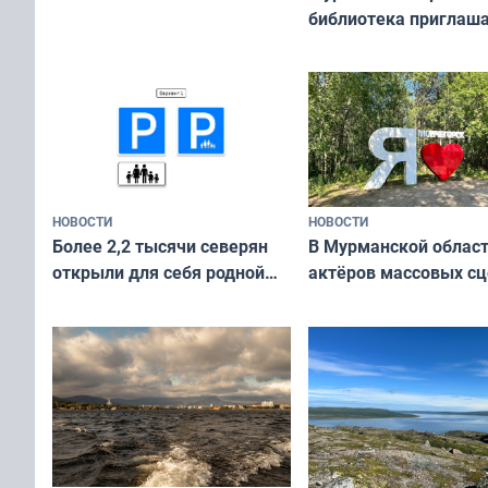
библиотека приглаша
сотрудничеству худ
и фотографов
НОВОСТИ
НОВОСТИ
В Мурманской облас
Более 2,2 тысячи северян
актёров массовых сц
открыли для себя родной
съёмок в
край в рамках проекта
короткометражном 
«Туризм для своих»