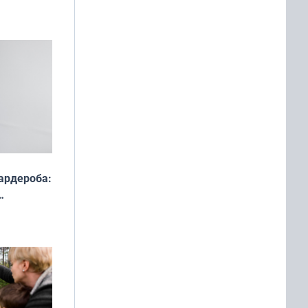
ардероба:
ды — как
о
ой сезон