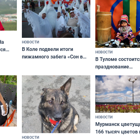
На
НОВОСТИ
В Коле подвели итоги
ся
НОВОСТИ
пижамного забега «Сон в
годно,
В Туломе состоитс
Олимпийскую ночь»
празднование
Международного 
коренных народов
НОВОСТИ
Мурманск цветущи
166 тысяч цветов 
НОВОСТИ
вазонов