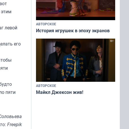
вот
 этим
АВТОРСКОЕ
аг левой
История игрушек в эпоху экранов
Делать его
чтобы
пяти
 будто
АВТОРСКОЕ
ло пяти
Майкл Джексон жив!
Соловьева
то: Freepik