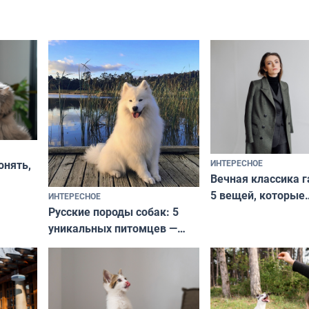
ИНТЕРЕСНОЕ
онять,
Вечная классика г
5 вещей, которые
ИНТЕРЕСНОЕ
верьте
Русские породы собак: 5
не выходят из мо
уникальных питомцев —
выглядеть стильн
национальные сокровища
и актуально в люб
с удивительной историей
и характером