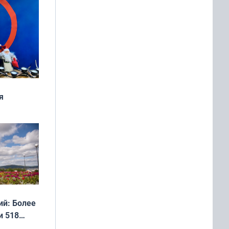
я
дня
 мира
й: Более
и 518