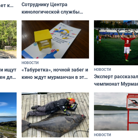
Сотруднику Центра
ет к
кинологической службы
ожников
ищут новый дом
НОВОСТИ
ти ищут
«Табуретка», ночной забег и
НОВОСТИ
Эксперт рассказал
ен для
кино ждут мурманчан в эти
чемпионат Мурма
выходные
области по футбол
фильме
незамеченным
НОВОСТИ