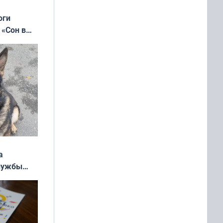
оги
 «Сон в
ь»
а
службы