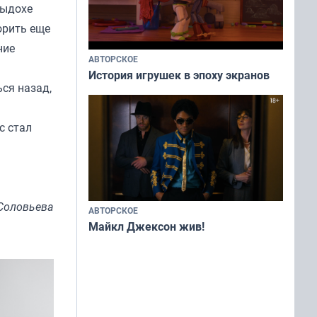
выдохе
орить еще
ние
АВТОРСКОЕ
История игрушек в эпоху экранов
ься назад,
с стал
Соловьева
АВТОРСКОЕ
Майкл Джексон жив!