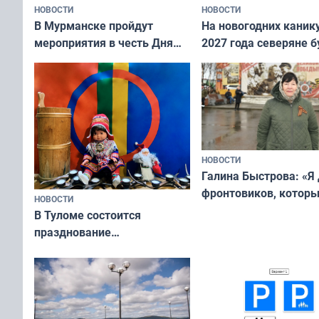
НОВОСТИ
НОВОСТИ
В Мурманске пройдут
На новогодних каник
мероприятия в честь Дня
2027 года северяне б
физкультурника
отдыхать 11 дней
НОВОСТИ
Галина Быстрова: «Я
фронтовиков, котор
НОВОСТИ
приехали осваивать 
В Туломе состоится
празднование
Международного дня
коренных народов мира