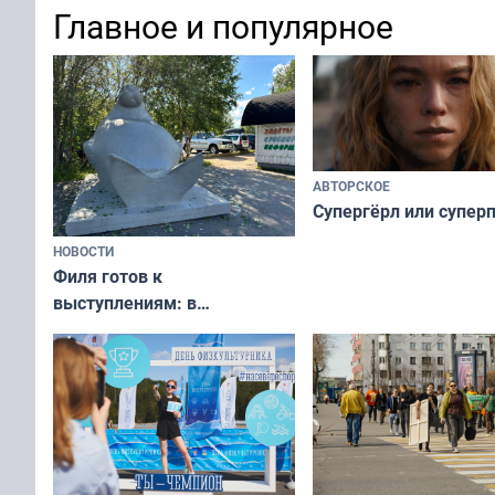
х — как выглядеть
все — как исправить
Главное и популярное
современно и стильн
и вернуть свежий взгляд
переплат
без дорогих средств
АВТОРСКОЕ
Супергёрл или супер
НОВОСТИ
Филя готов к
выступлениям: в
мурманском океанариуме
рассказали о состоянии
тюленей