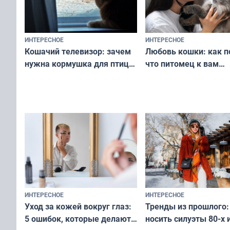
ИНТЕРЕСНОЕ
ИНТЕРЕСНОЕ
Любовь кошки: как п
Кошачий телевизор: зачем
что питомец к вам
нужна кормушка для птиц
не равнодушен — про
за окном — простое
вашу с ним связь
решение от скуки и стресса
у питомца
ИНТЕРЕСНОЕ
ИНТЕРЕСНОЕ
Тренды из прошлого:
Уход за кожей вокруг глаз:
носить силуэты 80-х и
5 ошибок, которые делают