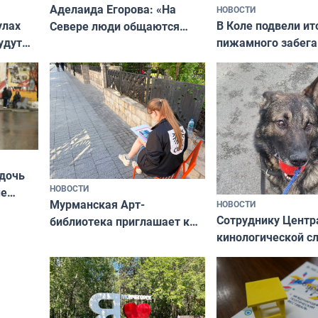
Аделаида Егорова: «На
НОВОСТИ
В Коле подвели ит
улах
Севере люди общаются
пижамного забега
удут
не потому, что это выгодно,
Олимпийскую ноч
а потому что
ты им интересен»
 дочь
НОВОСТИ
ые
Мурманская Арт-
НОВОСТИ
Север»
Сотруднику Центр
библиотека приглашает к
кинологической 
сотрудничеству художников
ищут новый дом
и фотографов