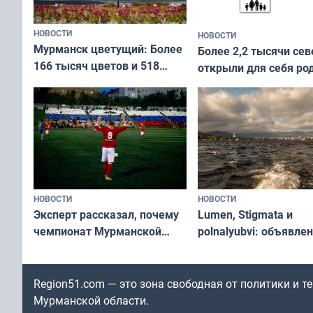
НОВОСТИ
НОВОСТИ
Мурманск цветущий: Более
Более 2,2 тысячи сев
166 тысяч цветов и 518
открыли для себя ро
вазонов
край в рамках проек
«Туризм для своих»
НОВОСТИ
НОВОСТИ
Эксперт рассказал, почему
Lumen, Stigmata и
чемпионат Мурманской
polnalyubvi: объявле
области по футболу остался
хедлайнеры фестива
незамеченным
«Имандра» в 2026 го
Region51.com — это зона свободная от политики и 
Мурманской области.