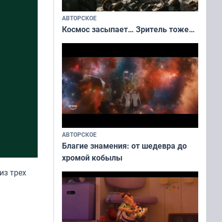
АВТОРСКОЕ
Космос засыпает… Зритель тоже…
АВТОРСКОЕ
Благие знамения: от шедевра до
хромой кобылы
из трех