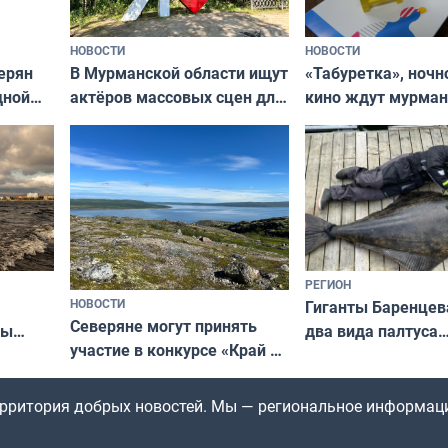
НОВОСТИ
НОВОСТИ
В Мурманской области ищут
ерян
«Табуретка», ночн
актёров массовых сцен для
дной
кино ждут мурман
съёмок в
та
выходные
короткометражном фильме
РЕГИОН
НОВОСТИ
Гиганты Баренцев
Северяне могут принять
два вида палтуса
ны
участие в конкурсе «Край у
и их рекордные т
ля
северной границы: фотогид
да
по Печенгскому округу»
территория добрых новостей. Мы — региональное информац