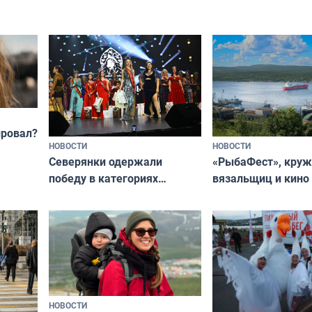
и как исправить — как найти
ругать за проступ
подход даже к самому
научитесь объясн
о без
независимому питомцу
питомцу всё сразу
криков
провал?
НОВОСТИ
НОВОСТИ
«РыбаФест», кру
Северянки одержали
вязальщиц и кино
победу в категориях
мурманчан в эти 
всероссийского конкурса
«Мисс и Миссис Великая
Русь»
НОВОСТИ