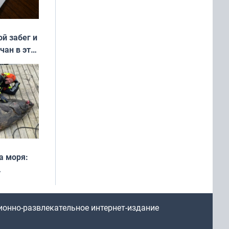
ой забег и
чан в эти
а моря:
рофеи
ионно-развлекательное интернет-издание