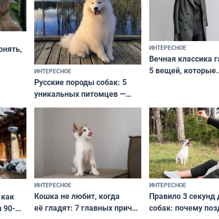
ИНТЕРЕСНОЕ
онять,
Вечная классика г
5 вещей, которые
ИНТЕРЕСНОЕ
верьте
Русские породы собак: 5
не выходят из мо
уникальных питомцев —
выглядеть стильн
национальные сокровища
и актуально в люб
с удивительной историей
и характером
ИНТЕРЕСНОЕ
ИНТЕРЕСНОЕ
Кошка не любит, когда
Правило 3 секунд 
 как
её гладят: 7 главных причин
собак: почему поз
 90-