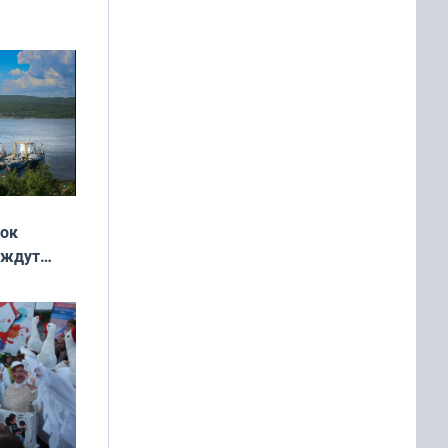
ок —
ять
 и без
жок
 ждут
выходные