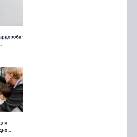
ардероба:
ды — как
о
ой сезон
для
дно