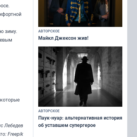
осе.
омфортной
ю зиму.
АВТОРСКОЕ
Майкл Джексон жив!
чевым
 которые
АВТОРСКОЕ
Паук-нуар: альтернативная история
об уставшем супергерое
с Лебедев
то: Freepik