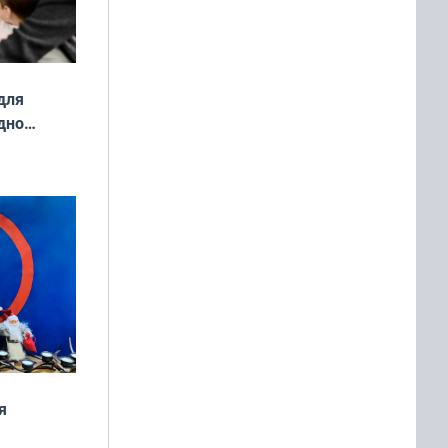
для
дно
ок —
ять
 и без
я