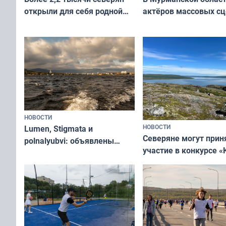
актёров массовых сц
открыли для себя родной
съёмок в
край в рамках проекта
короткометражном 
«Туризм для своих»
НОВОСТИ
НОВОСТИ
Lumen, Stigmata и
Северяне могут прин
polnalyubvi: объявлены
участие в конкурсе «
хедлайнеры фестиваля
северной границы: ф
«Имандра» в 2026 года
по Печенгскому окру