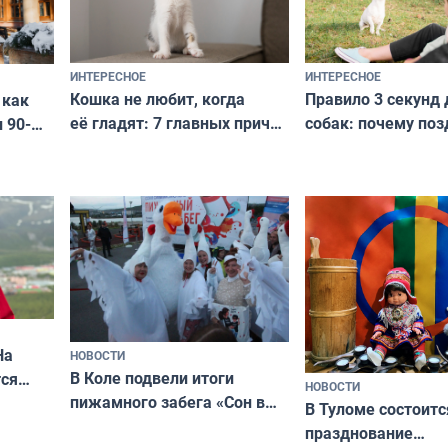
ИНТЕРЕСНОЕ
ИНТЕРЕСНОЕ
Кошка не любит, когда
Правило 3 секунд 
 как
её гладят: 7 главных причин
собак: почему поз
 90-
и как исправить — как найти
ругать за проступ
подход даже к самому
научитесь объясн
о без
независимому питомцу
питомцу всё сразу
криков
На
НОВОСТИ
В Коле подвели итоги
ся
НОВОСТИ
пижамного забега «Сон в
годно,
В Туломе состоитс
Олимпийскую ночь»
празднование