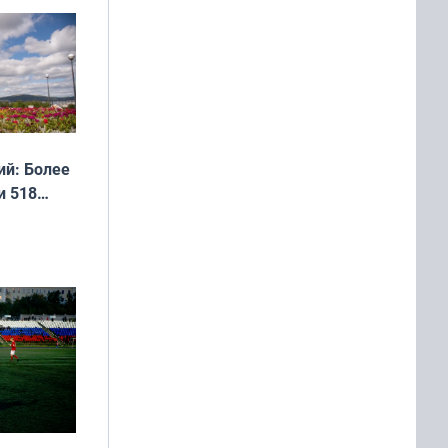
дня
 мира
й: Более
и 518