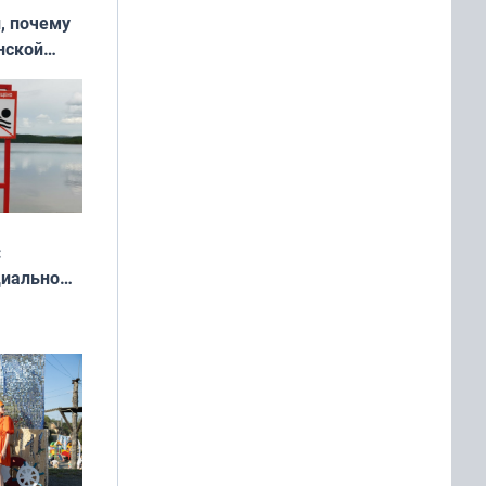
, почему
нской
у остался
:
циально
ся
мах