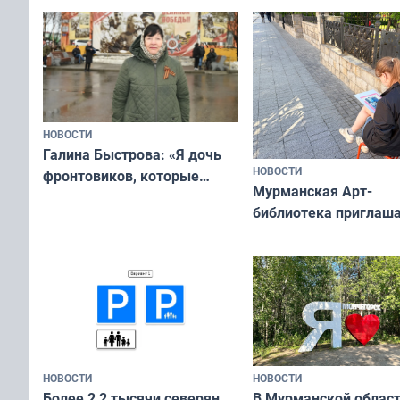
ты им интересен»
НОВОСТИ
Галина Быстрова: «Я дочь
НОВОСТИ
фронтовиков, которые
Мурманская Арт-
приехали осваивать Север»
библиотека приглаша
сотрудничеству худ
и фотографов
НОВОСТИ
НОВОСТИ
В Мурманской облас
Более 2,2 тысячи северян