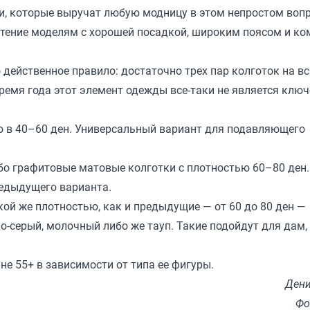
ми, которые выручат любую модницу в этом непростом вопр
очтение моделям с хорошей посадкой, широким поясом и к
 действенное правило: достаточно трех пар колготок на вс
время года этот элемент одежды все-таки не является клю
ю в 40–60 ден. Универсальный вариант для подавляющего
о графитовые матовые колготки с плотностью 60–80 ден.
редыдущего варианта.
акой же плотностью, как и предыдущие — от 60 до 80 ден —
ло-серый, молочный либо же тауп. Такие подойдут для дам,
не 55+ в зависимости от типа ее фигуры.
Дени
Фо