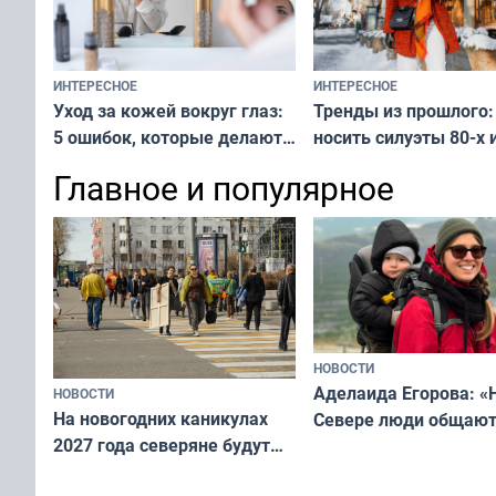
ИНТЕРЕСНОЕ
ИНТЕРЕСНОЕ
Тренды из прошлого:
Уход за кожей вокруг глаз:
носить силуэты 80-х и
5 ошибок, которые делают
х — как выглядеть
все — как исправить
Главное и популярное
современно и стильн
и вернуть свежий взгляд
переплат
без дорогих средств
НОВОСТИ
Аделаида Егорова: «
НОВОСТИ
На новогодних каникулах
Севере люди общают
2027 года северяне будут
не потому, что это вы
отдыхать 11 дней
а потому что