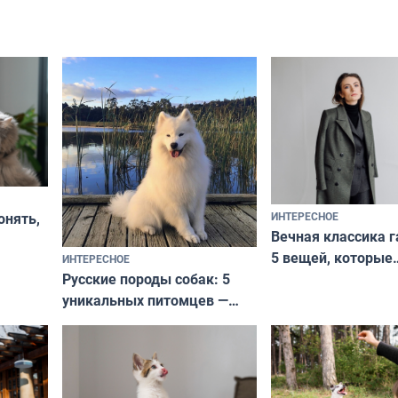
ИНТЕРЕСНОЕ
онять,
Вечная классика г
5 вещей, которые
ИНТЕРЕСНОЕ
верьте
Русские породы собак: 5
не выходят из мо
уникальных питомцев —
выглядеть стильн
национальные сокровища
и актуально в люб
с удивительной историей
и характером