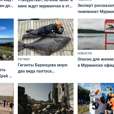
Эксперт рассказал
ен для
кино ждут мурманчан в эти
чемпионат Мурма
выходные
области по футбол
фильме
незамеченным
НОВОСТИ
Опасно для жизни
РЕГИОН
Гиганты Баренцева моря:
в Мурманске офи
ять
два вида палтуса
запретили купать
Край у
и их рекордные трофеи
в городских водоё
отогид
гу»