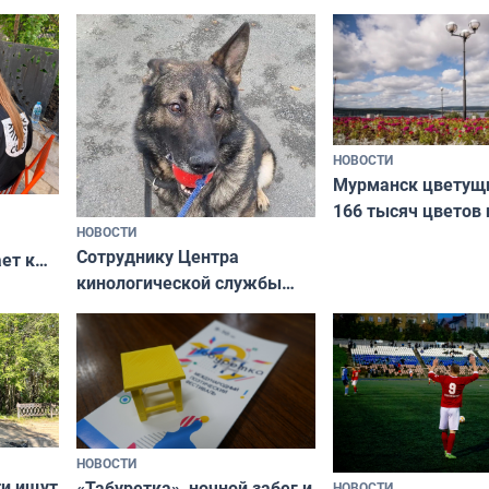
Международного 
коренных народов
НОВОСТИ
Мурманск цветущи
166 тысяч цветов 
НОВОСТИ
вазонов
Сотруднику Центра
ет к
кинологической службы
ожников
ищут новый дом
НОВОСТИ
ти ищут
«Табуретка», ночной забег и
НОВОСТИ