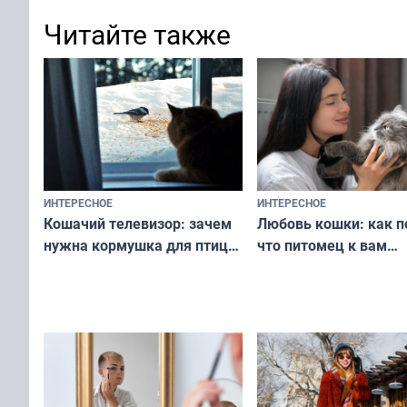
Читайте также
ИНТЕРЕСНОЕ
ИНТЕРЕСНОЕ
Любовь кошки: как п
Кошачий телевизор: зачем
что питомец к вам
нужна кормушка для птиц
не равнодушен — про
за окном — простое
вашу с ним связь
решение от скуки и стресса
у питомца