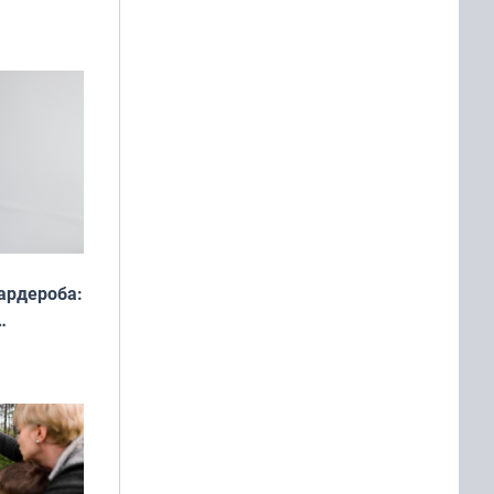
ардероба:
ды — как
о
ой сезон