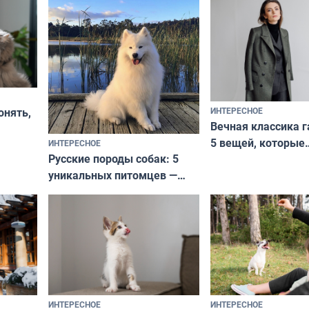
ИНТЕРЕСНОЕ
онять,
Вечная классика г
5 вещей, которые
ИНТЕРЕСНОЕ
верьте
Русские породы собак: 5
не выходят из мо
уникальных питомцев —
выглядеть стильн
национальные сокровища
и актуально в люб
с удивительной историей
и характером
ИНТЕРЕСНОЕ
ИНТЕРЕСНОЕ