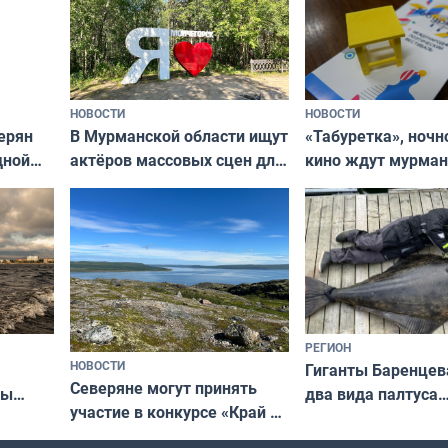
НОВОСТИ
НОВОСТИ
В Мурманской области ищут
ерян
«Табуретка», ночн
актёров массовых сцен для
дной
кино ждут мурман
съёмок в
та
выходные
короткометражном фильме
РЕГИОН
НОВОСТИ
Гиганты Баренцев
Северяне могут принять
два вида палтуса
ны
участие в конкурсе «Край у
и их рекордные т
ля
северной границы: фотогид
да