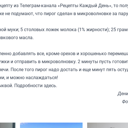
цепту из Телеграм-канала «
Рецепты Каждый День
», то по
 даже не подумают, что пирог сделан в микроволновке за па
ной муки; 5 столовых ложек молока (1% жирности); 25 гра
ивкового масла.
епенно добавлять все, кроме орехов и хорошенько перемеш
жки и отправить в микроволновку. 2 минуты пусть готовит
чи. После того пирог надо достать и еще минут пять осту
ми, и можно наслаждаться!
тыквой. Подробности
здесь
.
Дени
Фо