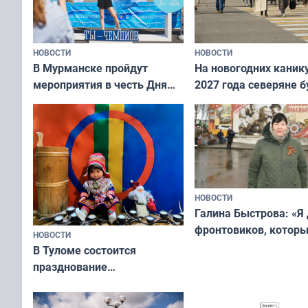
НОВОСТИ
НОВОСТИ
В Мурманске пройдут
На новогодних каник
мероприятия в честь Дня
2027 года северяне б
физкультурника
отдыхать 11 дней
НОВОСТИ
Галина Быстрова: «Я
фронтовиков, котор
НОВОСТИ
приехали осваивать 
В Туломе состоится
празднование
Международного дня
коренных народов мира