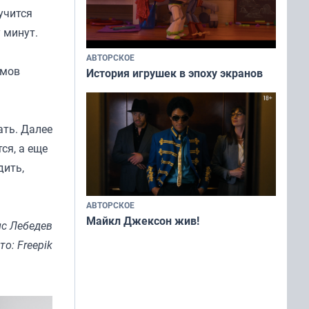
лучится
ру минут.
АВТОРСКОЕ
ммов
История игрушек в эпоху экранов
ать. Далее
ся, а еще
дить,
АВТОРСКОЕ
Майкл Джексон жив!
с Лебедев
то: Freepik