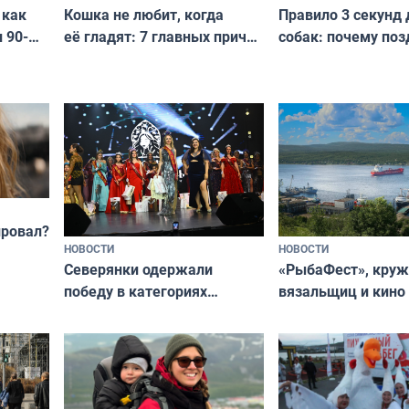
Кошка не любит, когда
Правило 3 секунд 
 как
её гладят: 7 главных причин
собак: почему поз
 90-
и как исправить — как найти
ругать за проступ
подход даже к самому
научитесь объясн
о без
независимому питомцу
питомцу всё сразу
криков
провал?
НОВОСТИ
НОВОСТИ
«РыбаФест», кру
Северянки одержали
вязальщиц и кино
победу в категориях
мурманчан в эти 
всероссийского конкурса
«Мисс и Миссис Великая
Русь»