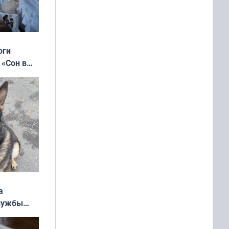
оги
 «Сон в
ь»
а
службы