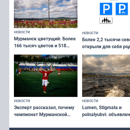
НОВОСТИ
НОВОСТИ
Мурманск цветущий: Более
Более 2,2 тысячи сев
166 тысяч цветов и 518
открыли для себя ро
вазонов
край в рамках проек
«Туризм для своих»
НОВОСТИ
НОВОСТИ
Эксперт рассказал, почему
Lumen, Stigmata и
чемпионат Мурманской
polnalyubvi: объявле
области по футболу остался
хедлайнеры фестива
незамеченным
«Имандра» в 2026 го