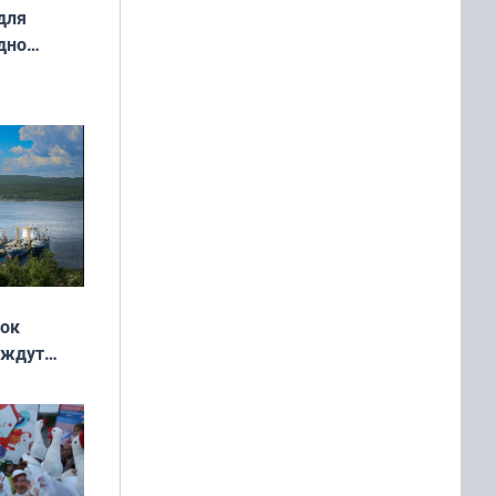
для
дно
ок —
ять
 и без
жок
 ждут
выходные