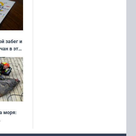
ой забег и
чан в эти
а моря:
рофеи