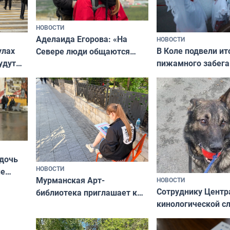
НОВОСТИ
Аделаида Егорова: «На
НОВОСТИ
В Коле подвели ит
улах
Севере люди общаются
пижамного забега
удут
не потому, что это выгодно,
Олимпийскую ноч
а потому что
ты им интересен»
 дочь
НОВОСТИ
ые
Мурманская Арт-
НОВОСТИ
Север»
Сотруднику Центр
библиотека приглашает к
кинологической 
сотрудничеству художников
ищут новый дом
и фотографов