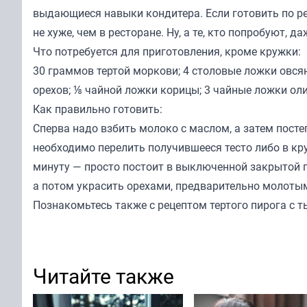
выдающиеся навыки кондитера. Если готовить по ре
не хуже, чем в ресторане. Ну, а те, кто попробуют,
Что потребуется для приготовления, кроме кружки:
30 граммов тертой моркови; 4 столовые ложки овся
орехов; ⅛ чайной ложки корицы; 3 чайные ложки ол
Как правильно готовить:
Сперва надо взбить молоко с маслом, а затем пост
необходимо перелить получившееся тесто либо в кру
минуту — просто постоит в выключенной закрытой пе
а потом украсить орехами, предварительно молоты
Познакомьтесь также с рецептом тертого пирога с 
Читайте также