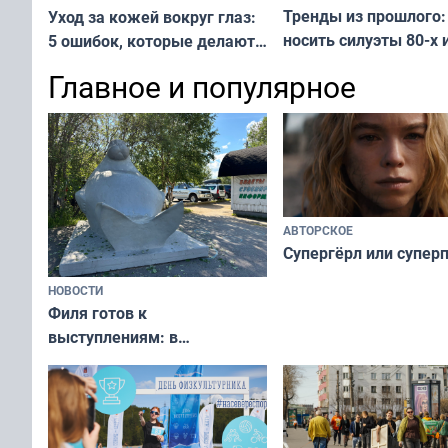
Тренды из прошлого:
Уход за кожей вокруг глаз:
носить силуэты 80-х и
5 ошибок, которые делают
х — как выглядеть
все — как исправить
Главное и популярное
современно и стильн
и вернуть свежий взгляд
переплат
без дорогих средств
АВТОРСКОЕ
Супергёрл или супер
НОВОСТИ
Филя готов к
выступлениям: в
мурманском океанариуме
рассказали о состоянии
тюленей