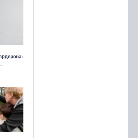
ардероба:
ды — как
о
ой сезон