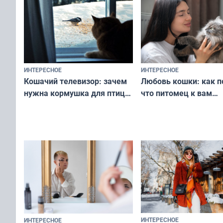
ИНТЕРЕСНОЕ
ИНТЕРЕСНОЕ
Любовь кошки: как п
Кошачий телевизор: зачем
что питомец к вам
нужна кормушка для птиц
не равнодушен — про
за окном — простое
вашу с ним связь
решение от скуки и стресса
у питомца
ИНТЕРЕСНОЕ
ИНТЕРЕСНОЕ