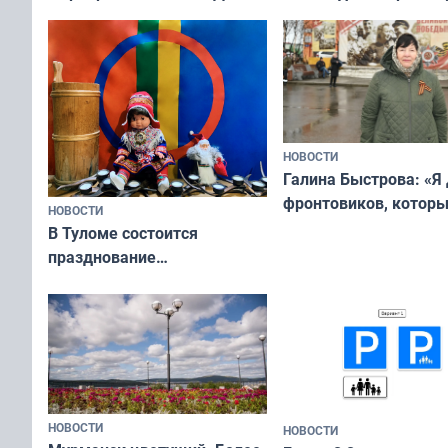
физкультурника
отдыхать 11 дней
НОВОСТИ
Галина Быстрова: «Я
фронтовиков, котор
НОВОСТИ
приехали осваивать 
В Туломе состоится
празднование
Международного дня
коренных народов мира
НОВОСТИ
НОВОСТИ