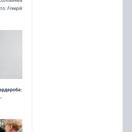
Соловьева
то: Freepik
ардероба:
ды — как
о
ой сезон