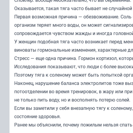
Спойлер: вообще необязательно, что вы беременны.
Оказывается, такая тяга часто бывает не случайно
Первая возможная причина — обезвоживание. Соль 
организм теряет много воды, он может сигнализиро
сопровождается чувством жажды и иногда головно
У женщин подобная тяга часто возникает перед менс
виноваты гормональные изменения, характерные для
Стресс — еще одна причина. Гормон кортизол, котор
Исследования показывают, что люди с более высоки
Поэтому тяга к соленому может быть попыткой орг
Наконец, нарушение баланса электролитов тоже выз
потоотделении во время тренировок, в жару или пр
не только пить воду, но и восполнять потерю солей.
Если вы заметили у себя внезапную тягу к соленому
состояние здоровья.
Ранее мы
объяснили
, почему пожилым нельзя спать 