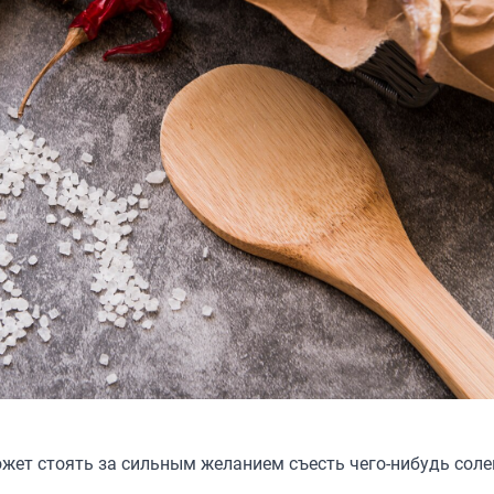
ожет стоять за сильным желанием съесть чего-нибудь соле