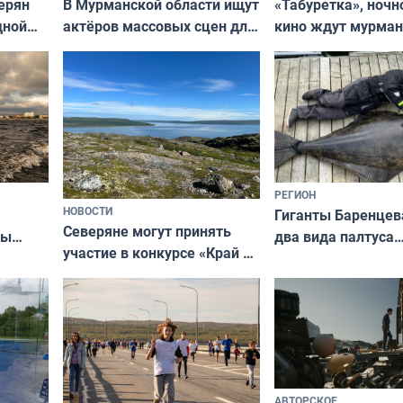
В Мурманской области ищут
ерян
«Табуретка», ночн
актёров массовых сцен для
дной
кино ждут мурман
съёмок в
та
выходные
короткометражном фильме
РЕГИОН
НОВОСТИ
Гиганты Баренцев
Северяне могут принять
два вида палтуса
ны
участие в конкурсе «Край у
и их рекордные т
ля
северной границы: фотогид
да
по Печенгскому округу»
АВТОРСКОЕ