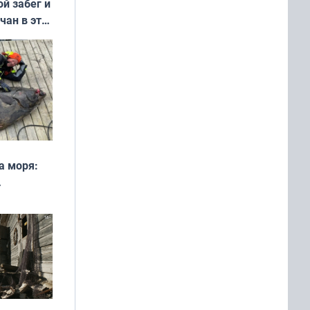
ой забег и
чан в эти
а моря:
рофеи