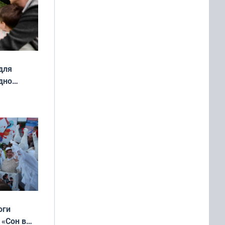
для
дно
ок —
ять
 и без
оги
 «Сон в