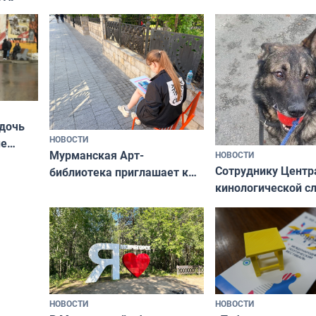
Олимпийскую ноч
а потому что
ты им интересен»
 дочь
НОВОСТИ
ые
Мурманская Арт-
НОВОСТИ
Север»
Сотруднику Центр
библиотека приглашает к
кинологической 
сотрудничеству художников
ищут новый дом
и фотографов
НОВОСТИ
НОВОСТИ