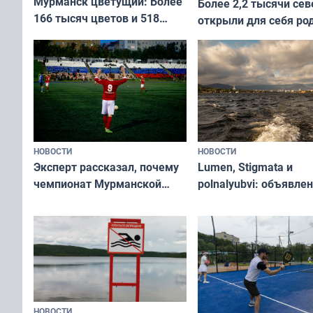
Мурманск цветущий: Более
Более 2,2 тысячи сев
166 тысяч цветов и 518
открыли для себя ро
вазонов
край в рамках проек
«Туризм для своих»
НОВОСТИ
НОВОСТИ
Эксперт рассказал, почему
Lumen, Stigmata и
чемпионат Мурманской
polnalyubvi: объявле
области по футболу остался
хедлайнеры фестива
незамеченным
«Имандра» в 2026 го
НОВОСТИ