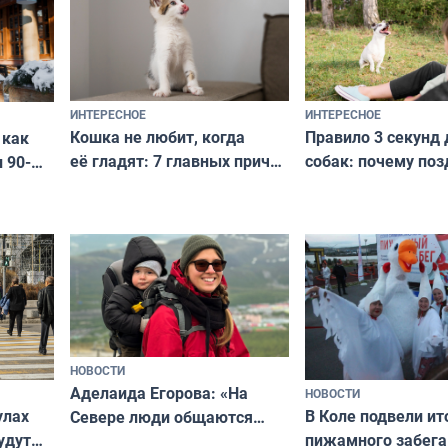
ИНТЕРЕСНОЕ
ИНТЕРЕСНОЕ
Кошка не любит, когда
Правило 3 секунд 
 как
её гладят: 7 главных причин
собак: почему поз
 90-
и как исправить — как найти
ругать за проступ
подход даже к самому
научитесь объясн
о без
независимому питомцу
питомцу всё сразу
криков
НОВОСТИ
Аделаида Егорова: «На
НОВОСТИ
В Коле подвели ит
улах
Севере люди общаются
пижамного забега
удут
не потому, что это выгодно,