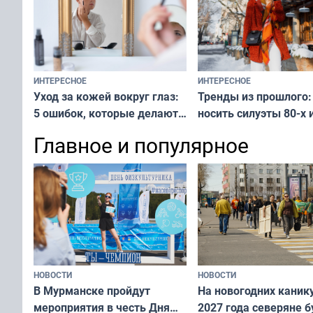
ИНТЕРЕСНОЕ
ИНТЕРЕСНОЕ
Тренды из прошлого:
Уход за кожей вокруг глаз:
носить силуэты 80-х и
5 ошибок, которые делают
х — как выглядеть
все — как исправить
Главное и популярное
современно и стильн
и вернуть свежий взгляд
переплат
без дорогих средств
НОВОСТИ
НОВОСТИ
В Мурманске пройдут
На новогодних каник
мероприятия в честь Дня
2027 года северяне б