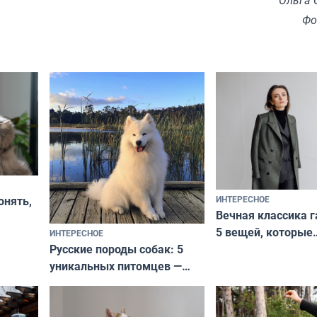
Ольга 
Фо
ИНТЕРЕСНОЕ
онять,
Вечная классика г
5 вещей, которые
ИНТЕРЕСНОЕ
верьте
Русские породы собак: 5
не выходят из мо
уникальных питомцев —
выглядеть стильн
национальные сокровища
и актуально в люб
с удивительной историей
и характером