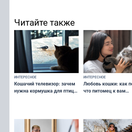
Читайте также
ИНТЕРЕСНОЕ
ИНТЕРЕСНОЕ
Любовь кошки: как п
Кошачий телевизор: зачем
что питомец к вам
нужна кормушка для птиц
не равнодушен — про
за окном — простое
вашу с ним связь
решение от скуки и стресса
у питомца