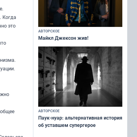
е.
. Когда
чно это
АВТОРСКОЕ
Майкл Джексон жив!
что
анизма.
уации.
ажно
 общее
АВТОРСКОЕ
Паук-нуар: альтернативная история
об уставшем супергерое