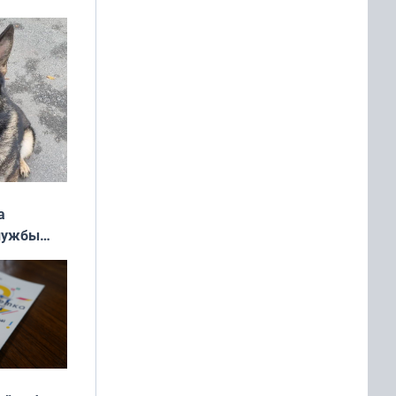
ь»
а
службы