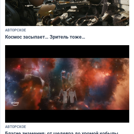
АВТОРСКОЕ
Космос засыпает… Зритель тоже…
АВТОРСКОЕ
Благие знамения: от шедевра до хромой кобылы