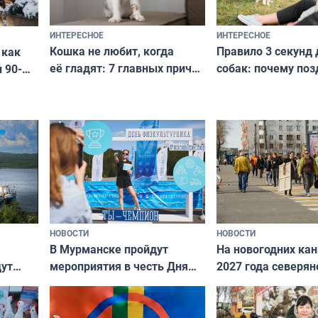
ИНТЕРЕСНОЕ
ИНТЕРЕСНОЕ
Кошка не любит, когда
Правило 3 секунд 
 как
её гладят: 7 главных причин
собак: почему поз
 90-
и как исправить — как найти
ругать за проступ
подход даже к самому
научитесь объясн
о без
независимому питомцу
питомцу всё сразу
криков
НОВОСТИ
НОВОСТИ
В Мурманске пройдут
На новогодних ка
дут
мероприятия в честь Дня
2027 года северян
ходные
физкультурника
отдыхать 11 дней