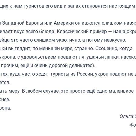
щих к нам туристов его вид и запах становятся настоящим
м Западной Европы или Америки он кажется слишком навя
бивает вкус всего блюда. Классический пример — наша ок
йца это часто слишком экзотично, а потому невкусно.
ки выглядит, по меньшей мере, странно. Особенно, когда
 укропа, с удовольствием поедают лягушачьи лапки, насе
 прочим, ещё и очень дорогой деликатес).
тех, куда часто ходят туристы из России, укроп подают не 
чется.
ать меру. В любом случае, это просто ещё одно маленькое
снее.
ропа.
Ольга 
Фо