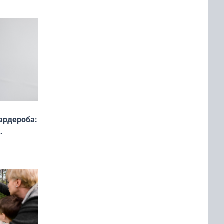
ардероба:
ды — как
о
ой сезон