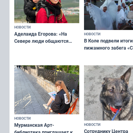
НОВОСТИ
Аделаида Егорова: «На
НОВОСТИ
В Коле подвели итоги
Севере люди общаются
пижамного забега «С
не потому, что это выгодно,
Олимпийскую ночь»
а потому что
ты им интересен»
НОВОСТИ
Мурманская Арт-
НОВОСТИ
Сотруднику Центра
библиотека приглашает к