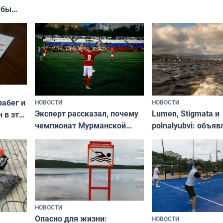
«Туризм для своих
жбы
забег и
НОВОСТИ
НОВОСТИ
Эксперт рассказал, почему
Lumen, Stigmata и
 в эти
чемпионат Мурманской
polnalyubvi: объя
области по футболу остался
хедлайнеры фест
незамеченным
«Имандра» в 2026 
НОВОСТИ
Опасно для жизни:
НОВОСТИ