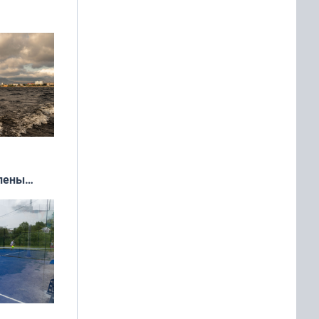
»
влены
иваля
года