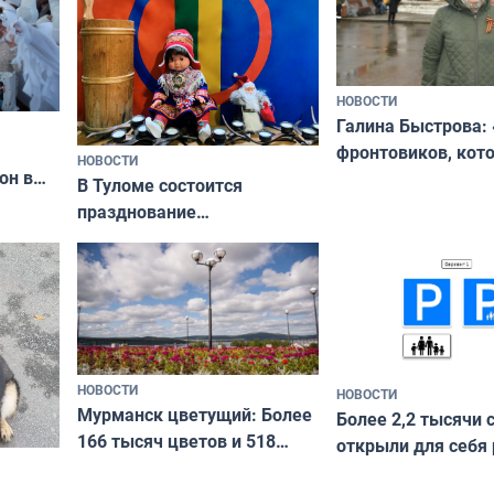
НОВОСТИ
Галина Быстрова: 
фронтовиков, кот
НОВОСТИ
он в
приехали осваива
В Туломе состоится
празднование
Международного дня
коренных народов мира
НОВОСТИ
НОВОСТИ
Мурманск цветущий: Более
Более 2,2 тысячи 
166 тысяч цветов и 518
открыли для себя
вазонов
край в рамках про