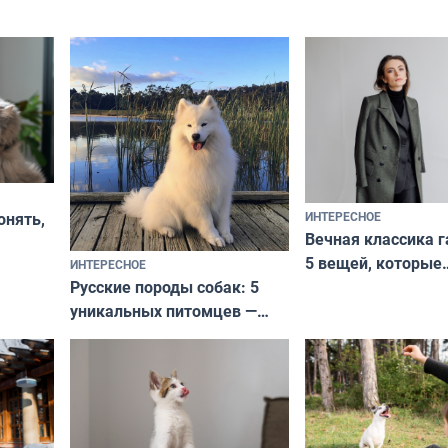
ИНТЕРЕСНОЕ
онять,
Вечная классика г
5 вещей, которые
ИНТЕРЕСНОЕ
верьте
Русские породы собак: 5
не выходят из мо
уникальных питомцев —
выглядеть стильн
национальные сокровища
и актуально в люб
с удивительной историей
и характером