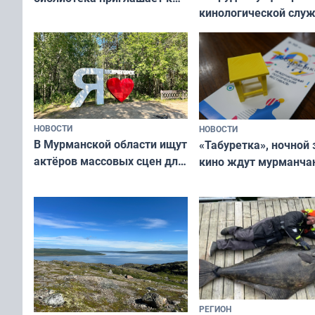
кинологической слу
сотрудничеству художников
ищут новый дом
и фотографов
НОВОСТИ
НОВОСТИ
В Мурманской области ищут
«Табуретка», ночной 
актёров массовых сцен для
кино ждут мурманчан
съёмок в
выходные
короткометражном фильме
РЕГИОН