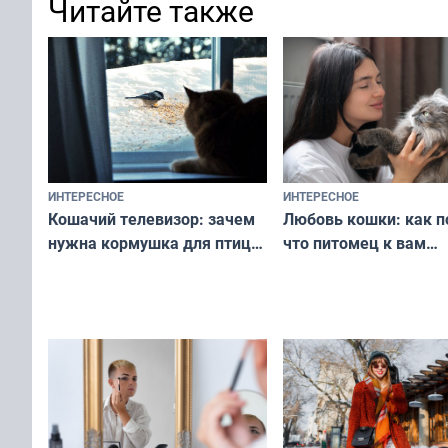
Читайте также
ИНТЕРЕСНОЕ
ИНТЕРЕСНОЕ
Любовь кошки: как п
Кошачий телевизор: зачем
что питомец к вам
нужна кормушка для птиц
не равнодушен — про
за окном — простое
вашу с ним связь
решение от скуки и стресса
у питомца