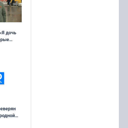
«Я дочь
орые
ть Север»
северян
 родной
екта