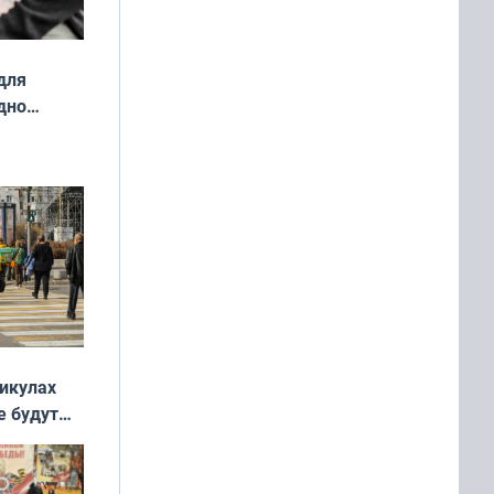
для
дно
ок —
ять
 и без
никулах
е будут