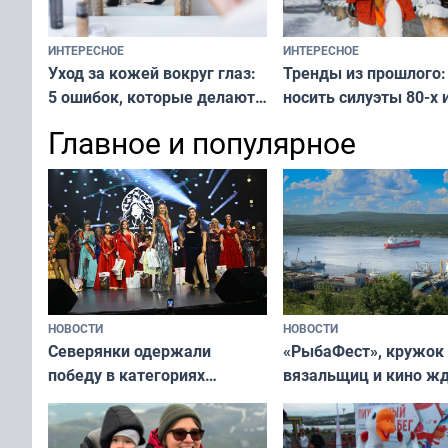
ИНТЕРЕСНОЕ
ИНТЕРЕСНОЕ
Тренды из прошлого:
Уход за кожей вокруг глаз:
носить силуэты 80-х и
5 ошибок, которые делают
х — как выглядеть
все — как исправить
Главное и популярное
современно и стильн
и вернуть свежий взгляд
переплат
без дорогих средств
НОВОСТИ
НОВОСТИ
«РыбаФест», кружок
Северянки одержали
вязальщиц и кино ж
победу в категориях
мурманчан в эти вы
всероссийского конкурса
«Мисс и Миссис Великая
Русь»