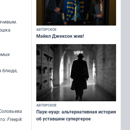
зчивым.
рошка
АВТОРСКОЕ
Майкл Джексон жив!
комых
в блюде,
АВТОРСКОЕ
Соловьева
Паук-нуар: альтернативная история
об уставшем супергерое
то: Freepik