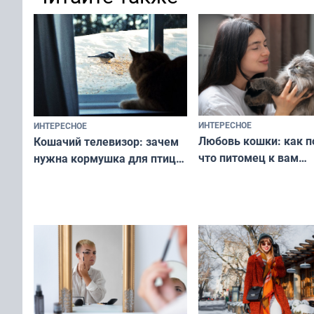
ИНТЕРЕСНОЕ
ИНТЕРЕСНОЕ
Любовь кошки: как п
Кошачий телевизор: зачем
что питомец к вам
нужна кормушка для птиц
не равнодушен — про
за окном — простое
вашу с ним связь
решение от скуки и стресса
у питомца