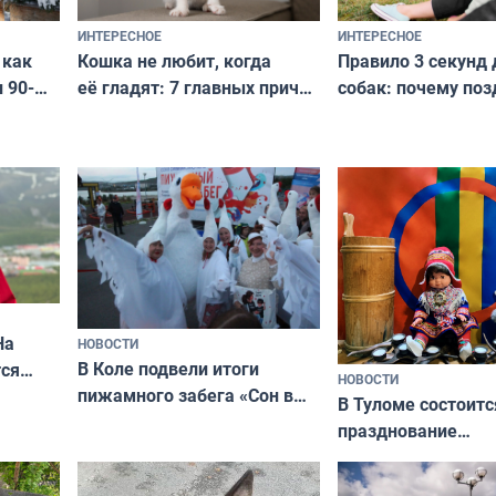
ИНТЕРЕСНОЕ
ИНТЕРЕСНОЕ
Кошка не любит, когда
Правило 3 секунд 
 как
её гладят: 7 главных причин
собак: почему поз
 90-
и как исправить — как найти
ругать за проступ
подход даже к самому
научитесь объясн
о без
независимому питомцу
питомцу всё сразу
криков
На
НОВОСТИ
В Коле подвели итоги
ся
НОВОСТИ
пижамного забега «Сон в
годно,
В Туломе состоитс
Олимпийскую ночь»
празднование
Международного 
коренных народов