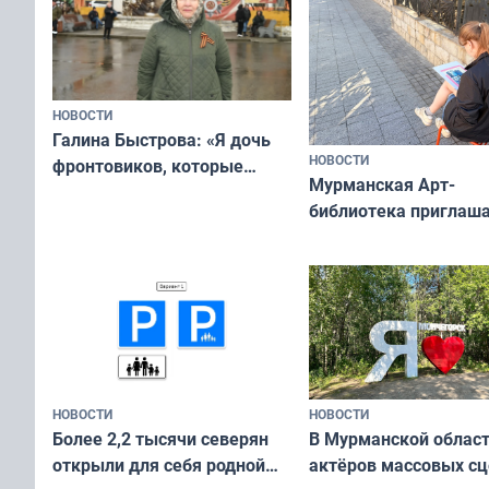
НОВОСТИ
Галина Быстрова: «Я дочь
НОВОСТИ
фронтовиков, которые
Мурманская Арт-
приехали осваивать Север»
библиотека приглаша
сотрудничеству худ
и фотографов
НОВОСТИ
НОВОСТИ
В Мурманской облас
Более 2,2 тысячи северян
актёров массовых сц
открыли для себя родной