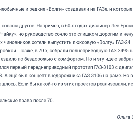
 необычные и редкие «Волги» создавали на ГАЗе, и которые
совсем другое. Например, в 60-х годах дизайнер Лев Ерем
 «Чайку», но руководство сочло это слишком дорогим и не
х чиновников хотели выпустить люксовую «Волгу» ГАЗ-24
бкой. Позже, в 70-х, собрали полноприводную ГАЗ-2495 н
 ездило по бездорожью с комфортом. Но и эту идею забра
вился первый переднеприводный прототип ГАЗ-3103 с двига
. А ещё был концепт внедорожника ГАЗ-3106 на раме. Но в
ашлось. Если бы какой-то из этих проектов реализовали, и
ельские права после 70.
Ольга 