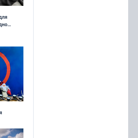
для
дно
ок —
ять
 и без
я
дня
 мира