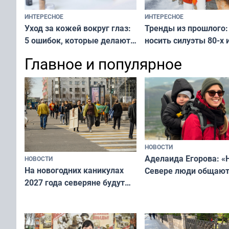
ИНТЕРЕСНОЕ
ИНТЕРЕСНОЕ
Тренды из прошлого:
Уход за кожей вокруг глаз:
носить силуэты 80-х и
5 ошибок, которые делают
х — как выглядеть
все — как исправить
Главное и популярное
современно и стильн
и вернуть свежий взгляд
переплат
без дорогих средств
НОВОСТИ
Аделаида Егорова: «
НОВОСТИ
На новогодних каникулах
Севере люди общают
2027 года северяне будут
не потому, что это вы
отдыхать 11 дней
а потому что
ты им интересен»