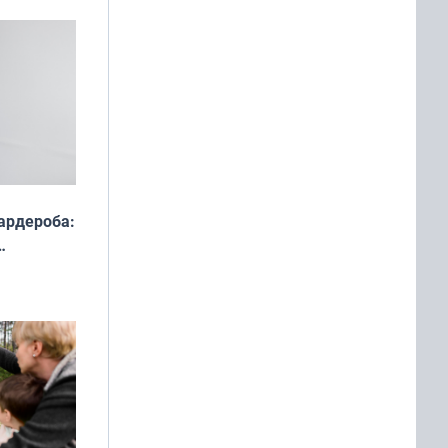
ардероба:
ды — как
о
ой сезон