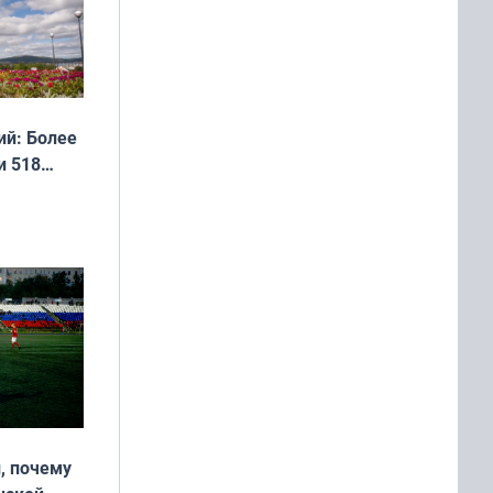
й: Более
и 518
, почему