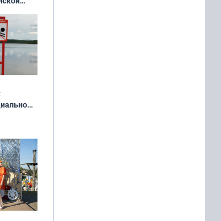
нской
у остался
:
циально
ся
мах