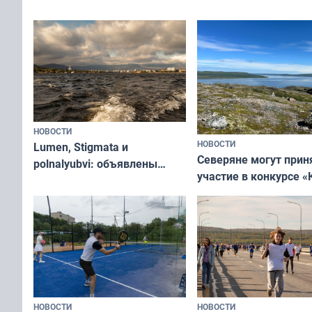
съёмок в
край в рамках проекта
короткометражном 
«Туризм для своих»
НОВОСТИ
НОВОСТИ
Lumen, Stigmata и
Северяне могут прин
polnalyubvi: объявлены
участие в конкурсе «
хедлайнеры фестиваля
северной границы: ф
«Имандра» в 2026 года
по Печенгскому окру
НОВОСТИ
НОВОСТИ