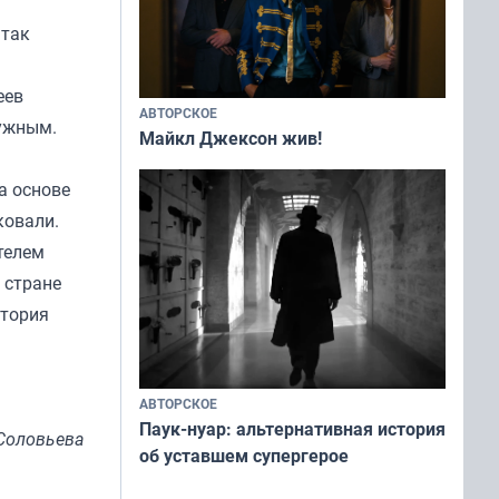
 так
еев
АВТОРСКОЕ
нужным.
Майкл Джексон жив!
а основе
ковали.
телем
 стране
стория
АВТОРСКОЕ
Паук-нуар: альтернативная история
Соловьева
об уставшем супергерое