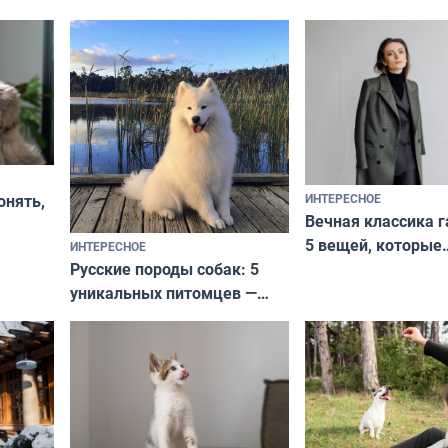
ИНТЕРЕСНОЕ
онять,
Вечная классика г
5 вещей, которые
ИНТЕРЕСНОЕ
верьте
Русские породы собак: 5
не выходят из мо
уникальных питомцев —
выглядеть стильн
национальные сокровища
и актуально в люб
с удивительной историей
и характером