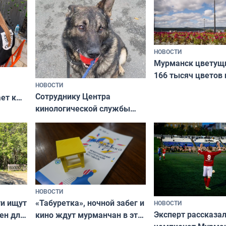
НОВОСТИ
Мурманск цветущи
166 тысяч цветов 
НОВОСТИ
вазонов
Сотруднику Центра
ет к
кинологической службы
ожников
ищут новый дом
НОВОСТИ
ти ищут
«Табуретка», ночной забег и
НОВОСТИ
Эксперт рассказал
ен для
кино ждут мурманчан в эти