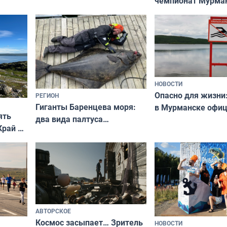
чемпионат Мурма
выходные
области по футбол
фильме
незамеченным
НОВОСТИ
Опасно для жизни
РЕГИОН
Гиганты Баренцева моря:
в Мурманске офи
ять
два вида палтуса
запретили купать
Край у
и их рекордные трофеи
в городских водоё
отогид
гу»
АВТОРСКОЕ
Космос засыпает… Зритель
НОВОСТИ