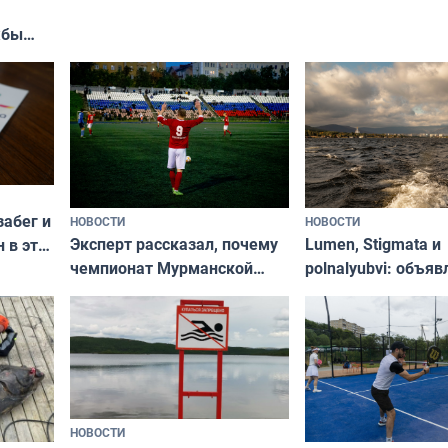
«Туризм для своих
жбы
забег и
НОВОСТИ
НОВОСТИ
Эксперт рассказал, почему
Lumen, Stigmata и
 в эти
чемпионат Мурманской
polnalyubvi: объя
области по футболу остался
хедлайнеры фест
незамеченным
«Имандра» в 2026 
НОВОСТИ