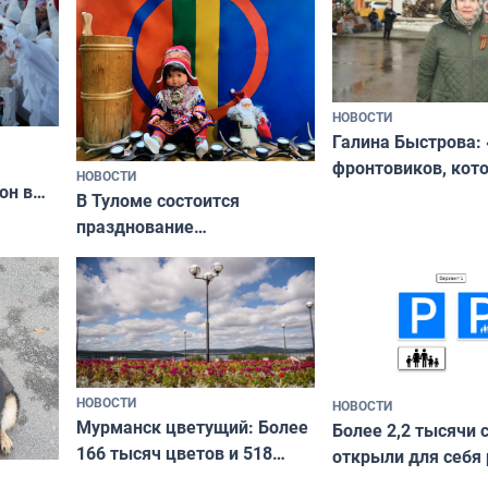
НОВОСТИ
Галина Быстрова: 
фронтовиков, кот
НОВОСТИ
он в
приехали осваива
В Туломе состоится
празднование
Международного дня
коренных народов мира
НОВОСТИ
НОВОСТИ
Мурманск цветущий: Более
Более 2,2 тысячи 
166 тысяч цветов и 518
открыли для себя
вазонов
край в рамках про