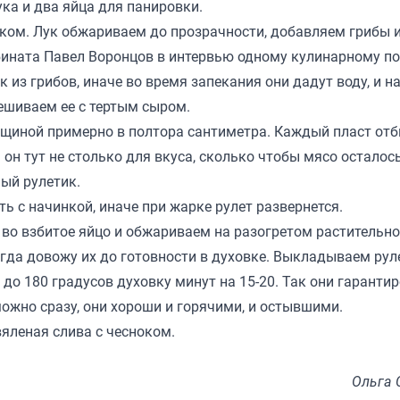
ука и два яйца для панировки.
ком. Лук обжариваем до прозрачности, добавляем грибы 
мбината Павел Воронцов в интервью одному кулинарному п
 из грибов, иначе во время запекания они дадут воду, и н
ешиваем ее с тертым сыром.
лщиной примерно в полтора сантиметра. Каждый пласт отб
он тут не столько для вкуса, сколько чтобы мясо осталос
ный рулетик.
ь с начинкой, иначе при жарке рулет развернется.
 во взбитое яйцо и обжариваем на разогретом растительн
егда довожу их до готовности в духовке. Выкладываем рул
до 180 градусов духовку минут на 15-20. Так они гаранти
можно сразу, они хороши и горячими, и остывшими.
яленая слива с чесноком.
Ольга 