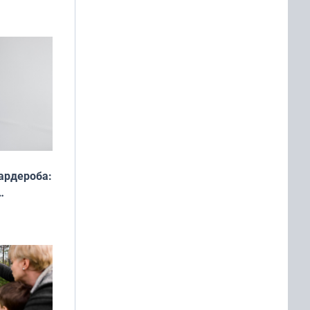
ардероба:
ды — как
о
ой сезон