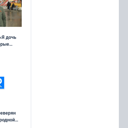
«Я дочь
орые
ть Север»
северян
 родной
екта