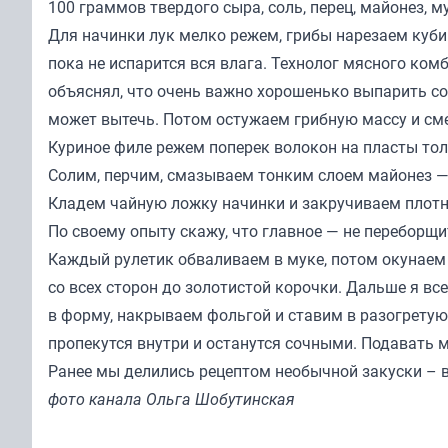
100 граммов твердого сыра, соль, перец, майонез, м
Для начинки лук мелко режем, грибы нарезаем куби
пока не испарится вся влага. Технолог мясного ко
объяснял, что очень важно хорошенько выпарить сок
может вытечь. Потом остужаем грибную массу и см
Куриное филе режем поперек волокон на пласты то
Солим, перчим, смазываем тонким слоем майонез — 
Кладем чайную ложку начинки и закручиваем плот
По своему опыту скажу, что главное — не переборщит
Каждый рулетик обваливаем в муке, потом окунаем
со всех сторон до золотистой корочки. Дальше я вс
в форму, накрываем фольгой и ставим в разогретую 
пропекутся внутри и останутся сочными. Подавать 
Ранее мы
делились
рецептом необычной закуски – в
фото канала Ольга Шобутинская