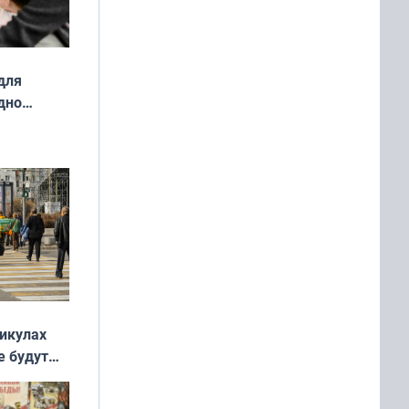
для
дно
ок —
ять
 и без
никулах
е будут