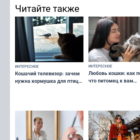
Читайте также
ИНТЕРЕСНОЕ
ИНТЕРЕСНОЕ
Любовь кошки: как п
Кошачий телевизор: зачем
что питомец к вам
нужна кормушка для птиц
не равнодушен — про
за окном — простое
вашу с ним связь
решение от скуки и стресса
у питомца