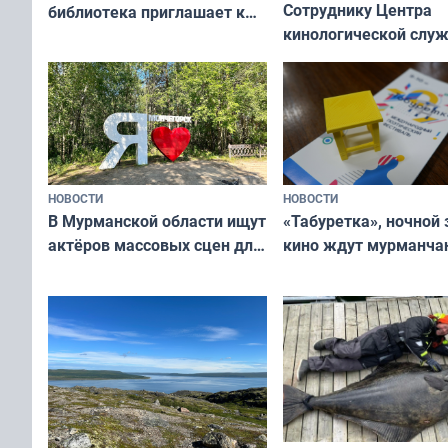
Сотруднику Центра
библиотека приглашает к
кинологической слу
сотрудничеству художников
ищут новый дом
и фотографов
НОВОСТИ
НОВОСТИ
В Мурманской области ищут
«Табуретка», ночной 
актёров массовых сцен для
кино ждут мурманчан
съёмок в
выходные
короткометражном фильме