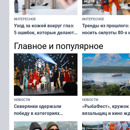
ИНТЕРЕСНОЕ
ИНТЕРЕСНОЕ
Тренды из прошлого:
Уход за кожей вокруг глаз:
носить силуэты 80-х и
5 ошибок, которые делают
х — как выглядеть
все — как исправить
Главное и популярное
современно и стильн
и вернуть свежий взгляд
переплат
без дорогих средств
НОВОСТИ
НОВОСТИ
«РыбаФест», кружок
Северянки одержали
вязальщиц и кино ж
победу в категориях
мурманчан в эти вы
всероссийского конкурса
«Мисс и Миссис Великая