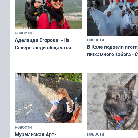
Русь»
НОВОСТИ
Аделаида Егорова: «На
НОВОСТИ
В Коле подвели итоги
Севере люди общаются
пижамного забега «С
не потому, что это выгодно,
Олимпийскую ночь»
а потому что
ты им интересен»
НОВОСТИ
Мурманская Арт-
НОВОСТИ