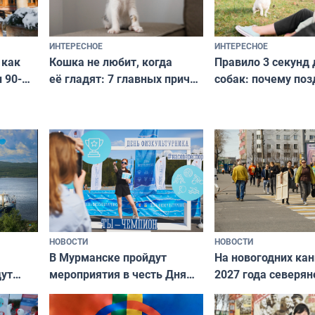
ИНТЕРЕСНОЕ
ИНТЕРЕСНОЕ
Кошка не любит, когда
Правило 3 секунд 
 как
её гладят: 7 главных причин
собак: почему поз
 90-
и как исправить — как найти
ругать за проступ
подход даже к самому
научитесь объясн
о без
независимому питомцу
питомцу всё сразу
криков
НОВОСТИ
НОВОСТИ
В Мурманске пройдут
На новогодних ка
дут
мероприятия в честь Дня
2027 года северян
ходные
физкультурника
отдыхать 11 дней