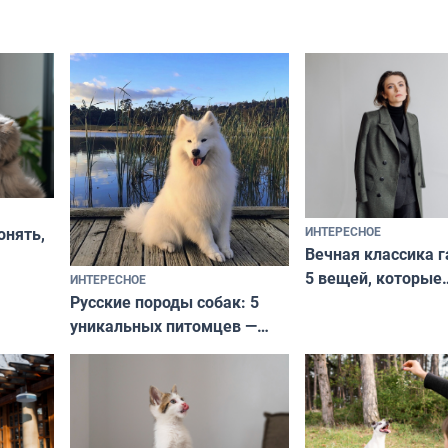
ИНТЕРЕСНОЕ
онять,
Вечная классика г
5 вещей, которые
ИНТЕРЕСНОЕ
верьте
Русские породы собак: 5
не выходят из мо
уникальных питомцев —
выглядеть стильн
национальные сокровища
и актуально в люб
с удивительной историей
и характером