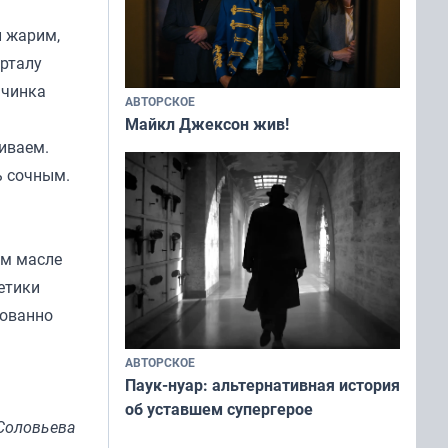
и жарим,
орталу
ачинка
АВТОРСКОЕ
Майкл Джексон жив!
иваем.
ь сочным.
ом масле
етики
рованно
АВТОРСКОЕ
Паук-нуар: альтернативная история
об уставшем супергерое
Соловьева