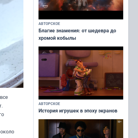
АВТОРСКОЕ
Благие знамения: от шедевра до
хромой кобылы
 все
АВТОРСКОЕ
т.
История игрушек в эпоху экранов
го
 около