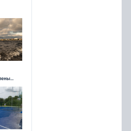
»
влены
иваля
года