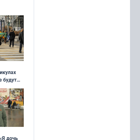
никулах
е будут
«Я дочь