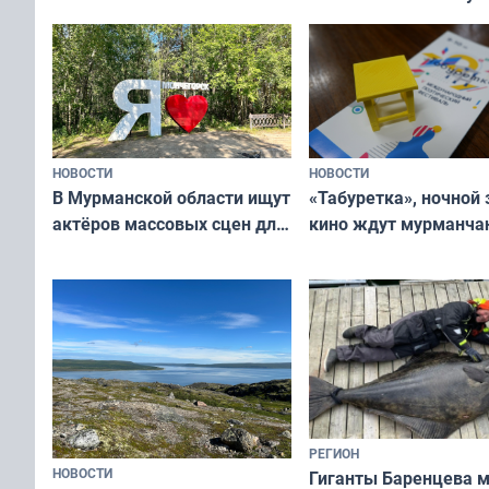
ищут новый дом
и фотографов
НОВОСТИ
НОВОСТИ
В Мурманской области ищут
«Табуретка», ночной 
актёров массовых сцен для
кино ждут мурманчан
съёмок в
выходные
короткометражном фильме
РЕГИОН
НОВОСТИ
Гиганты Баренцева м