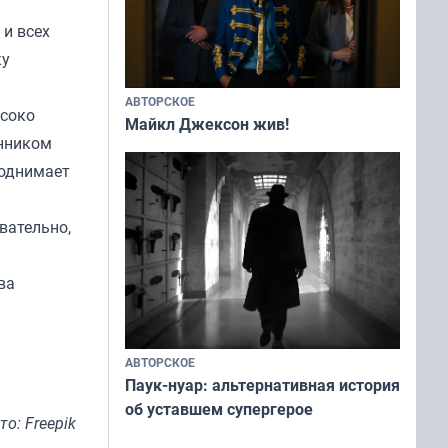
 и всех
ку
АВТОРСКОЕ
ысоко
Майкл Джексон жив!
енником
поднимает
вательно,
ва
АВТОРСКОЕ
Паук-нуар: альтернативная история
об уставшем супергерое
то: Freepik