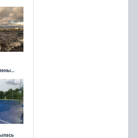
влены
иваля
года
рылась