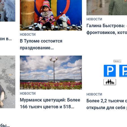
НОВОСТИ
Галина Быстрова: 
фронтовиков, кот
НОВОСТИ
он в
приехали осваива
В Туломе состоится
празднование
Международного дня
коренных народов мира
НОВОСТИ
НОВОСТИ
Мурманск цветущий: Более
Более 2,2 тысячи 
166 тысяч цветов и 518
открыли для себя
вазонов
край в рамках про
«Туризм для своих
жбы