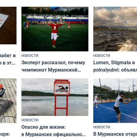
забег и
НОВОСТИ
НОВОСТИ
Эксперт рассказал, почему
Lumen, Stigmata и
 в эти
чемпионат Мурманской
polnalyubvi: объя
области по футболу остался
хедлайнеры фест
незамеченным
«Имандра» в 2026 
НОВОСТИ
Опасно для жизни:
НОВОСТИ
оря:
В Мурманске отк
в Мурманске официально