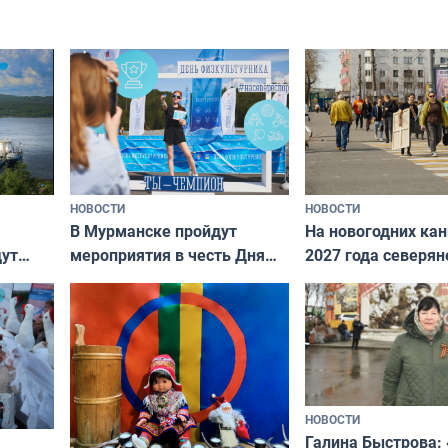
НОВОСТИ
НОВОСТИ
В Мурманске пройдут
На новогодних ка
дут
мероприятия в честь Дня
2027 года северян
ходные
физкультурника
отдыхать 11 дней
НОВОСТИ
Галина Быстрова: 