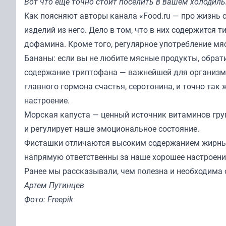
Вот что еще точно стоит поселить в вашем холодил
Как поясняют авторы канала
«Food.ru — про жизнь
изделий из него. Дело в том, что в них содержится
дофамина. Кроме того, регулярное употребление м
Бананы: если вы не любите мясные продукты, обрат
содержание триптофана — важнейшей для организм
главного гормона счастья, серотонина, и точно так
настроение.
Морская капуста — ценный источник витаминов груп
и регулирует наше эмоциональное состояние.
Фисташки отличаются высоким содержанием жирных к
напрямую ответственны за наше хорошее настроени
Ранее мы
рассказывали
, чем полезна и необходима
Артем Путинцев
Фото: Freepik