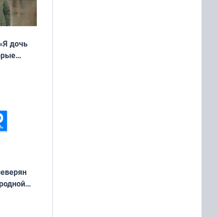
«Я дочь
орые
ть Север»
северян
 родной
екта
»