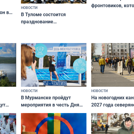
фронтовиков, кот
НОВОСТИ
он в
приехали осваива
В Туломе состоится
празднование
Международного дня
коренных народов мира
НОВОСТИ
НОВОСТИ
В Мурманске пройдут
На новогодних ка
дут
мероприятия в честь Дня
2027 года северян
ходные
физкультурника
отдыхать 11 дней