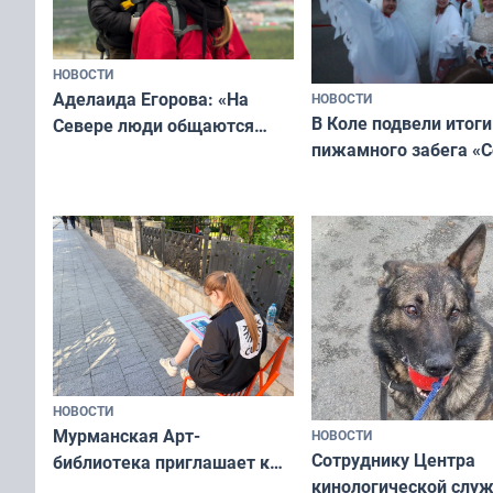
НОВОСТИ
Аделаида Егорова: «На
НОВОСТИ
В Коле подвели итоги
Севере люди общаются
пижамного забега «С
не потому, что это выгодно,
Олимпийскую ночь»
а потому что
ты им интересен»
НОВОСТИ
Мурманская Арт-
НОВОСТИ
Сотруднику Центра
библиотека приглашает к
кинологической слу
сотрудничеству художников