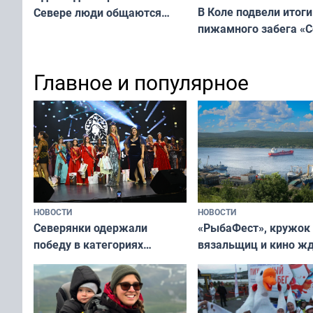
В Коле подвели итоги
Севере люди общаются
пижамного забега «С
не потому, что это выгодно,
Олимпийскую ночь»
а потому что
ты им интересен»
Главное и популярное
НОВОСТИ
НОВОСТИ
«РыбаФест», кружок
Северянки одержали
вязальщиц и кино ж
победу в категориях
мурманчан в эти вы
всероссийского конкурса
«Мисс и Миссис Великая
Русь»