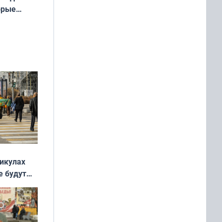
орые
ть Север»
никулах
е будут