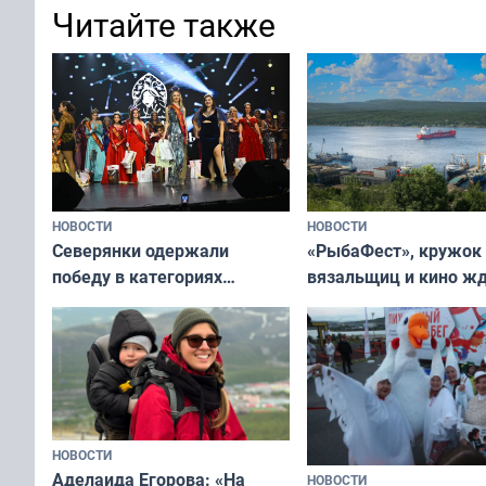
Читайте также
НОВОСТИ
НОВОСТИ
«РыбаФест», кружок
Северянки одержали
вязальщиц и кино ж
победу в категориях
мурманчан в эти вы
всероссийского конкурса
«Мисс и Миссис Великая
Русь»
НОВОСТИ
Аделаида Егорова: «На
НОВОСТИ