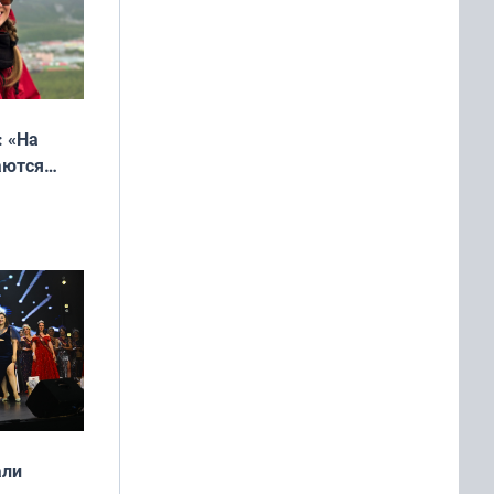
: «На
аются
 выгодно,
али