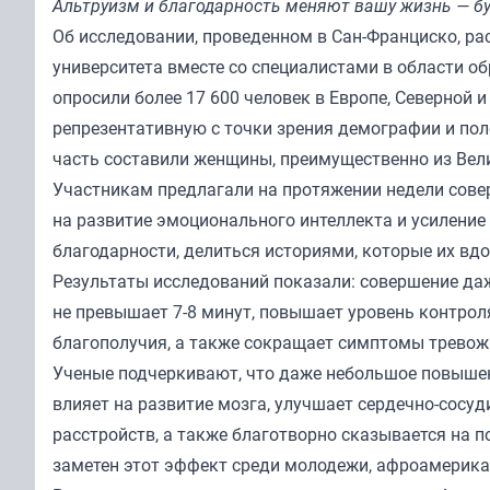
Альтруизм и благодарность меняют вашу жизнь — бу
Об исследовании, проведенном в Сан-Франциско, ра
университета вместе со специалистами в области о
опросили более 17 600 человек в Европе, Северной 
репрезентативную с точки зрения демографии и по
часть составили женщины, преимущественно из Вел
Участникам предлагали на протяжении недели сове
на развитие эмоционального интеллекта и усиление
благодарности, делиться историями, которые их вд
Результаты исследований показали: совершение да
не превышает 7-8 минут, повышает уровень контрол
благополучия, а также сокращает симптомы тревожн
Ученые подчеркивают, что даже небольшое повышен
влияет на развитие мозга, улучшает сердечно-сосуд
расстройств, а также благотворно сказывается на п
заметен этот эффект среди молодежи, афроамерика