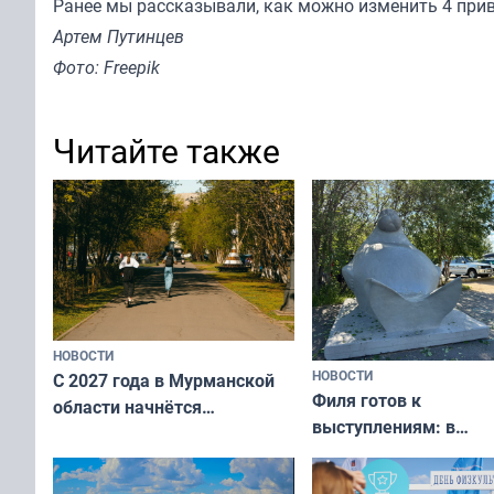
Ранее мы
рассказывали
, как можно изменить 4 при
Артем Путинцев
Фото: Freepik
Читайте также
НОВОСТИ
НОВОСТИ
С 2027 года в Мурманской
Филя готов к
области начнётся
выступлениям: в
вакцинация детей и
мурманском океана
подростков от ВПЧ
рассказали о состоя