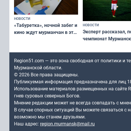
НОВОСТИ
«Табуретка», ночной забег и
НОВОСТИ
Эксперт рассказал, 
кино ждут мурманчан в эти
чемпионат Мурманск
выходные
области по футболу о
незамеченным
Region51.com — это зона свободная от политики и 
Мурманской области.
© 2026 Все права защищены.
Публикуемая информация предназначена для лиц 1
Использование материалов размещенных на сайте Re
гнев суровых северных Богов.
Мнение редакции может не всегда совпадать с мне
В случае спорных ситуаций Вы можете связаться с н
возможно мы станем друзьями.
Наш адрес:
region.murmansk@mail.ru