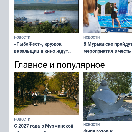
тюленей
НОВОСТИ
НОВОСТИ
«РыбаФест», кружок
В Мурманске пройду
вязальщиц и кино ждут
мероприятия в честь
мурманчан в эти выходные
физкультурника
Главное и популярное
НОВОСТИ
НОВОСТИ
С 2027 года в Мурманской
Филя готов к