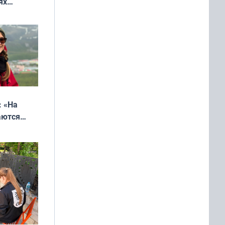
ях
онкурса
еликая
: «На
аются
 выгодно,