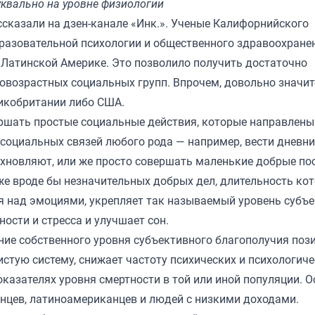
квально на уровне физиологии
ссказали на дзен-канале
«Инк.»
. Ученые Калифорнийского
бразовательной психологии и общественного здравоохране
и Латинской Америке. Это позволило получить достаточно
ловозрастных социальных групп. Впрочем, довольно значи
икобритании либо США.
ршать простые социальные действия, которые направлены
 социальных связей любого рода — например, вести дневн
охновляют, или же просто совершать маленькие добрые по
же вроде бы незначительных добрых дел, длительность ко
я над эмоциями, укрепляет так называемый уровень субъ
ости и стресса и улучшает сон.
ие собственного уровня субъективного благополучия поз
истую систему, снижает частоту психических и психологич
оказателях уровня смертности в той или иной популяции. О
нцев, латиноамериканцев и людей с низкими доходами.