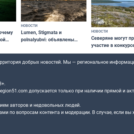
НОВОСТИ
НОВОСТИ
почему
Lumen, Stigmata и
Северяне могут п
ой
polnalyubvi: объявлены
участие в конкурс
стался
хедлайнеры фестиваля
северной границы
«Имандра» в 2026 года
по Печенгскому ок
территория добрых новостей. Мы — региональное информац
8+.
gion51.com допускается только при наличии прямой и ак
нием авторов и недовольных людей.
ами по вопросам контента и модерации. В случае, если вы