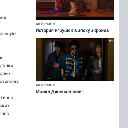
ния
АВТОРСКОЕ
История игрушек в эпоху экранов
тельную
ик
ступки.
торых
ективного
АВТОРСКОЕ
Майкл Джексон жив!
итивно
еских
собо