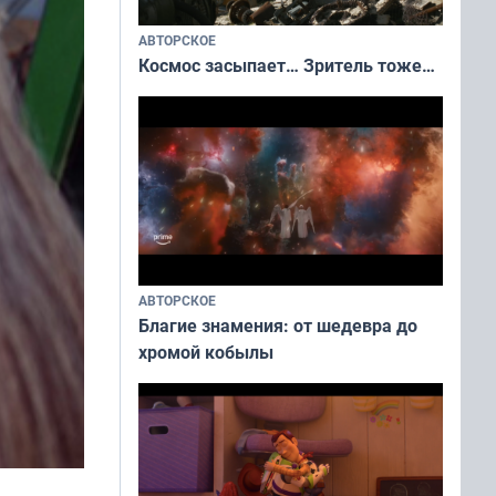
АВТОРСКОЕ
Космос засыпает… Зритель тоже…
АВТОРСКОЕ
Благие знамения: от шедевра до
хромой кобылы