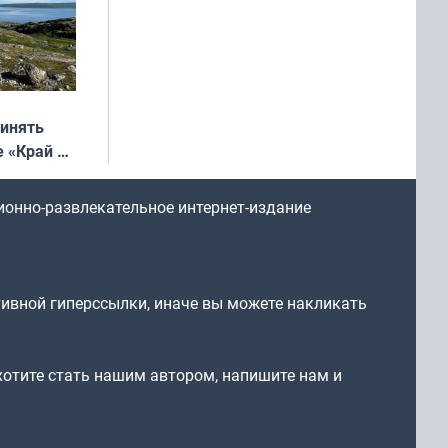
ринять
е «Край у
: фотогид
ругу»
ионно-развлекательное интернет-издание
тивной гиперссылки, иначе вы можете накликать
 хотите стать нашим автором, напишите нам и