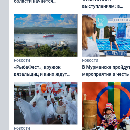
области начнётся
выступлениям: в
вакцинация детей и
мурманском океана
подростков от ВПЧ
рассказали о состоя
тюленей
НОВОСТИ
НОВОСТИ
«РыбаФест», кружок
В Мурманске пройду
вязальщиц и кино ждут
мероприятия в честь
мурманчан в эти выходные
физкультурника
НОВОСТИ