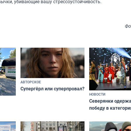
вычки, убивающие вашу стрессоустойчивость.
Фо
АВТОРСКОЕ
Супергёрл или суперпровал?
НОВОСТИ
Северянки одерж
победу в категори
всероссийского к
риуме
«Мисс и Миссис В
нии
Русь»