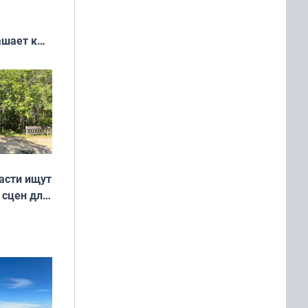
ашает к
удожников
асти ищут
 сцен для
м фильме