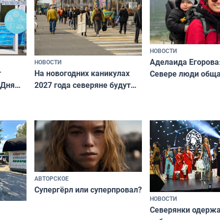
НОВОСТИ
Аделаида Егорова
НОВОСТИ
т
На новогодних каникулах
Севере люди общ
 Дня
2027 года северяне будут
не потому, что это
отдыхать 11 дней
а потому что
ты им интересен»
АВТОРСКОЕ
Супергёрл или суперпровал?
НОВОСТИ
Северянки одерж