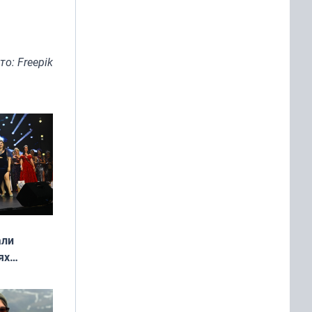
то: Freepik
али
ях
онкурса
еликая