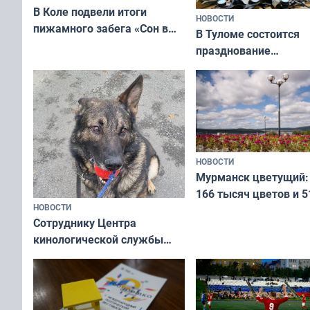
В Коле подвели итоги
НОВОСТИ
пижамного забега «Сон в
В Туломе состоится
Олимпийскую ночь»
празднование
Международного дн
коренных народов м
НОВОСТИ
Мурманск цветущий:
166 тысяч цветов и 5
НОВОСТИ
вазонов
Сотруднику Центра
кинологической службы
ищут новый дом