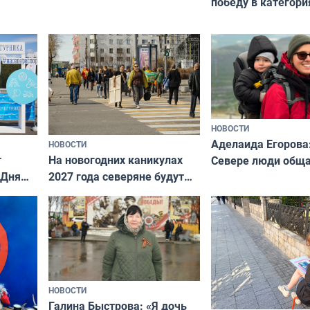
победу в категори
всероссийского к
риуме
«Мисс и Миссис В
нии
Русь»
НОВОСТИ
Аделаида Егорова
НОВОСТИ
т
На новогодних каникулах
Севере люди общ
 Дня
2027 года северяне будут
не потому, что это
отдыхать 11 дней
а потому что
ты им интересен»
НОВОСТИ
Галина Быстрова: «Я дочь