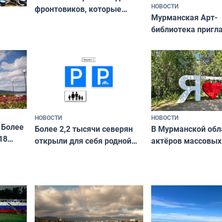
НОВОСТИ
фронтовиков, которые
Мурманская Арт-
приехали осваивать Север»
библиотека пригл
сотрудничеству х
я
и фотографов
ира
НОВОСТИ
НОВОСТИ
 Более
В Мурманской обл
Более 2,2 тысячи северян
18
актёров массовых
открыли для себя родной
съёмок в
край в рамках проекта
короткометражно
«Туризм для своих»