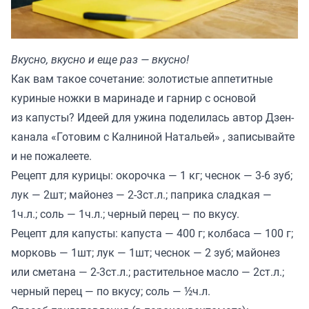
Вкусно, вкусно и еще раз — вкусно!
Как вам такое сочетание: золотистые аппетитные
куриные ножки в маринаде и гарнир с основой
из капусты? Идеей для ужина поделилась автор Дзен-
канала «
Готовим с Калниной Натальей
» , записывайте
и не пожалеете.
Рецепт для курицы: окорочка — 1 кг; чеснок — 3-6 зуб;
лук — 2шт; майонез — 2-3ст.л.; паприка сладкая —
1ч.л.; соль — 1ч.л.; черный перец — по вкусу.
Рецепт для капусты: капуста — 400 г; колбаса — 100 г;
морковь — 1шт; лук — 1шт; чеснок — 2 зуб; майонез
или сметана — 2-3ст.л.; растительное масло — 2ст.л.;
черный перец — по вкусу; соль — ½ч.л.