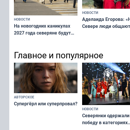
НОВОСТИ
Аделаида Егорова: «
НОВОСТИ
На новогодних каникулах
Севере люди общают
2027 года северяне будут
не потому, что это вы
отдыхать 11 дней
а потому что
ты им интересен»
Главное и популярное
АВТОРСКОЕ
Супергёрл или суперпровал?
НОВОСТИ
Северянки одержали
победу в категориях
всероссийского конк