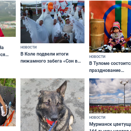
кая
На
НОВОСТИ
В Коле подвели итоги
ся
НОВОСТИ
пижамного забега «Сон в
годно,
В Туломе состоитс
Олимпийскую ночь»
празднование
Международного 
коренных народов
НОВОСТИ
Мурманск цветущи
166 тысяч цветов 