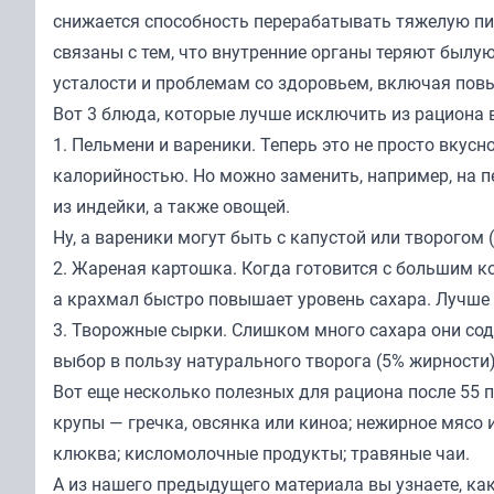
снижается способность перерабатывать тяжелую пищ
связаны с тем, что внутренние органы теряют былу
усталости и проблемам со здоровьем, включая повы
Вот 3 блюда, которые лучше исключить из рациона в
1. Пельмени и вареники. Теперь это не просто вкусн
калорийностью. Но можно заменить, например, на п
из индейки, а также овощей.
Ну, а вареники могут быть с капустой или творогом (
2. Жареная картошка. Когда готовится с большим к
а крахмал быстро повышает уровень сахара. Лучше з
3. Творожные сырки. Слишком много сахара они соде
выбор в пользу натурального творога (5% жирности
Вот еще несколько полезных для рациона после 55
крупы — гречка, овсянка или киноа; нежирное мясо и
клюква; кисломолочные продукты; травяные чаи.
А из нашего предыдущего
материала
вы узнаете, ка