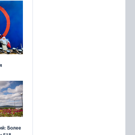
я
дня
 мира
й: Более
и 518