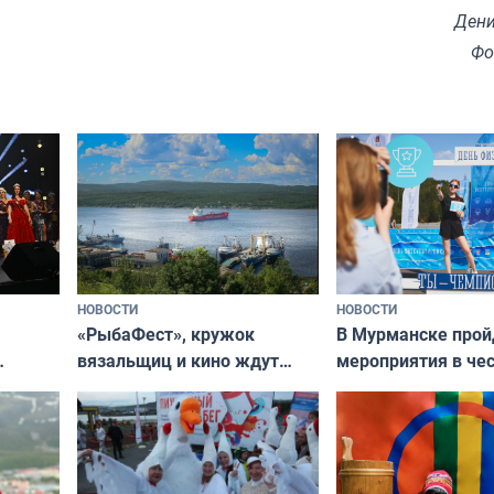
Дени
Фо
НОВОСТИ
НОВОСТИ
«РыбаФест», кружок
В Мурманске прой
вязальщиц и кино ждут
мероприятия в че
мурманчан в эти выходные
урса
физкультурника
кая