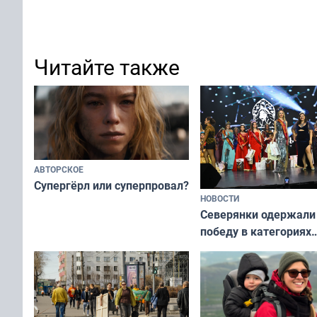
Читайте также
АВТОРСКОЕ
Супергёрл или суперпровал?
НОВОСТИ
Северянки одержали
победу в категориях
всероссийского конк
«Мисс и Миссис Вели
Русь»