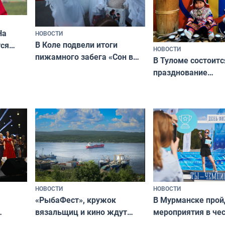
На
НОВОСТИ
В Коле подвели итоги
ся
НОВОСТИ
пижамного забега «Сон в
годно,
В Туломе состоитс
Олимпийскую ночь»
празднование
Международного 
коренных народов
НОВОСТИ
НОВОСТИ
«РыбаФест», кружок
В Мурманске прой
вязальщиц и кино ждут
мероприятия в че
мурманчан в эти выходные
урса
физкультурника