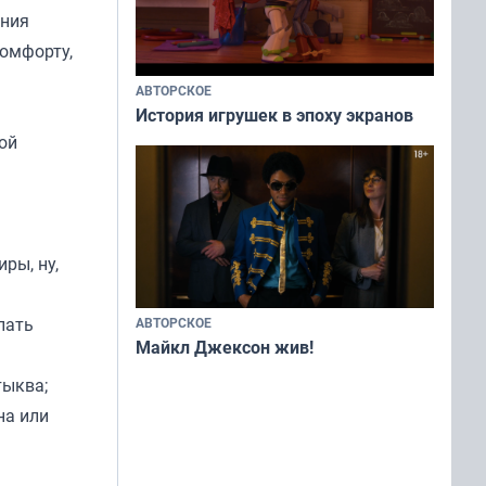
ения
комфорту,
АВТОРСКОЕ
История игрушек в эпоху экранов
кой
ры, ну,
лать
АВТОРСКОЕ
Майкл Джексон жив!
тыква;
на или