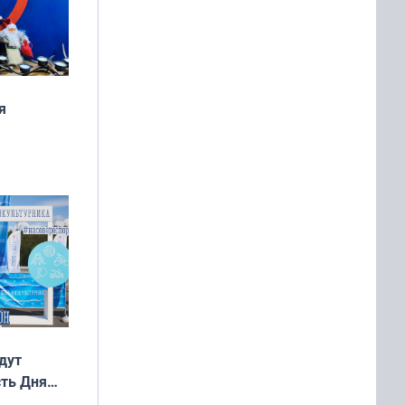
я
дня
 мира
дут
сть Дня