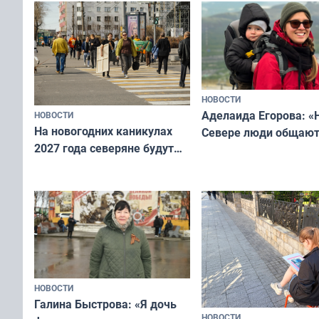
«Мисс и Миссис Вели
Русь»
НОВОСТИ
Аделаида Егорова: «
НОВОСТИ
На новогодних каникулах
Севере люди общают
2027 года северяне будут
не потому, что это вы
отдыхать 11 дней
а потому что
ты им интересен»
НОВОСТИ
Галина Быстрова: «Я дочь
НОВОСТИ