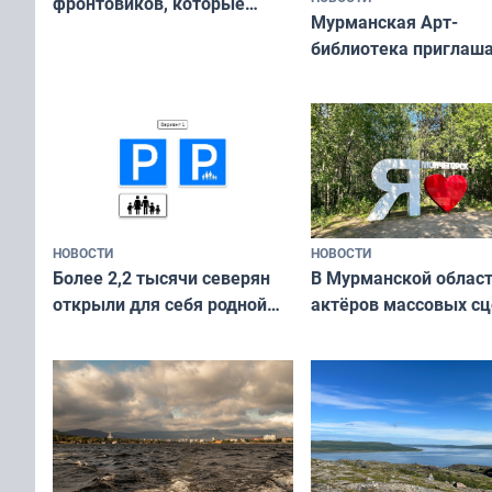
фронтовиков, которые
Мурманская Арт-
приехали осваивать Север»
библиотека приглаша
сотрудничеству худ
и фотографов
НОВОСТИ
НОВОСТИ
В Мурманской облас
Более 2,2 тысячи северян
актёров массовых сц
открыли для себя родной
съёмок в
край в рамках проекта
короткометражном 
«Туризм для своих»