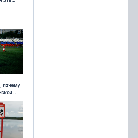
, почему
нской
у остался