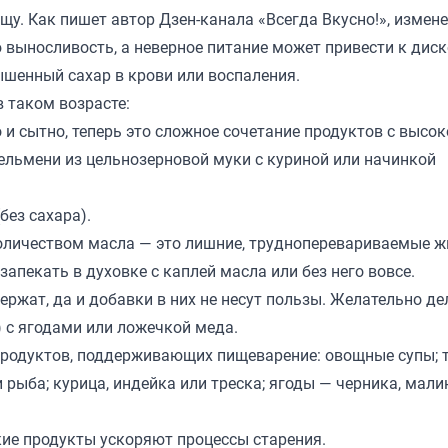
у. Как пишет автор Дзен-канала «
Всегда Вкусно!
», измен
ю выносливость, а неверное питание может привести к дис
шенный сахар в крови или воспаления.
 таком возрасте:
о и сытно, теперь это сложное сочетание продуктов с высо
ельмени из цельнозерновой муки с куриной или начинкой
без сахара).
оличеством масла — это лишние, трудноперевариваемые жи
апекать в духовке с каплей масла или без него вовсе.
ржат, да и добавки в них не несут пользы. Желательно де
) с ягодами или ложечкой меда.
 продуктов, поддерживающих пищеварение: овощные супы; 
 рыба; курица, индейка или треска; ягоды — черника, мали
кие продукты ускоряют процессы старения.