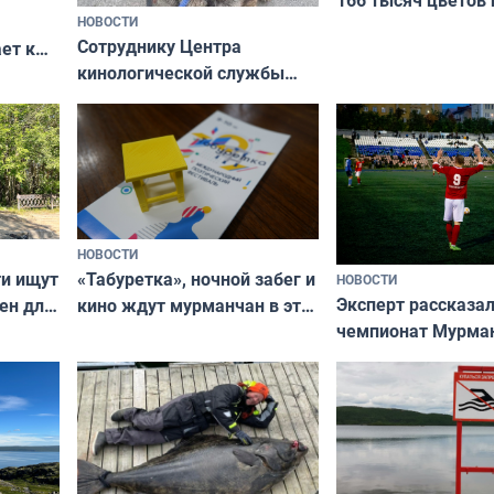
НОВОСТИ
вазонов
Сотруднику Центра
ет к
кинологической службы
ожников
ищут новый дом
НОВОСТИ
ти ищут
«Табуретка», ночной забег и
НОВОСТИ
Эксперт рассказал
ен для
кино ждут мурманчан в эти
чемпионат Мурма
выходные
области по футбол
фильме
незамеченным