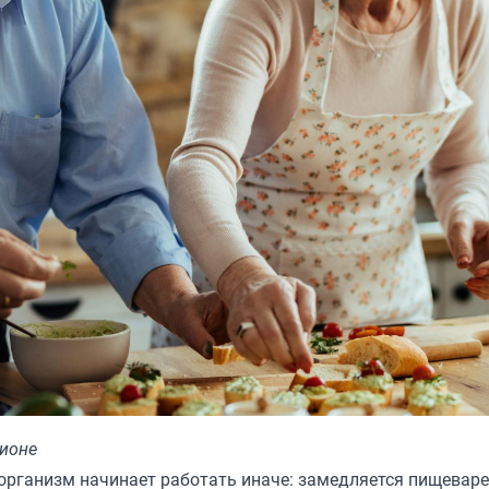
ционе
 организм начинает работать иначе: замедляется пищеваре