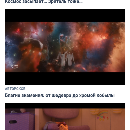
Космос засыпает… Зритель тоже…
АВТОРСКОЕ
Благие знамения: от шедевра до хромой кобылы