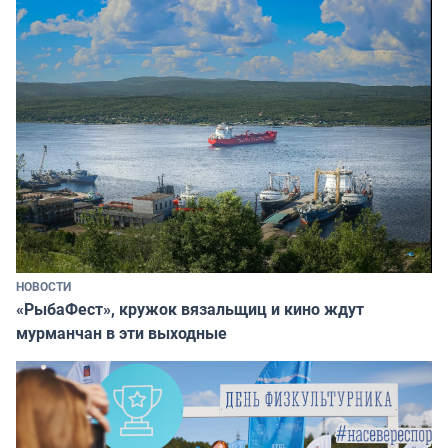
НОВОСТИ
«РыбаФест», кружок вязальщиц и кино ждут
мурманчан в эти выходные