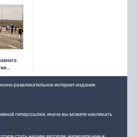
: фотогид
ругу»
лавного
тия
арождался
стрим»
ионно-развлекательное интернет-издание
тивной гиперссылки, иначе вы можете накликать
 хотите стать нашим автором, напишите нам и