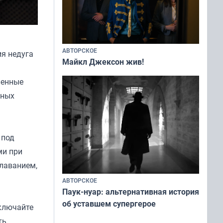
АВТОРСКОЕ
ия недуга
Майкл Джексон жив!
ленные
нных
 под
ми при
плаванием,
АВТОРСКОЕ
Паук-нуар: альтернативная история
об уставшем супергерое
ключайте
ть