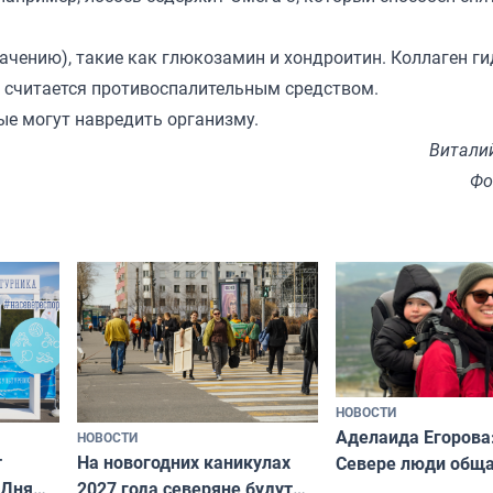
чению), такие как глюкозамин и хондроитин. Коллаген г
ый считается противоспалительным средством.
ые могут навредить организму.
Витали
Фо
НОВОСТИ
Аделаида Егорова
НОВОСТИ
т
На новогодних каникулах
Севере люди общ
 Дня
2027 года северяне будут
не потому, что это