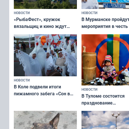
НОВОСТИ
НОВОСТИ
«РыбаФест», кружок
В Мурманске пройду
вязальщиц и кино ждут
мероприятия в честь
мурманчан в эти выходные
физкультурника
НОВОСТИ
В Коле подвели итоги
НОВОСТИ
пижамного забега «Сон в
В Туломе состоится
Олимпийскую ночь»
празднование
Международного дн
коренных народов м