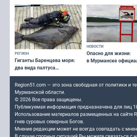
незамеченным
НОВОСТИ
Опасно для жизни:
РЕГИОН
Гиганты Баренцева моря:
в Мурманске официа
два вида палтуса
запретили купаться
и их рекордные трофеи
в городских водоёма
Region51.com — это зона свободная от политики и 
Мурманской области.
© 2026 Все права защищены.
Публикуемая информация предназначена для лиц 1
Использование материалов размещенных на сайте Re
гнев суровых северных Богов.
Мнение редакции может не всегда совпадать с мне
В случае спорных ситуаций Вы можете связаться с н