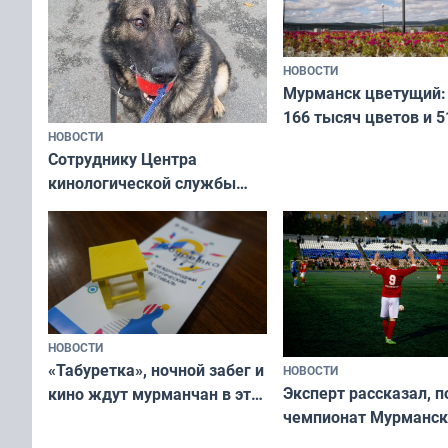
НОВОСТИ
Мурманск цветущий:
166 тысяч цветов и 5
НОВОСТИ
вазонов
Сотруднику Центра
кинологической службы
ищут новый дом
НОВОСТИ
«Табуретка», ночной забег и
НОВОСТИ
Эксперт рассказал, 
кино ждут мурманчан в эти
чемпионат Мурманск
выходные
области по футболу о