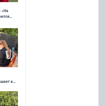
: «На
аются
 выгодно,
ашает к
удожников