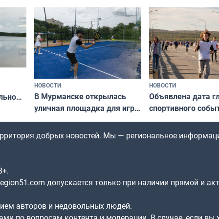
северной границы
«Имандра» в 2026 года
по Печенгскому ок
НОВОСТИ
НОВОСТИ
В Мурманске открылась
Объявлена дата г
льно
уличная площадка для игры
спортивного собы
в падел
Заполярья: как з
х
фестиваль «Гольф
территория добрых новостей. Мы — региональное информац
8+.
gion51.com допускается только при наличии прямой и ак
нием авторов и недовольных людей.
ами по вопросам контента и модерации. В случае, если вы