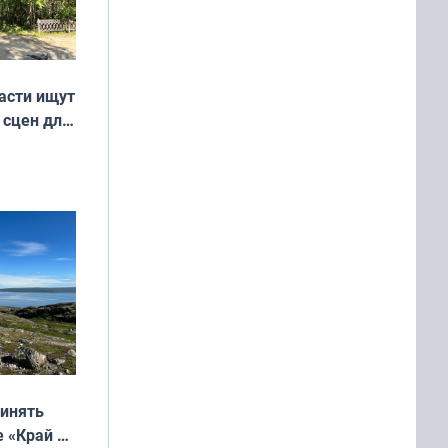
асти ищут
 сцен для
м фильме
ринять
е «Край у