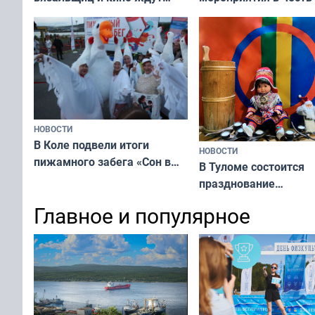
мурманчан в эти выходные
физкультурника
НОВОСТИ
В Коле подвели итоги
НОВОСТИ
пижамного забега «Сон в
В Туломе состоится
Олимпийскую ночь»
празднование
Международного дн
Главное и популярное
коренных народов м