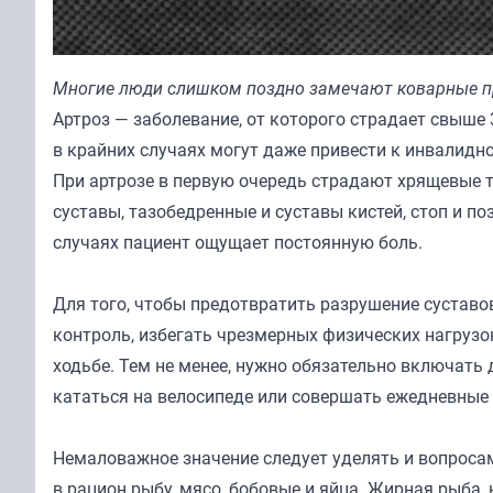
Многие люди слишком поздно замечают коварные пр
Артроз — заболевание, от которого страдает свыше
в крайних случаях могут даже привести к инвалидно
При артрозе в первую очередь страдают хрящевые 
суставы, тазобедренные и суставы кистей, стоп и по
случаях пациент ощущает постоянную боль.
Для того, чтобы предотвратить разрушение суставов
контроль, избегать чрезмерных физических нагрузок
ходьбе. Тем не менее, нужно обязательно включать
кататься на велосипеде или совершать ежедневные 
Немаловажное значение следует уделять и вопроса
в рацион рыбу, мясо, бобовые и яйца. Жирная рыба,