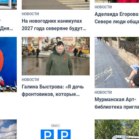
НОВОСТИ
Аделаида Егорова
НОВОСТИ
т
На новогодних каникулах
Севере люди общ
 Дня
2027 года северяне будут
не потому, что это
отдыхать 11 дней
а потому что
ты им интересен»
НОВОСТИ
Галина Быстрова: «Я дочь
НОВОСТИ
фронтовиков, которые
Мурманская Арт-
приехали осваивать Север»
библиотека пригл
сотрудничеству х
я
и фотографов
ира