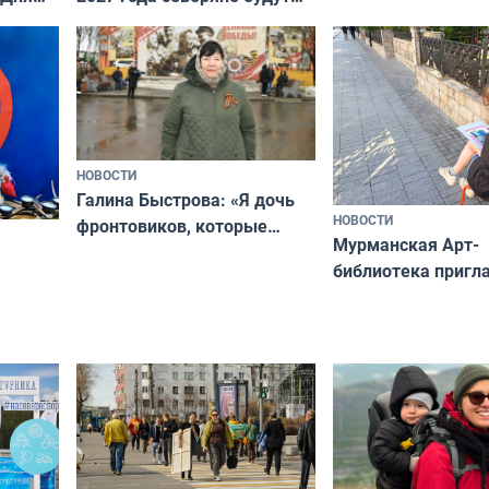
отдыхать 11 дней
а потому что
ты им интересен»
НОВОСТИ
Галина Быстрова: «Я дочь
НОВОСТИ
фронтовиков, которые
Мурманская Арт-
приехали осваивать Север»
библиотека пригл
сотрудничеству х
я
и фотографов
ира