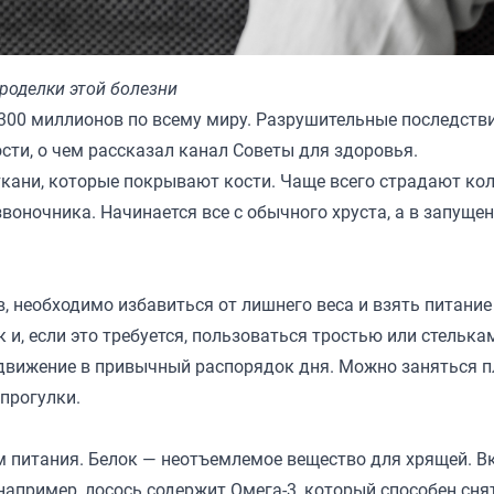
оделки этой болезни
 300 миллионов по всему миру. Разрушительные последств
сти, о чем рассказал канал
Советы для здоровья.
ткани, которые покрывают кости. Чаще всего страдают ко
звоночника. Начинается все с обычного хруста, а в запуще
, необходимо избавиться от лишнего веса и взять питание
 и, если это требуется, пользоваться тростью или стелька
 движение в привычный распорядок дня. Можно заняться 
прогулки.
м питания. Белок — неотъемлемое вещество для хрящей. В
 например, лосось содержит Омега-3, который способен сня