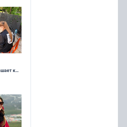
ашает к
удожников