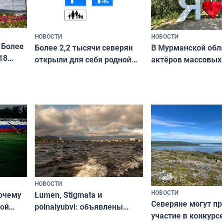
НОВОСТИ
НОВОСТИ
 Более
В Мурманской обл
Более 2,2 тысячи северян
18
актёров массовых
открыли для себя родной
съёмок в
край в рамках проекта
короткометражно
«Туризм для своих»
НОВОСТИ
НОВОСТИ
почему
Lumen, Stigmata и
Северяне могут п
ой
polnalyubvi: объявлены
участие в конкурс
стался
хедлайнеры фестиваля