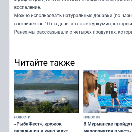
воспаление.
Можно использовать натуральные добавки (по назна
в количестве 10 г в день, а также куркумин, котор
Ранее мы
рассказывали
о четырех продуктах, котор
Читайте также
НОВОСТИ
НОВОСТИ
«РыбаФест», кружок
В Мурманске пройду
вязальщиц и кино ждут
мероприятия в честь