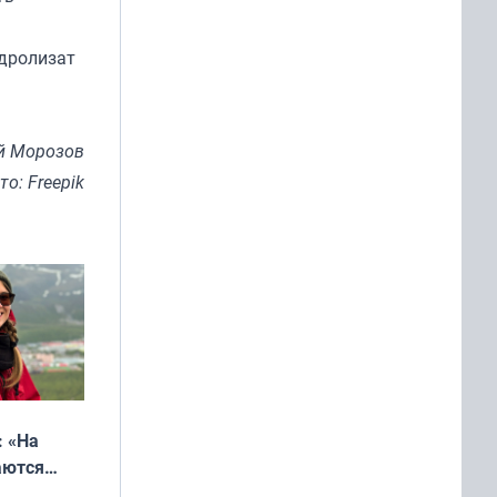
идролизат
й Морозов
то: Freepik
: «На
аются
 выгодно,