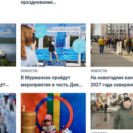
празднование
Международного дня
коренных народов мира
НОВОСТИ
НОВОСТИ
В Мурманске пройдут
На новогодних ка
дут
мероприятия в честь Дня
2027 года северян
ходные
физкультурника
отдыхать 11 дней