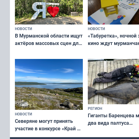
НОВОСТИ
НОВОСТИ
В Мурманской области ищут
«Табуретка», ночной 
актёров массовых сцен для
кино ждут мурманчан
съёмок в
выходные
короткометражном фильме
РЕГИОН
НОВОСТИ
Гиганты Баренцева м
Северяне могут принять
два вида палтуса
участие в конкурсе «Край у
и их рекордные троф
северной границы: фотогид