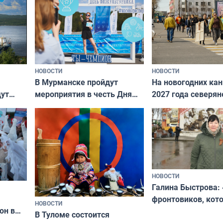
НОВОСТИ
НОВОСТИ
В Мурманске пройдут
На новогодних ка
дут
мероприятия в честь Дня
2027 года северян
ходные
физкультурника
отдыхать 11 дней
НОВОСТИ
Галина Быстрова: 
фронтовиков, кот
НОВОСТИ
он в
приехали осваива
В Туломе состоится