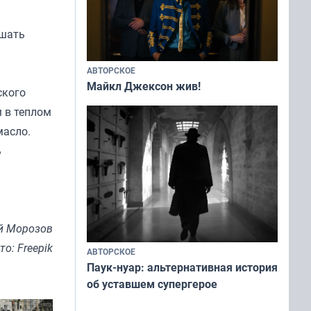
ешать
АВТОРСКОЕ
Майкл Джексон жив!
ского
 в теплом
масло.
ь
й Морозов
то: Freepik
АВТОРСКОЕ
Паук-нуар: альтернативная история
об уставшем супергерое