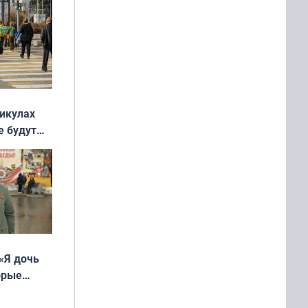
никулах
е будут
«Я дочь
орые
ть Север»