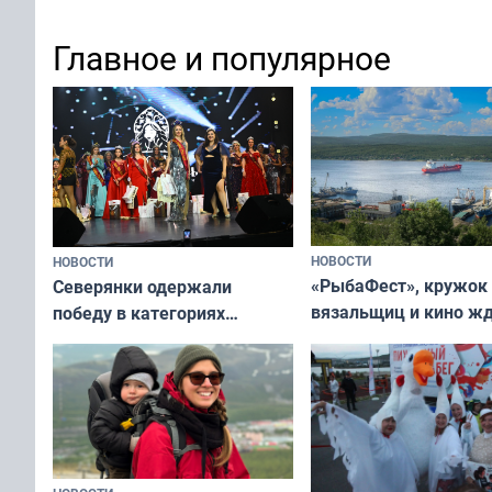
а потому что
ты им интересен»
Главное и популярное
НОВОСТИ
НОВОСТИ
«РыбаФест», кружок
Северянки одержали
вязальщиц и кино ж
победу в категориях
мурманчан в эти вы
всероссийского конкурса
«Мисс и Миссис Великая
Русь»