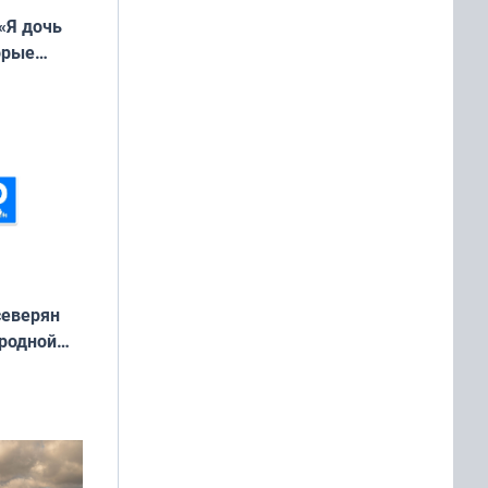
«Я дочь
орые
ть Север»
северян
 родной
екта
»