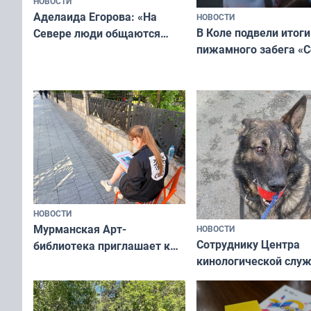
НОВОСТИ
Аделаида Егорова: «На
НОВОСТИ
В Коле подвели итоги
Севере люди общаются
пижамного забега «С
не потому, что это выгодно,
Олимпийскую ночь»
а потому что
ты им интересен»
НОВОСТИ
Мурманская Арт-
НОВОСТИ
Сотруднику Центра
библиотека приглашает к
кинологической слу
сотрудничеству художников
ищут новый дом
и фотографов