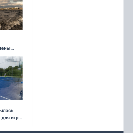
влены
иваля
года
рылась
 для игры