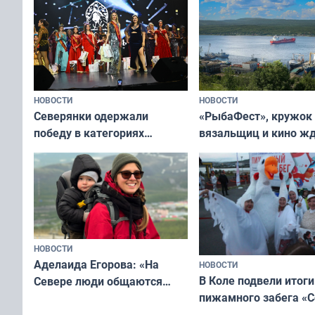
НОВОСТИ
НОВОСТИ
«РыбаФест», кружок
Северянки одержали
вязальщиц и кино ж
победу в категориях
мурманчан в эти вы
всероссийского конкурса
«Мисс и Миссис Великая
Русь»
НОВОСТИ
Аделаида Егорова: «На
НОВОСТИ
В Коле подвели итоги
Севере люди общаются
пижамного забега «С
не потому, что это выгодно,
Олимпийскую ночь»