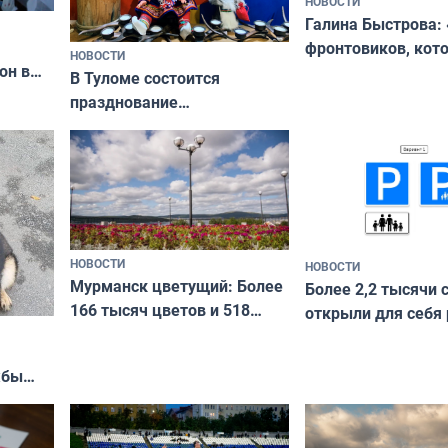
НОВОСТИ
Галина Быстрова: 
фронтовиков, кот
НОВОСТИ
он в
приехали осваива
В Туломе состоится
празднование
Международного дня
коренных народов мира
НОВОСТИ
НОВОСТИ
Мурманск цветущий: Более
Более 2,2 тысячи 
166 тысяч цветов и 518
открыли для себя
вазонов
край в рамках про
«Туризм для своих
жбы