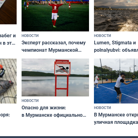
забег и
НОВОСТИ
НОВОСТИ
Эксперт рассказал, почему
Lumen, Stigmata и
 в эти
чемпионат Мурманской
polnalyubvi: объя
области по футболу остался
хедлайнеры фест
незамеченным
«Имандра» в 2026 
НОВОСТИ
Опасно для жизни:
НОВОСТИ
оря:
В Мурманске отк
в Мурманске официально
уличная площадка
запретили купаться
еи
в падел
в городских водоёмах