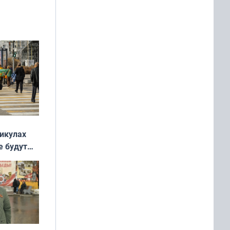
никулах
е будут