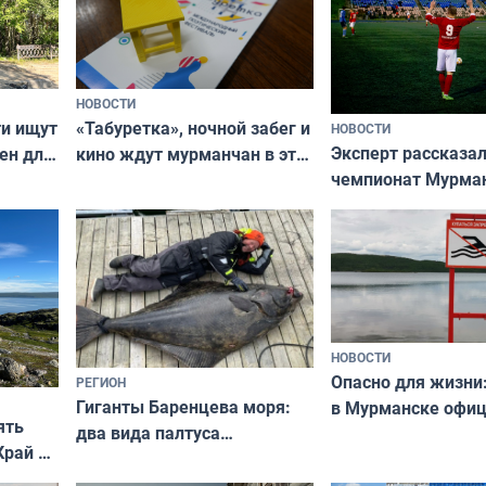
НОВОСТИ
ти ищут
«Табуретка», ночной забег и
НОВОСТИ
Эксперт рассказал
ен для
кино ждут мурманчан в эти
чемпионат Мурма
выходные
области по футбол
фильме
незамеченным
НОВОСТИ
Опасно для жизни
РЕГИОН
Гиганты Баренцева моря:
в Мурманске офи
ять
два вида палтуса
запретили купать
Край у
и их рекордные трофеи
в городских водоё
отогид