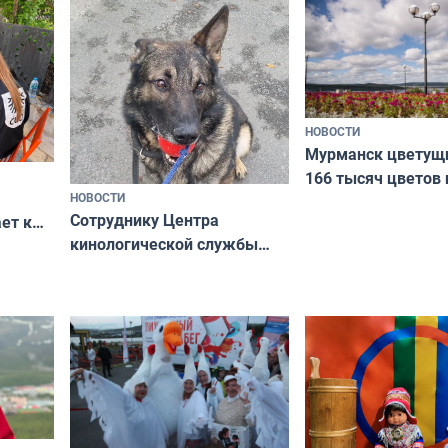
коренных народов
НОВОСТИ
Мурманск цветущи
166 тысяч цветов 
НОВОСТИ
вазонов
Сотруднику Центра
ет к
кинологической службы
ожников
ищут новый дом