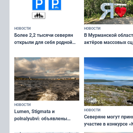
НОВОСТИ
НОВОСТИ
В Мурманской облас
Более 2,2 тысячи северян
актёров массовых сц
открыли для себя родной
съёмок в
край в рамках проекта
короткометражном 
«Туризм для своих»
НОВОСТИ
НОВОСТИ
Lumen, Stigmata и
Северяне могут прин
polnalyubvi: объявлены
участие в конкурсе «
хедлайнеры фестиваля
северной границы: ф
«Имандра» в 2026 года