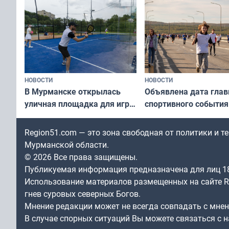
по Печенгскому окру
НОВОСТИ
НОВОСТИ
В Мурманске открылась
Объявлена дата глав
уличная площадка для игры
спортивного события
в падел
Заполярья: как заро
фестиваль «Гольфст
Region51.com — это зона свободная от политики и 
Мурманской области.
© 2026 Все права защищены.
Публикуемая информация предназначена для лиц 1
Использование материалов размещенных на сайте Re
гнев суровых северных Богов.
Мнение редакции может не всегда совпадать с мне
В случае спорных ситуаций Вы можете связаться с н