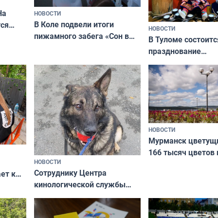
На
НОВОСТИ
В Коле подвели итоги
ся
НОВОСТИ
пижамного забега «Сон в
годно,
В Туломе состоитс
Олимпийскую ночь»
празднование
Международного 
коренных народов
НОВОСТИ
Мурманск цветущи
166 тысяч цветов 
НОВОСТИ
вазонов
Сотруднику Центра
ет к
кинологической службы
ожников
ищут новый дом