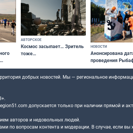
гу»
АВТОРСКОЕ
Космос засыпает… Зритель
НОВОСТИ
ного
Анонсирована дат
тоже…
проведения Рыбаф
ждался
2026 году
рим»
территория добрых новостей. Мы — региональное информац
8+.
gion51.com допускается только при наличии прямой и ак
нием авторов и недовольных людей.
ами по вопросам контента и модерации. В случае, если вы