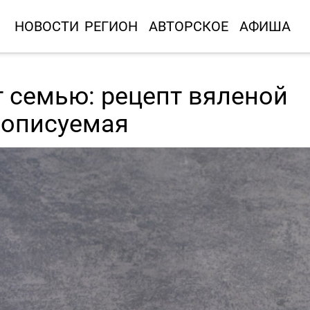
НОВОСТИ
РЕГИОН
АВТОРСКОЕ
АФИША
т семью: рецепт вяленой
еописуемая