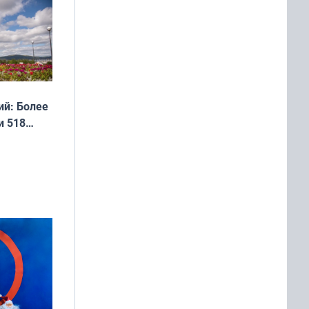
 мира
й: Более
и 518