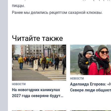
пиццы.
Ранее мы
делились
рецептом сахарной клюквы.
Читайте также
НОВОСТИ
Аделаида Егорова: «
НОВОСТИ
На новогодних каникулах
Севере люди общают
2027 года северяне будут
не потому, что это вы
отдыхать 11 дней
а потому что
ты им интересен»