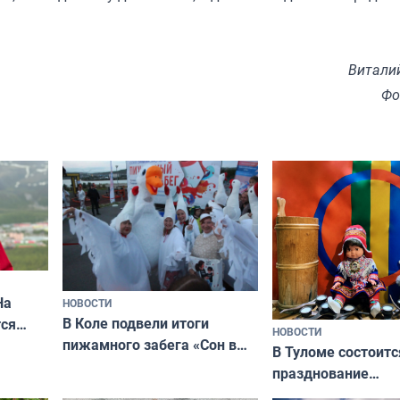
Витали
Фо
На
НОВОСТИ
В Коле подвели итоги
ся
НОВОСТИ
пижамного забега «Сон в
годно,
В Туломе состоитс
Олимпийскую ночь»
празднование
Международного 