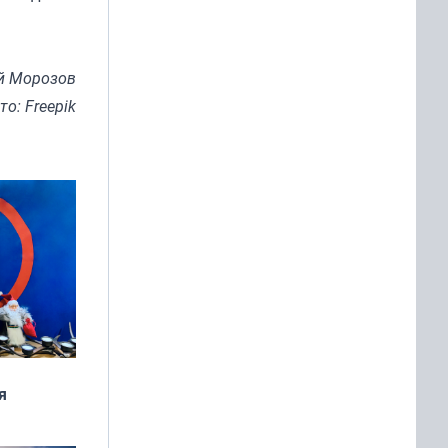
й Морозов
то: Freepik
я
дня