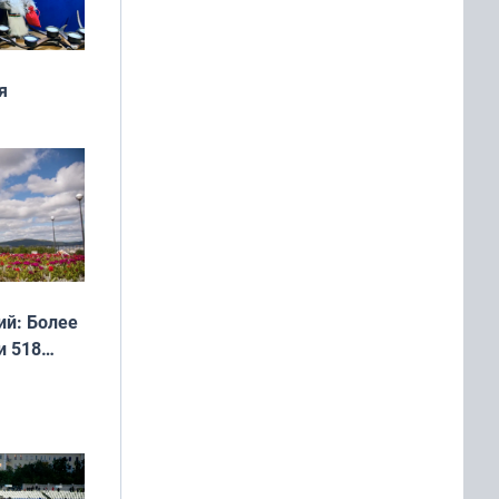
я
дня
 мира
й: Более
и 518