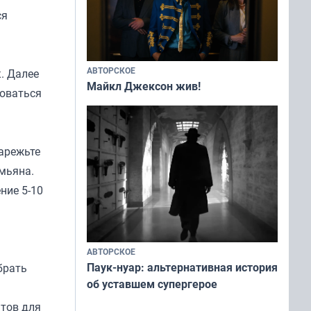
ся
АВТОРСКОЕ
. Далее
Майкл Джексон жив!
зоваться
арежьте
имьяна.
ние 5-10
АВТОРСКОЕ
Паук-нуар: альтернативная история
брать
об уставшем супергерое
нтов для