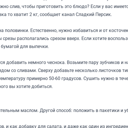
ужно слив, чтобы приготовить это блюдо? Если у вас имеет
вка то хватит 2 кг, сообщает канал
Сладкий Персик.
а половинки. Естественно, нужно избавиться и от косточек
 срезы располагались срезом вверх. Если хотите восполь
м бумагой для выпечки.
я добавить немного чеснока. Возьмите пару зубчиков и н
ядом со сливами. Сверху добавьте несколько листочков т
емпературу примерно 50-60 градусов. Сушить нужно в тече
рого вы хотите добиться.
ительным маслом. Другой способ: положить в пакетики и у
в, и как добавку для салата, и даже как один из ингредие