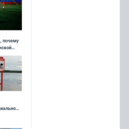
, почему
нской
у остался
:
циально
ся
мах