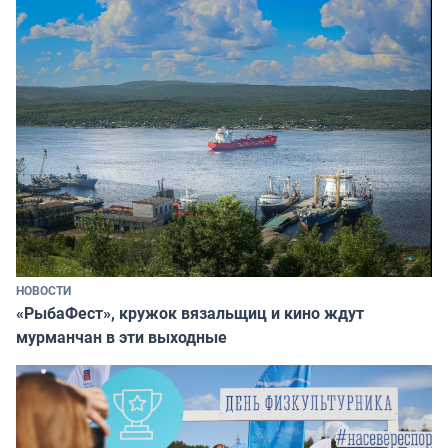
НОВОСТИ
«РыбаФест», кружок вязальщиц и кино ждут
мурманчан в эти выходные