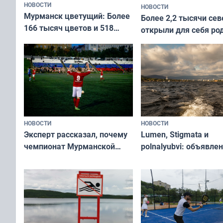
НОВОСТИ
НОВОСТИ
Мурманск цветущий: Более
Более 2,2 тысячи сев
166 тысяч цветов и 518
открыли для себя ро
вазонов
край в рамках проек
«Туризм для своих»
НОВОСТИ
НОВОСТИ
Эксперт рассказал, почему
Lumen, Stigmata и
чемпионат Мурманской
polnalyubvi: объявле
области по футболу остался
хедлайнеры фестива
незамеченным
«Имандра» в 2026 го