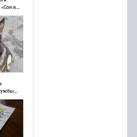
 «Сон в
ь»
а
службы