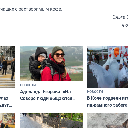
й чашке с растворимым кофе.
Ольга 
Фо
НОВОСТИ
Аделаида Егорова: «На
НОВОСТИ
В Коле подвели ит
улах
Севере люди общаются
пижамного забега
удут
не потому, что это выгодно,
Олимпийскую ноч
а потому что
ты им интересен»