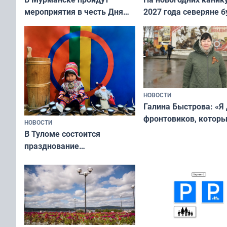
мероприятия в честь Дня
2027 года северяне б
физкультурника
отдыхать 11 дней
НОВОСТИ
Галина Быстрова: «Я
фронтовиков, котор
НОВОСТИ
приехали осваивать 
В Туломе состоится
празднование
Международного дня
коренных народов мира