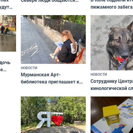
пижамного забега
удут
не потому, что это выгодно,
Олимпийскую ноч
а потому что
ты им интересен»
 дочь
НОВОСТИ
ые
Мурманская Арт-
НОВОСТИ
Север»
Сотруднику Центр
библиотека приглашает к
кинологической 
сотрудничеству художников
ищут новый дом
и фотографов