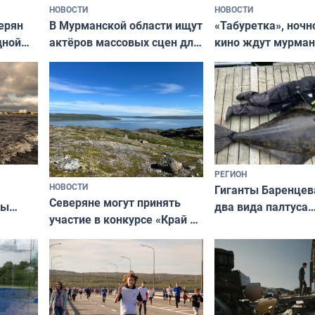
НОВОСТИ
НОВОСТИ
В Мурманской области ищут
ерян
«Табуретка», ночн
актёров массовых сцен для
дной
кино ждут мурман
съёмок в
та
выходные
короткометражном фильме
РЕГИОН
НОВОСТИ
Гиганты Баренцев
Северяне могут принять
два вида палтуса
ны
участие в конкурсе «Край у
и их рекордные т
ля
северной границы: фотогид
да
по Печенгскому округу»