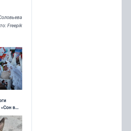
Соловьева
то: Freepik
оги
 «Сон в
ь»