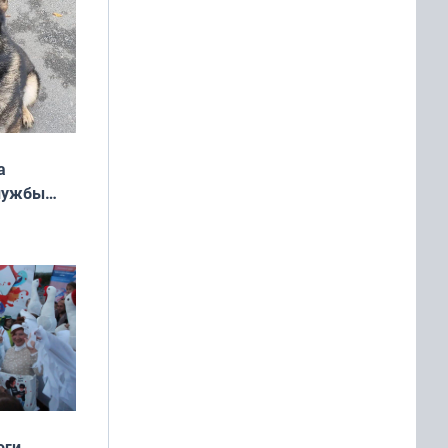
а
службы
оги