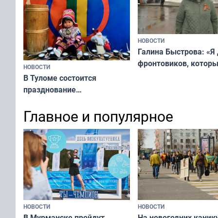
НОВОСТИ
Галина Быстрова: «Я
фронтовиков, котор
НОВОСТИ
приехали осваивать 
В Туломе состоится
празднование
Международного дня
Главное и популярное
коренных народов мира
НОВОСТИ
НОВОСТИ
В Мурманске пройдут
На новогодних каник