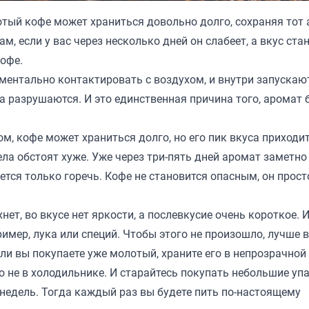
отый кофе может храниться довольно долго, сохраняя тот 
м, если у вас через несколько дней он слабеет, а вкус ста
кофе.
оментально контактировать с воздухом, и внутри запускаю
а разрушаются. И это единственная причина того, аромат
ом, кофе может храниться долго, но его пик вкуса приходи
ла обстоят хуже. Уже через три-пять дней аромат заметно 
ется только горечь. Кофе не становится опасным, он прост
хнет, во вкусе нет яркости, а послевкусие очень короткое. 
имер, лука или специй. Чтобы этого не произошло, лучше в
сли вы покупаете уже молотый, храните его в непрозрачной
о не в холодильнике. И старайтесь покупать небольшие уп
 недель. Тогда каждый раз вы будете пить по-настоящему