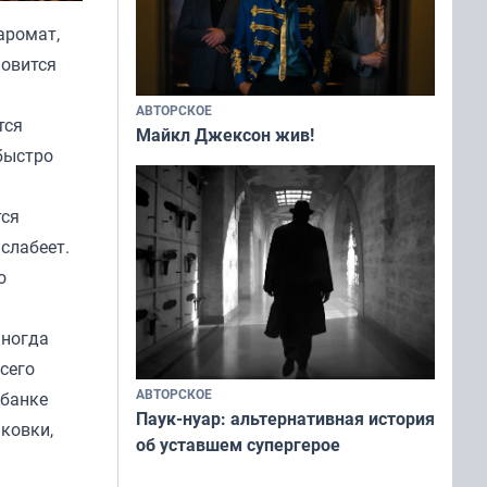
аромат,
новится
АВТОРСКОЕ
тся
Майкл Джексон жив!
 быстро
тся
слабеет.
о
Иногда
сего
АВТОРСКОЕ
 банке
Паук-нуар: альтернативная история
аковки,
об уставшем супергерое