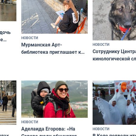
 дочь
НОВОСТИ
ые
Мурманская Арт-
НОВОСТИ
Север»
Сотруднику Центр
библиотека приглашает к
кинологической 
сотрудничеству художников
ищут новый дом
и фотографов
НОВОСТИ
Аделаида Егорова: «На
НОВОСТИ
В Коле подвели ит
улах
Севере люди общаются