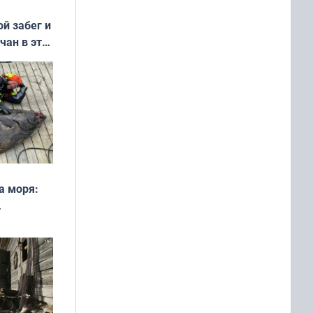
ой забег и
чан в эти
а моря:
рофеи