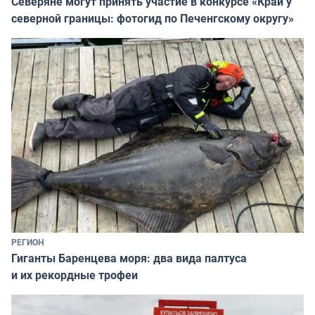
Северяне могут принять участие в конкурсе «Край у
северной границы: фотогид по Печенгскому округу»
РЕГИОН
Гиганты Баренцева моря: два вида палтуса
и их рекордные трофеи