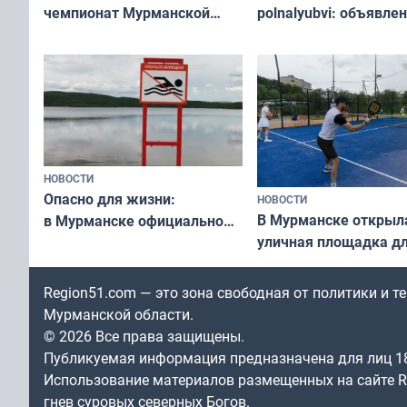
чемпионат Мурманской
polnalyubvi: объявле
области по футболу остался
хедлайнеры фестива
незамеченным
«Имандра» в 2026 го
НОВОСТИ
Опасно для жизни:
НОВОСТИ
В Мурманске открыл
в Мурманске официально
уличная площадка д
запретили купаться
в падел
в городских водоёмах
Region51.com — это зона свободная от политики и 
Мурманской области.
© 2026 Все права защищены.
Публикуемая информация предназначена для лиц 1
Использование материалов размещенных на сайте Re
гнев суровых северных Богов.