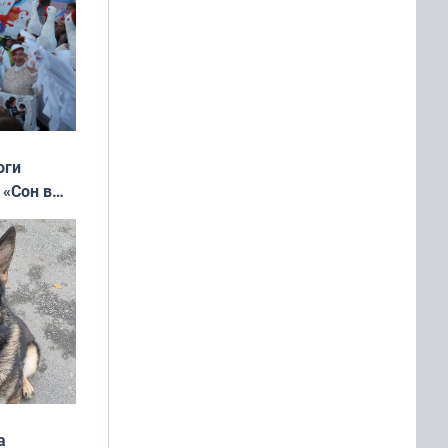
оги
 «Сон в
ь»
а