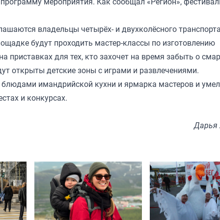
 программу мероприятия. Как
сообщал
«Регион», фестивал
глашаются владельцы четырёх- и двухколёсного транспорта
площадке будут проходить мастер-классы по изготовлению
а приставках для тех, кто захочет на время забыть о смар
дут открыты детские зоны с играми и развлечениями.
 с блюдами имандрийской кухни и ярмарка мастеров и умел
естах и конкурсах.
Дарья