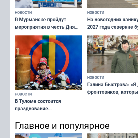
НОВОСТИ
НОВОСТИ
В Мурманске пройдут
На новогодних каник
мероприятия в честь Дня
2027 года северяне б
физкультурника
отдыхать 11 дней
НОВОСТИ
Галина Быстрова: «Я
фронтовиков, котор
НОВОСТИ
приехали осваивать 
В Туломе состоится
празднование
Международного дня
Главное и популярное
коренных народов мира