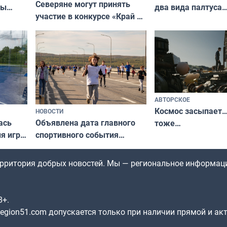
Северяне могут принять
два вида палтуса
ны
участие в конкурсе «Край у
и их рекордные т
ля
северной границы: фотогид
да
по Печенгскому округу»
АВТОРСКОЕ
Космос засыпает…
НОВОСТИ
ась
Объявлена дата главного
тоже…
ля игры
спортивного события
Заполярья: как зарождался
фестиваль «Гольфстрим»
территория добрых новостей. Мы — региональное информац
8+.
gion51.com допускается только при наличии прямой и ак