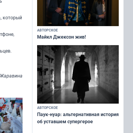
ь
, который
АВТОРСКОЕ
тфоне,
Майкл Джексон жив!
ьцев.
 Жаравина
АВТОРСКОЕ
Паук-нуар: альтернативная история
об уставшем супергерое