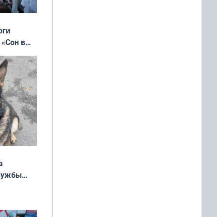
оги
 «Сон в
ь»
а
службы