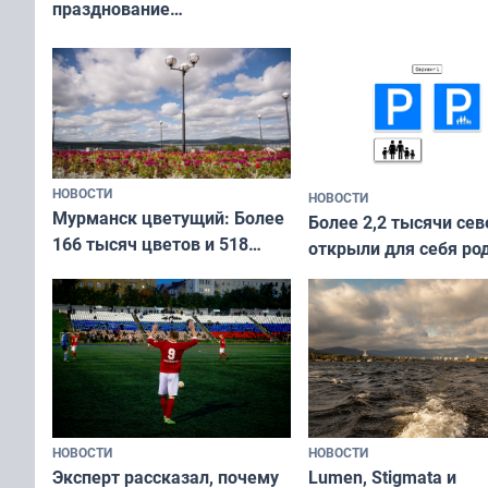
празднование
Международного дня
коренных народов мира
НОВОСТИ
НОВОСТИ
Мурманск цветущий: Более
Более 2,2 тысячи сев
166 тысяч цветов и 518
открыли для себя ро
вазонов
край в рамках проек
«Туризм для своих»
НОВОСТИ
НОВОСТИ
Эксперт рассказал, почему
Lumen, Stigmata и