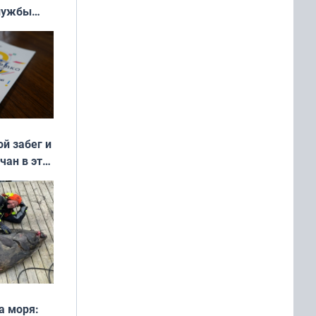
службы
ой забег и
чан в эти
а моря: