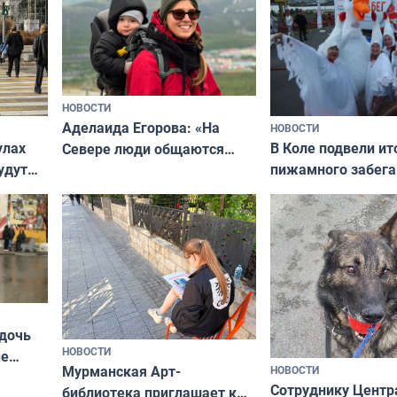
НОВОСТИ
Аделаида Егорова: «На
НОВОСТИ
В Коле подвели ит
улах
Севере люди общаются
пижамного забега
удут
не потому, что это выгодно,
Олимпийскую ноч
а потому что
ты им интересен»
 дочь
НОВОСТИ
ые
Мурманская Арт-
НОВОСТИ
Север»
Сотруднику Центр
библиотека приглашает к