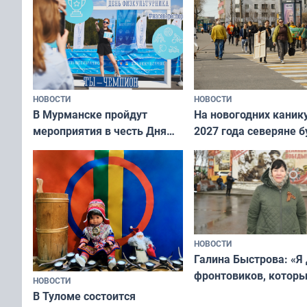
НОВОСТИ
НОВОСТИ
В Мурманске пройдут
На новогодних каник
мероприятия в честь Дня
2027 года северяне б
физкультурника
отдыхать 11 дней
НОВОСТИ
Галина Быстрова: «Я
фронтовиков, котор
НОВОСТИ
приехали осваивать 
В Туломе состоится