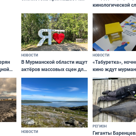
кинологической 
сотрудничеству художников
ищут новый дом
и фотографов
НОВОСТИ
НОВОСТИ
В Мурманской области ищут
ерян
«Табуретка», ночн
актёров массовых сцен для
дной
кино ждут мурман
съёмок в
та
выходные
короткометражном фильме
РЕГИОН
НОВОСТИ
Гиганты Баренцев