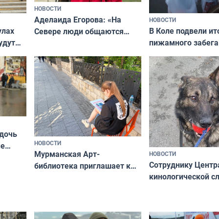
НОВОСТИ
Аделаида Егорова: «На
НОВОСТИ
В Коле подвели ит
улах
Севере люди общаются
пижамного забега
удут
не потому, что это выгодно,
Олимпийскую ноч
а потому что
ты им интересен»
 дочь
НОВОСТИ
ые
Мурманская Арт-
НОВОСТИ
Север»
Сотруднику Центр
библиотека приглашает к
кинологической 
сотрудничеству художников
ищут новый дом
и фотографов