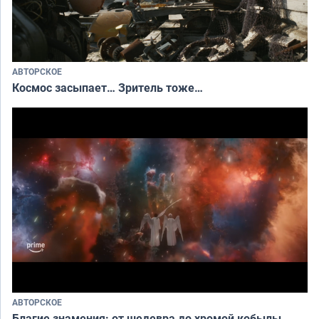
АВТОРСКОЕ
Космос засыпает… Зритель тоже…
АВТОРСКОЕ
Благие знамения: от шедевра до хромой кобылы