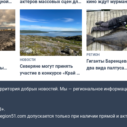
актёров массовых сцен для
дной
кино ждут мурман
съёмок в
та
выходные
короткометражном фильме
РЕГИОН
НОВОСТИ
Гиганты Баренцев
Северяне могут принять
два вида палтуса
ны
участие в конкурсе «Край у
и их рекордные т
ля
северной границы: фотогид
да
по Печенгскому округу»
территория добрых новостей. Мы — региональное информац
8+.
gion51.com допускается только при наличии прямой и ак