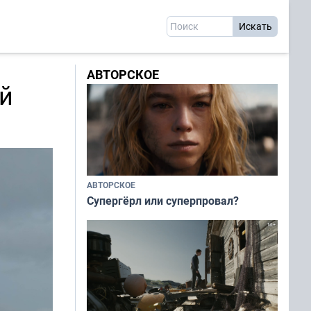
АВТОРСКОЕ
й
АВТОРСКОЕ
Супергёрл или суперпровал?