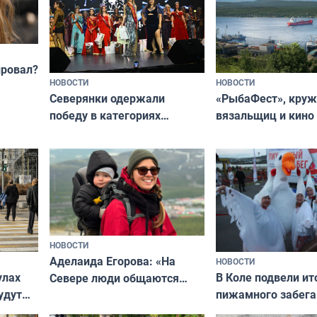
провал?
НОВОСТИ
НОВОСТИ
«РыбаФест», кру
Северянки одержали
вязальщиц и кино
победу в категориях
мурманчан в эти 
всероссийского конкурса
«Мисс и Миссис Великая
Русь»
НОВОСТИ
Аделаида Егорова: «На
НОВОСТИ
В Коле подвели ит
улах
Севере люди общаются
пижамного забега
удут
не потому, что это выгодно,
Олимпийскую ноч
а потому что