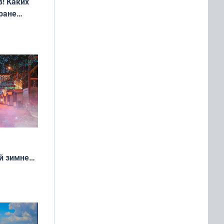
! Каких
ране
ть?
й зимней
манске