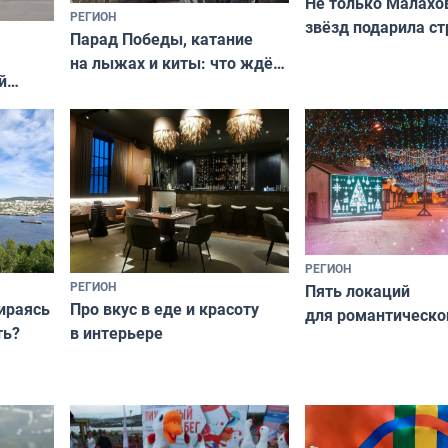
Не только Малахов
РЕГИОН
звёзд подарила ст
Парад Победы, катание
Мурманская облас
на лыжах и киты: что ждёт
й
гостей Мурманской области
о
на майские праздники
РЕГИОН
РЕГИОН
Пять локаций
бираясь
Про вкус в еде и красоту
для романтическо
ть?
в интерьере
фотосессии в Мур