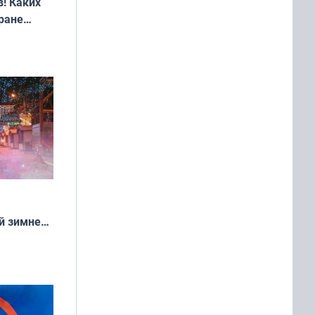
! Каких
ране
ть?
й зимней
манске