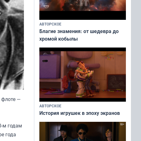
АВТОРСКОЕ
Благие знамения: от шедевра до
хромой кобылы
 флоте —
АВТОРСКОЕ
История игрушек в эпоху экранов
0-м годам
ре года