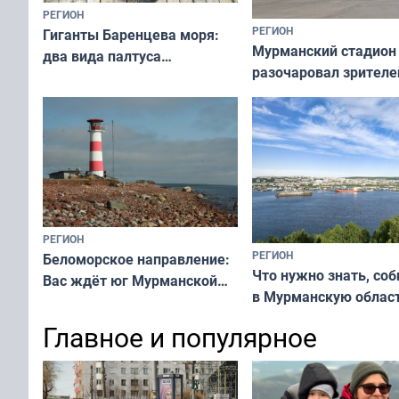
РЕГИОН
РЕГИОН
Гиганты Баренцева моря:
Мурманский стадион
два вида палтуса
разочаровал зрителе
и их рекордные трофеи
матчей региональног
чемпионата
РЕГИОН
РЕГИОН
Беломорское направление:
Что нужно знать, со
Вас ждёт юг Мурманской
в Мурманскую облас
области!
Главное и популярное