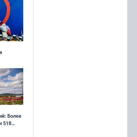
я
дня
 мира
й: Более
и 518