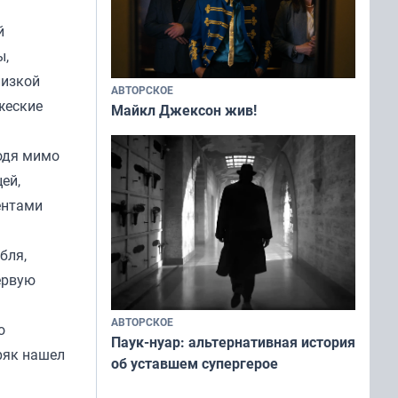
й
ы,
лизкой
АВТОРСКОЕ
жеские
Майкл Джексон жив!
ходя мимо
ей,
ентами
бля,
ервую
АВТОРСКОЕ
о
Паук-нуар: альтернативная история
ряк нашел
об уставшем супергерое
м