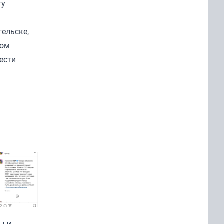
ту
гельске,
ром
ести