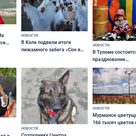
На
НОВОСТИ
В Коле подвели итоги
ся
НОВОСТИ
пижамного забега «Сон в
годно,
В Туломе состоитс
Олимпийскую ночь»
празднование
Международного 
коренных народов
НОВОСТИ
Мурманск цветущи
166 тысяч цветов 
НОВОСТИ
вазонов
Сотруднику Центра
ет к