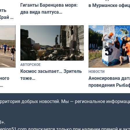
Гиганты Баренцева моря:
в Мурманске офи
ять
два вида палтуса
запретили купать
Край у
и их рекордные трофеи
в городских водоё
отогид
гу»
АВТОРСКОЕ
Космос засыпает… Зритель
НОВОСТИ
ного
Анонсирована дат
тоже…
проведения Рыбаф
ждался
2026 году
рим»
территория добрых новостей. Мы — региональное информац
8+.
gion51.com допускается только при наличии прямой и ак