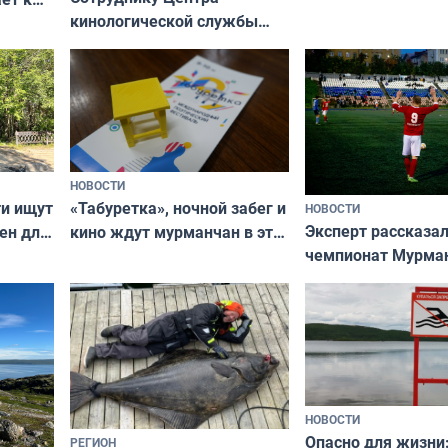
кинологической службы
ожников
ищут новый дом
НОВОСТИ
ти ищут
«Табуретка», ночной забег и
НОВОСТИ
Эксперт рассказал
ен для
кино ждут мурманчан в эти
чемпионат Мурма
выходные
области по футбол
фильме
незамеченным
НОВОСТИ
Опасно для жизни
РЕГИОН