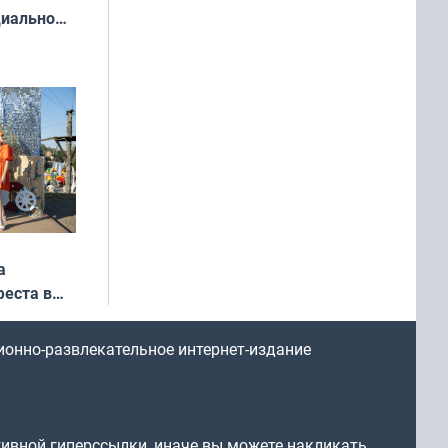
циально
ся
мах
а
еста в
ионно-развлекательное интернет-издание
тивной гиперссылки, иначе вы можете накликать