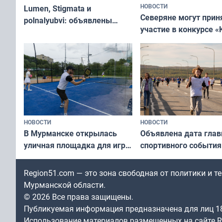
НОВОСТИ
Lumen, Stigmata и
Северяне могут прин
polnalyubvi: объявлены
участие в конкурсе «
хедлайнеры фестиваля
северной границы: ф
«Имандра» в 2026 года
по Печенгскому окру
НОВОСТИ
НОВОСТИ
В Мурманске открылась
Объявлена дата глав
уличная площадка для игры
спортивного события
в падел
Заполярья: как заро
фестиваль «Гольфст
Region51.com — это зона свободная от политики и 
Мурманской области.
© 2026 Все права защищены.
Публикуемая информация предназначена для лиц 1
Использование материалов размещенных на сайте Re