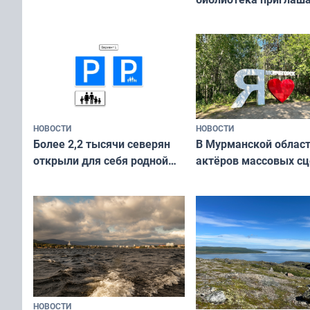
сотрудничеству худ
и фотографов
НОВОСТИ
НОВОСТИ
В Мурманской облас
Более 2,2 тысячи северян
актёров массовых сц
открыли для себя родной
съёмок в
край в рамках проекта
короткометражном 
«Туризм для своих»
НОВОСТИ