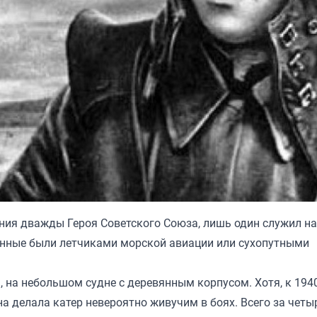
ния дважды Героя Советского Союза, лишь один служил на
нные были летчиками морской авиации или сухопутными
, на небольшом судне с деревянным корпусом. Хотя, к 194
а делала катер невероятно живучим в боях. Всего за четы