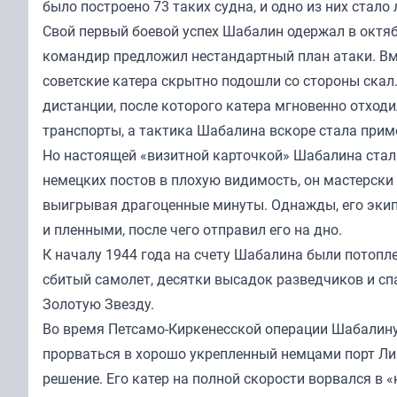
было построено 73 таких судна, и одно из них стало
Свой первый боевой успех Шабалин одержал в октяб
командир предложил нестандартный план атаки. Вме
советские катера скрытно подошли со стороны скал
дистанции, после которого катера мгновенно отход
транспорты, а тактика Шабалина вскоре стала при
Но настоящей «визитной карточкой» Шабалина стала
немецких постов в плохую видимость, он мастерски
выигрывая драгоценные минуты. Однажды, его экип
и пленными, после чего отправил его на дно.
К началу 1944 года на счету Шабалина были потопл
сбитый самолет, десятки высадок разведчиков и сп
Золотую Звезду.
Во время Петсамо-Киркенесской операции Шабалин
прорваться в хорошо укрепленный немцами порт Ли
решение. Его катер на полной скорости ворвался в 