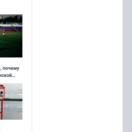
, почему
нской
у остался
: