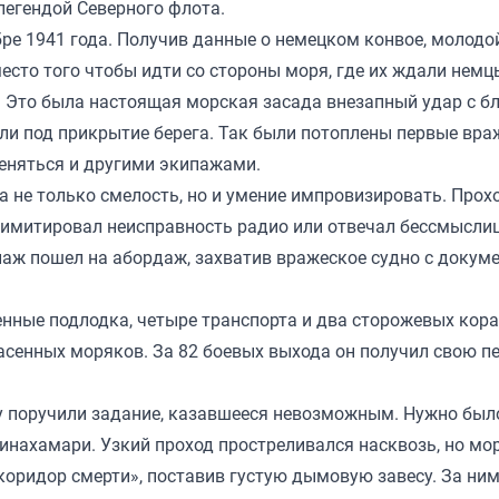
 легендой Северного флота.
ре 1941 года. Получив данные о немецком конвое, молодо
сто того чтобы идти со стороны моря, где их ждали немц
. Это была настоящая морская засада внезапный удар с б
или под прикрытие берега. Так были потоплены первые вра
меняться и другими экипажами.
 не только смелость, но и умение импровизировать. Про
 имитировал неисправность радио или отвечал бессмыслиц
аж пошел на абордаж, захватив вражеское судно с докум
енные подлодка, четыре транспорта и два сторожевых кора
асенных моряков. За 82 боевых выхода он получил свою п
у поручили задание, казавшееся невозможным. Нужно был
инахамари. Узкий проход простреливался насквозь, но мо
«коридор смерти», поставив густую дымовую завесу. За ни