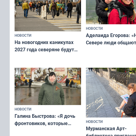
НОВОСТИ
Аделаида Егорова: «
НОВОСТИ
На новогодних каникулах
Севере люди общают
2027 года северяне будут
не потому, что это вы
отдыхать 11 дней
а потому что
ты им интересен»
НОВОСТИ
Галина Быстрова: «Я дочь
НОВОСТИ
фронтовиков, которые
Мурманская Арт-
приехали осваивать Север»
библиотека приглаша