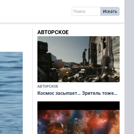
АВТОРСКОЕ
АВТОРСКОЕ
Космос засыпает… Зритель тоже…