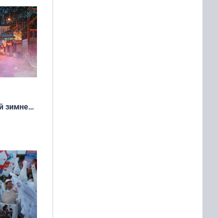
й зимней
манске