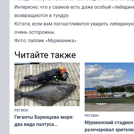
Интересно, что у саамов есть даже особый «лебедин
возвращаются в тундру.
Кстати, если вам посчастливится увидеть лебединую 
очень осторожны.
Фото: паблик «Мурманика»
Читайте также
РЕГИОН
РЕГИОН
Гиганты Баренцева моря:
Мурманский стадион
два вида палтуса
разочаровал зрителе
и их рекордные трофеи