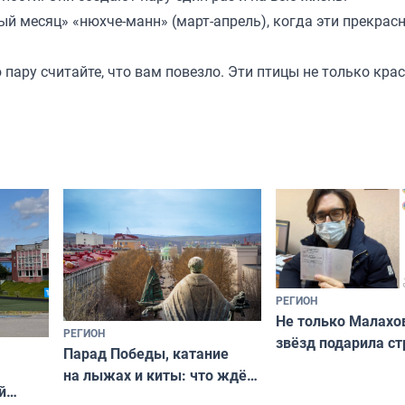
ый месяц» «нюхче-манн» (март-апрель), когда эти прекрас
пару считайте, что вам повезло. Эти птицы не только крас
РЕГИОН
Не только Малахов
РЕГИОН
звёзд подарила ст
Парад Победы, катание
Мурманская облас
на лыжах и киты: что ждёт
й
гостей Мурманской области