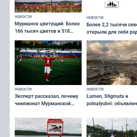
НОВОСТИ
НОВОСТИ
Мурманск цветущий: Более
Более 2,2 тысячи сев
166 тысяч цветов и 518
открыли для себя ро
вазонов
край в рамках проек
«Туризм для своих»
НОВОСТИ
НОВОСТИ
Эксперт рассказал, почему
Lumen, Stigmata и
чемпионат Мурманской
polnalyubvi: объявле
области по футболу остался
хедлайнеры фестива
незамеченным
«Имандра» в 2026 го