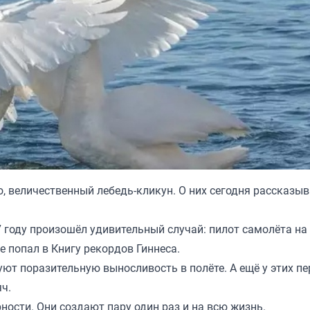
о, величественный лебедь-кликун. О них сегодня рассказыв
году произошёл удивительный случай: пилот самолёта на 
 попал в Книгу рекордов Гиннеса.
ют поразительную выносливость в полёте. А ещё у этих п
ч.
ости. Они создают пару один раз и на всю жизнь.