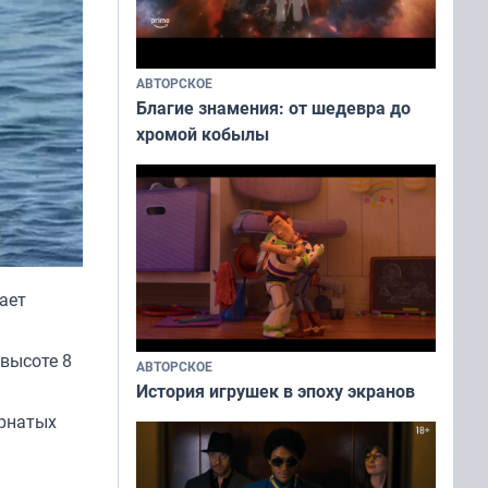
АВТОРСКОЕ
Благие знамения: от шедевра до
хромой кобылы
ает
высоте 8
АВТОРСКОЕ
История игрушек в эпоху экранов
ернатых