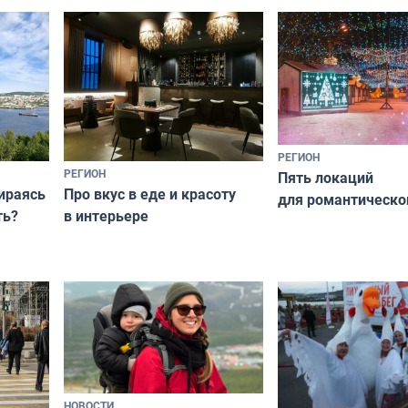
о
на майские праздники
РЕГИОН
РЕГИОН
Пять локаций
бираясь
Про вкус в еде и красоту
для романтическо
ть?
в интерьере
фотосессии в Мур
НОВОСТИ