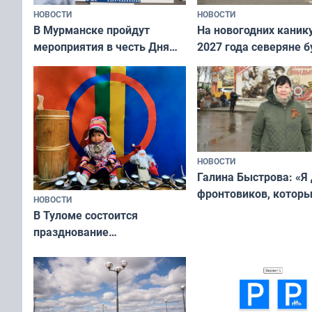
НОВОСТИ
НОВОСТИ
В Мурманске пройдут
На новогодних каник
мероприятия в честь Дня
2027 года северяне б
физкультурника
отдыхать 11 дней
НОВОСТИ
Галина Быстрова: «Я
фронтовиков, котор
НОВОСТИ
приехали осваивать 
В Туломе состоится
празднование
Международного дня
коренных народов мира