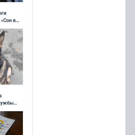
оги
 «Сон в
ь»
а
службы