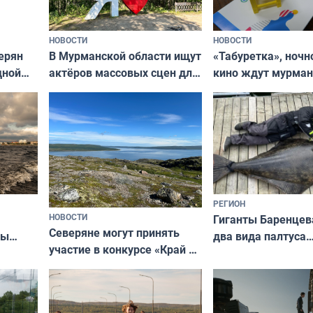
НОВОСТИ
НОВОСТИ
В Мурманской области ищут
ерян
«Табуретка», ночн
актёров массовых сцен для
дной
кино ждут мурман
съёмок в
та
выходные
короткометражном фильме
РЕГИОН
НОВОСТИ
Гиганты Баренцев
Северяне могут принять
два вида палтуса
ны
участие в конкурсе «Край у
и их рекордные т
ля
северной границы: фотогид
да
по Печенгскому округу»