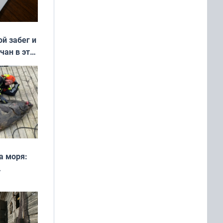
ой забег и
чан в эти
а моря:
рофеи