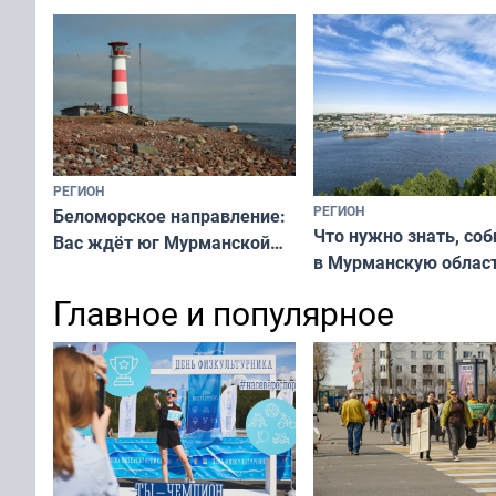
матчей региональног
чемпионата
РЕГИОН
РЕГИОН
Беломорское направление:
Что нужно знать, со
Вас ждёт юг Мурманской
в Мурманскую облас
области!
Главное и популярное