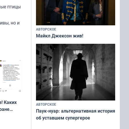
ные птицы
ивы, но и
АВТОРСКОЕ
Майкл Джексон жив!
! Каких
АВТОРСКОЕ
ране
Паук-нуар: альтернативная история
ть?
об уставшем супергерое