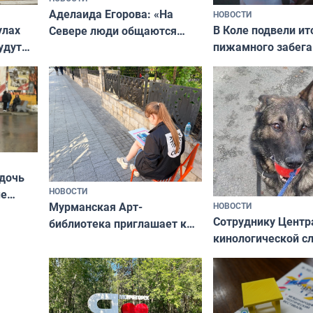
Аделаида Егорова: «На
НОВОСТИ
В Коле подвели ит
улах
Севере люди общаются
пижамного забега
удут
не потому, что это выгодно,
Олимпийскую ноч
а потому что
ты им интересен»
 дочь
НОВОСТИ
ые
Мурманская Арт-
НОВОСТИ
Север»
Сотруднику Центр
библиотека приглашает к
кинологической 
сотрудничеству художников
ищут новый дом
и фотографов