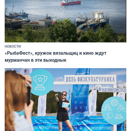
НОВОСТИ
«РыбаФест», кружок вязальщиц и кино ждут
мурманчан в эти выходные