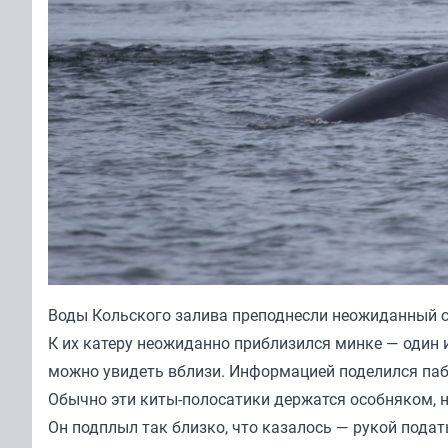
Воды Кольского залива преподнесли неожиданный с
К их катеру неожиданно приблизился минке — один 
можно увидеть вблизи. Информацией поделился паб
Обычно эти киты-полосатики держатся особняком, н
Он подплыл так близко, что казалось — рукой подат