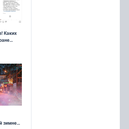
! Каких
ране
ть?
й зимней