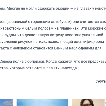
м. Многие не могли сдержать эмоций — на глазах у неко
тров (сравнимой с городским автобусом) они считаются с
о характерным белым полосам на плавниках. Эти морские 
к судам, что делает такую встречу поистине уникальной.
идуальный рисунок на теле, позволяющий идентифицироват
нтакта с человеком становится ценным наблюдением для
Севера полна сюрпризов. Когда кажется, что всё предсказ
тва, которые остаются в памяти навсегда.
Серге