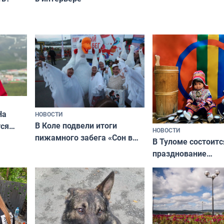
фотосессии в Мур
На
НОВОСТИ
В Коле подвели итоги
ся
НОВОСТИ
пижамного забега «Сон в
годно,
В Туломе состоитс
Олимпийскую ночь»
празднование
Международного 
коренных народов