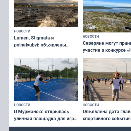
НОВОСТИ
НОВОСТИ
Lumen, Stigmata и
Северяне могут прин
polnalyubvi: объявлены
участие в конкурсе «
хедлайнеры фестиваля
северной границы: ф
«Имандра» в 2026 года
по Печенгскому окру
НОВОСТИ
НОВОСТИ
В Мурманске открылась
Объявлена дата глав
уличная площадка для игры
спортивного события
в падел
Заполярья: как заро