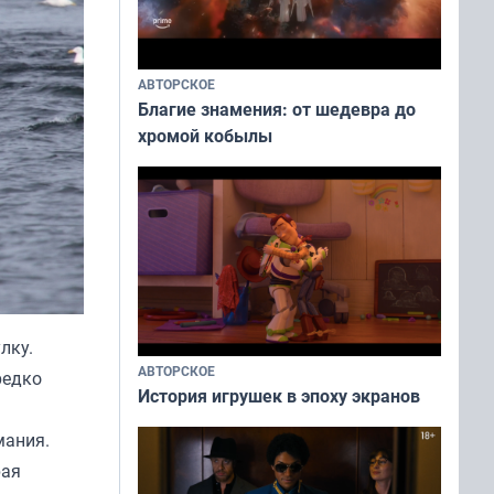
АВТОРСКОЕ
Благие знамения: от шедевра до
хромой кобылы
лку.
АВТОРСКОЕ
редко
История игрушек в эпоху экранов
мания.
рая