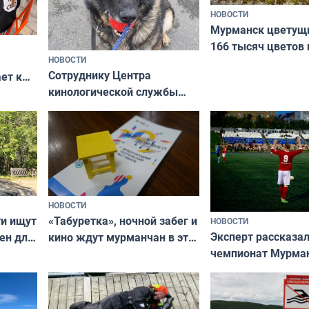
НОВОСТИ
Мурманск цветущи
166 тысяч цветов 
НОВОСТИ
вазонов
Сотруднику Центра
ет к
кинологической службы
ожников
ищут новый дом
НОВОСТИ
ти ищут
«Табуретка», ночной забег и
НОВОСТИ
Эксперт рассказал
ен для
кино ждут мурманчан в эти
чемпионат Мурма
выходные
области по футбол
фильме
незамеченным