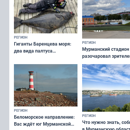
РЕГИОН
РЕГИОН
Гиганты Баренцева моря:
Мурманский стадион
два вида палтуса
разочаровал зрителе
и их рекордные трофеи
матчей региональног
чемпионата
РЕГИОН
РЕГИОН
Беломорское направление:
Что нужно знать, со
Вас ждёт юг Мурманской
в Мурманскую облас