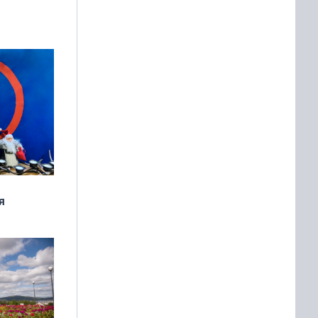
манске
я
дня
 мира