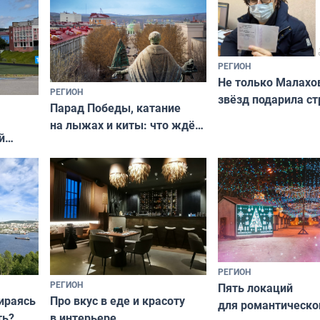
РЕГИОН
Не только Малахов
РЕГИОН
звёзд подарила ст
Парад Победы, катание
Мурманская облас
на лыжах и киты: что ждёт
й
гостей Мурманской области
о
на майские праздники
РЕГИОН
РЕГИОН
Пять локаций
бираясь
Про вкус в еде и красоту
для романтическо
ть?
в интерьере