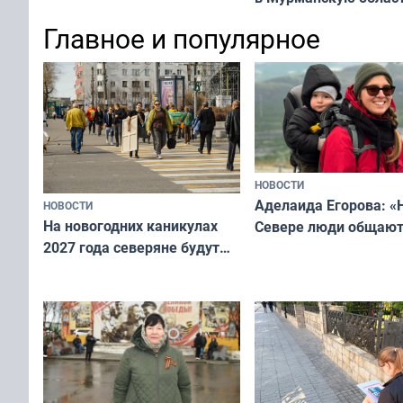
области!
Главное и популярное
НОВОСТИ
Аделаида Егорова: «
НОВОСТИ
На новогодних каникулах
Севере люди общают
2027 года северяне будут
не потому, что это вы
отдыхать 11 дней
а потому что
ты им интересен»