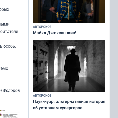
торых
амыми
АВТОРСКОЕ
обитатели
Майкл Джексон жив!
ь особь.
уемо
й Фёдоров
АВТОРСКОЕ
Паук-нуар: альтернативная история
об уставшем супергерое