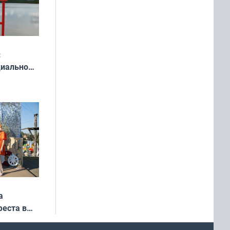
:
циально
ся
мах
а
еста в