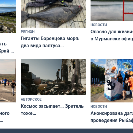
НОВОСТИ
Опасно для жизни
РЕГИОН
Гиганты Баренцева моря:
в Мурманске офи
ять
два вида палтуса
запретили купать
Край у
и их рекордные трофеи
в городских водоё
отогид
гу»
АВТОРСКОЕ
Космос засыпает… Зритель
НОВОСТИ
ного
Анонсирована дат
тоже…
проведения Рыбаф
ждался
2026 году