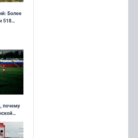
й: Более
и 518
, почему
нской
у остался