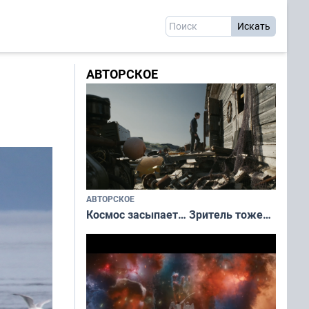
АВТОРСКОЕ
АВТОРСКОЕ
Космос засыпает… Зритель тоже…