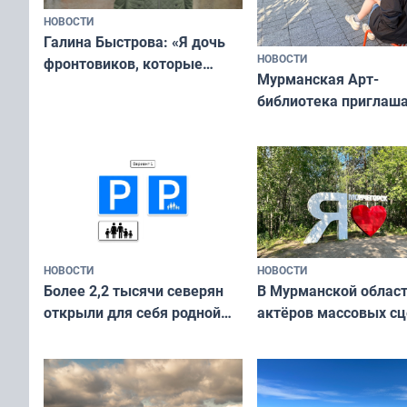
НОВОСТИ
Галина Быстрова: «Я дочь
НОВОСТИ
фронтовиков, которые
Мурманская Арт-
приехали осваивать Север»
библиотека приглаша
сотрудничеству худ
и фотографов
НОВОСТИ
НОВОСТИ
В Мурманской облас
Более 2,2 тысячи северян
актёров массовых сц
открыли для себя родной
съёмок в
край в рамках проекта
короткометражном 
«Туризм для своих»