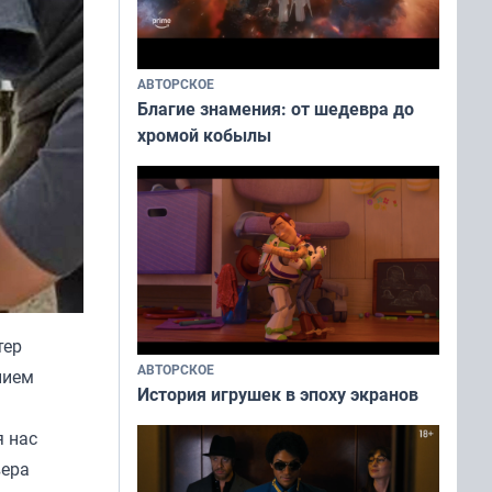
АВТОРСКОЕ
Благие знамения: от шедевра до
хромой кобылы
тер
АВТОРСКОЕ
нием
История игрушек в эпоху экранов
я нас
вера