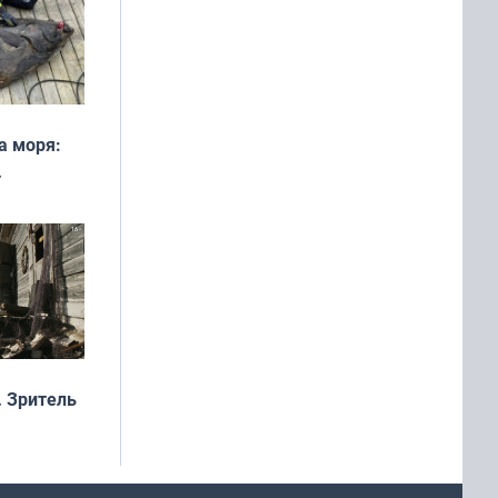
а моря:
рофеи
 Зритель