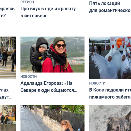
РЕГИОН
Пять локаций
бираясь
Про вкус в еде и красоту
для романтическо
ть?
в интерьере
фотосессии в Мур
НОВОСТИ
Аделаида Егорова: «На
НОВОСТИ
В Коле подвели ит
улах
Севере люди общаются
пижамного забега
удут
не потому, что это выгодно,
Олимпийскую ноч
а потому что
ты им интересен»