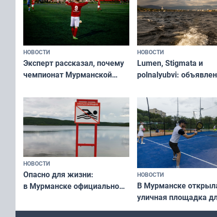
НОВОСТИ
НОВОСТИ
Эксперт рассказал, почему
Lumen, Stigmata и
чемпионат Мурманской
polnalyubvi: объявле
области по футболу остался
хедлайнеры фестива
незамеченным
«Имандра» в 2026 го
НОВОСТИ
Опасно для жизни:
НОВОСТИ
В Мурманске открыл
в Мурманске официально
уличная площадка д
запретили купаться
в падел
в городских водоёмах