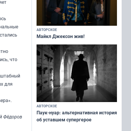
яет
ось
ональные
АВТОРСКОЕ
остались
Майкл Джексон жив!
ятно
ись, что
сштабный
ых для
ера».
АВТОРСКОЕ
Паук-нуар: альтернативная история
й Фёдоров
об уставшем супергерое