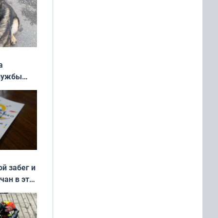
а
службы
ой забег и
чан в эти