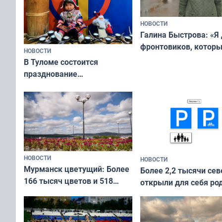
НОВОСТИ
Галина Быстрова: «Я
фронтовиков, котор
НОВОСТИ
приехали осваивать 
В Туломе состоится
празднование
Международного дня
коренных народов мира
НОВОСТИ
НОВОСТИ
Мурманск цветущий: Более
Более 2,2 тысячи сев
166 тысяч цветов и 518
открыли для себя ро
вазонов
край в рамках проек
«Туризм для своих»