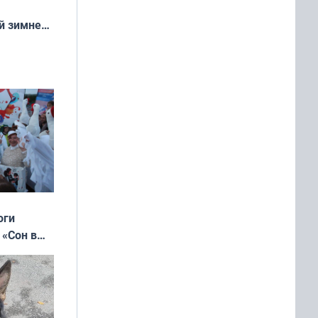
й зимней
манске
оги
 «Сон в
ь»