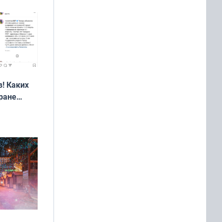
! Каких
ране
ть?