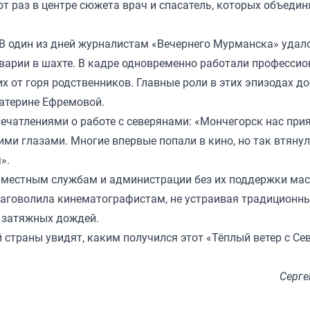
от раз в центре сюжета врач и спасатель, которых объедин
В один из дней журналистам «Вечернего Мурманска»
удал
аварии в шахте. В кадре одновременно работали професси
х от горя родственников. Главные роли в этих эпизодах д
атерине Ефремовой.
ечатлениями о работе с северянами: «Мончегорск нас при
ми глазами. Многие впервые попали в кино, но так втянул
».
 местным службам и администрации без их поддержки ма
лаговолила кинематографистам, не устраивая традиционн
 затяжных дождей.
 страны увидят, каким получился этот «Тёплый ветер с Сев
Серге