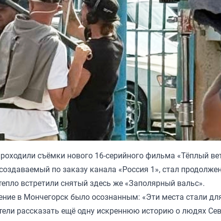
проходили съёмки нового 16-серийного фильма «Тёплый ве
 создаваемый по заказу канала «Россия 1», стал продолже
тепло встретили снятый здесь же «Заполярный вальс».
ение в Мончегорск было осознанным: «Эти места стали дл
тели рассказать ещё одну искреннюю историю о людях Се