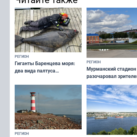
РЕГИОН
РЕГИОН
Гиганты Баренцева моря:
Мурманский стадион
два вида палтуса
разочаровал зрителе
и их рекордные трофеи
матчей региональног
чемпионата
РЕГИОН