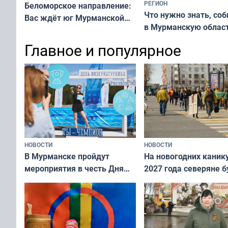
РЕГИОН
Беломорское направление:
Что нужно знать, со
Вас ждёт юг Мурманской
в Мурманскую облас
области!
Главное и популярное
НОВОСТИ
НОВОСТИ
В Мурманске пройдут
На новогодних каник
мероприятия в честь Дня
2027 года северяне б
физкультурника
отдыхать 11 дней