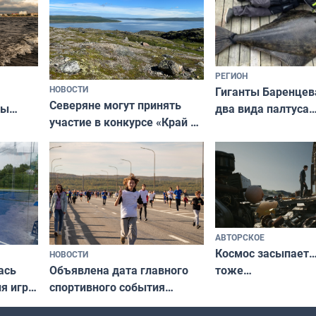
РЕГИОН
НОВОСТИ
Гиганты Баренцев
Северяне могут принять
два вида палтуса
ны
участие в конкурсе «Край у
и их рекордные т
ля
северной границы: фотогид
да
по Печенгскому округу»
АВТОРСКОЕ
Космос засыпает…
НОВОСТИ
ась
Объявлена дата главного
тоже…
ля игры
спортивного события
Заполярья: как зарождался