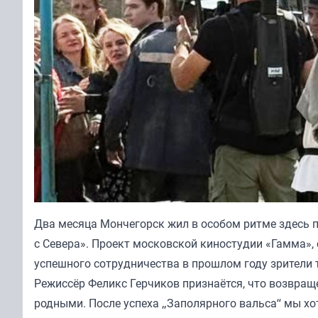
Два месяца Мончегорск жил в особом ритме здесь 
с Севера». Проект московской киностудии «Гамма»,
успешного сотрудничества в прошлом году зрители 
Режиссёр Феликс Герчиков признаётся, что возвращ
родными. После успеха „Заполярного вальса“ мы хо