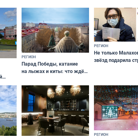
РЕГИОН
Не только Малахов
РЕГИОН
звёзд подарила ст
Парад Победы, катание
Мурманская облас
на лыжах и киты: что ждёт
й
гостей Мурманской области
о
на майские праздники
РЕГИОН