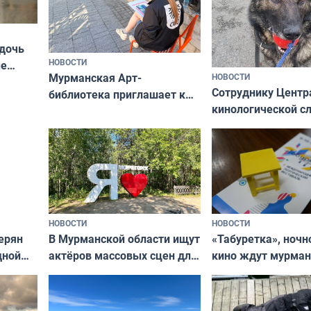
 дочь
НОВОСТИ
ые
Мурманская Арт-
НОВОСТИ
Север»
Сотруднику Центр
библиотека приглашает к
кинологической 
сотрудничеству художников
ищут новый дом
и фотографов
НОВОСТИ
НОВОСТИ
В Мурманской области ищут
ерян
«Табуретка», ночн
актёров массовых сцен для
дной
кино ждут мурман
съёмок в
та
выходные
короткометражном фильме