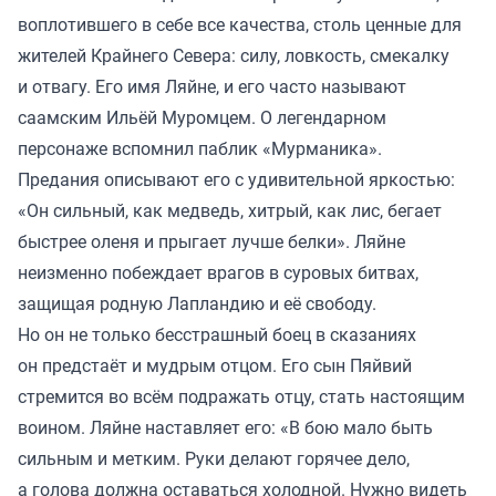
воплотившего в себе все качества, столь ценные для
жителей Крайнего Севера: силу, ловкость, смекалку
и отвагу. Его имя Ляйне, и его часто называют
саамским Ильёй Муромцем. О легендарном
персонаже вспомнил паблик «Мурманика».
Предания описывают его с удивительной яркостью:
«Он сильный, как медведь, хитрый, как лис, бегает
быстрее оленя и прыгает лучше белки». Ляйне
неизменно побеждает врагов в суровых битвах,
защищая родную Лапландию и её свободу.
Но он не только бесстрашный боец в сказаниях
он предстаёт и мудрым отцом. Его сын Пяйвий
стремится во всём подражать отцу, стать настоящим
воином. Ляйне наставляет его: «В бою мало быть
сильным и метким. Руки делают горячее дело,
а голова должна оставаться холодной. Нужно видеть