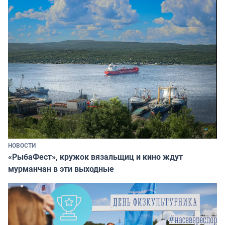
НОВОСТИ
«РыбаФест», кружок вязальщиц и кино ждут
мурманчан в эти выходные