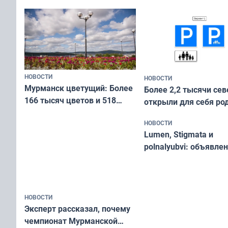
Международного дня
коренных народов мира
НОВОСТИ
НОВОСТИ
Мурманск цветущий: Более
Более 2,2 тысячи сев
166 тысяч цветов и 518
открыли для себя ро
вазонов
край в рамках проек
НОВОСТИ
«Туризм для своих»
Lumen, Stigmata и
polnalyubvi: объявле
хедлайнеры фестива
«Имандра» в 2026 го
НОВОСТИ
Эксперт рассказал, почему
чемпионат Мурманской