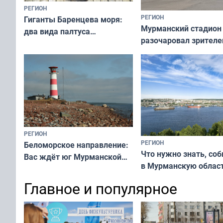
РЕГИОН
РЕГИОН
Гиганты Баренцева моря:
Мурманский стадион
два вида палтуса
разочаровал зрителе
и их рекордные трофеи
матчей региональног
чемпионата
РЕГИОН
РЕГИОН
Беломорское направление:
Что нужно знать, со
Вас ждёт юг Мурманской
в Мурманскую облас
области!
Главное и популярное