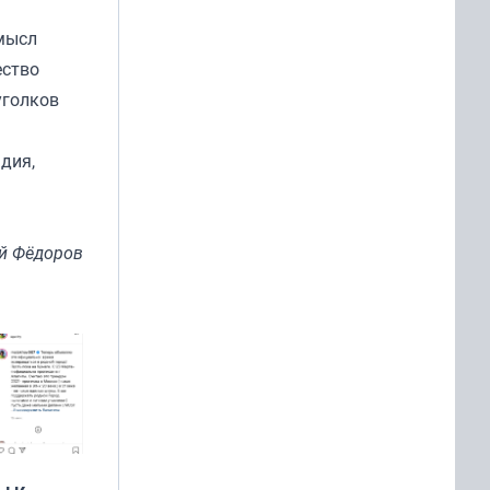
мысл
ество
уголков
дия,
й Фёдоров