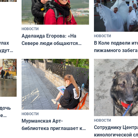
НОВОСТИ
Аделаида Егорова: «На
НОВОСТИ
В Коле подвели ит
улах
Севере люди общаются
пижамного забега
удут
не потому, что это выгодно,
Олимпийскую ноч
а потому что
ты им интересен»
 дочь
НОВОСТИ
ые
Мурманская Арт-
НОВОСТИ
Север»
Сотруднику Центр
библиотека приглашает к
кинологической 
сотрудничеству художников