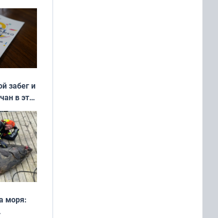
ой забег и
чан в эти
а моря: