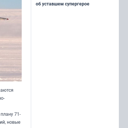
АВТОРСКОЕ
Паук-нуар: альтернативная история
об уставшем супергерое
шаются
о-
плану 71-
ий, новые