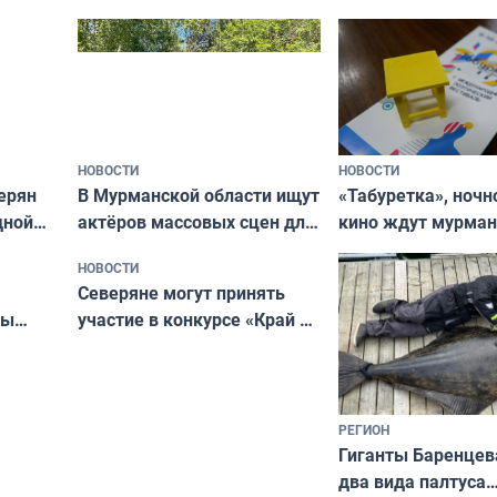
ищут новый дом
и фотографов
НОВОСТИ
НОВОСТИ
В Мурманской области ищут
ерян
«Табуретка», ночн
актёров массовых сцен для
дной
кино ждут мурман
съёмок в
та
выходные
НОВОСТИ
короткометражном фильме
Северяне могут принять
ны
участие в конкурсе «Край у
ля
северной границы: фотогид
да
по Печенгскому округу»
РЕГИОН
Гиганты Баренцев
два вида палтуса