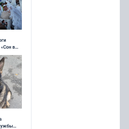
оги
 «Сон в
ь»
а
службы