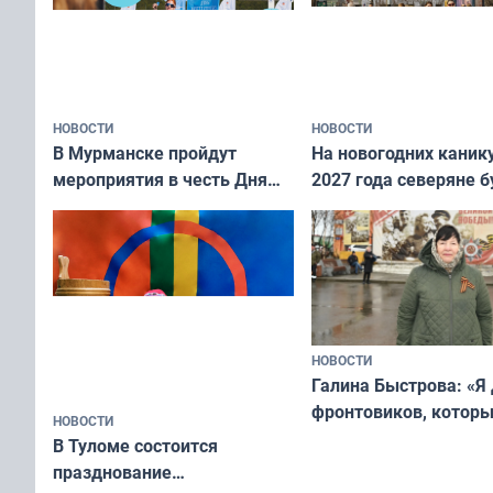
НОВОСТИ
НОВОСТИ
В Мурманске пройдут
На новогодних каник
мероприятия в честь Дня
2027 года северяне б
физкультурника
отдыхать 11 дней
НОВОСТИ
Галина Быстрова: «Я
фронтовиков, котор
НОВОСТИ
приехали осваивать 
В Туломе состоится
празднование