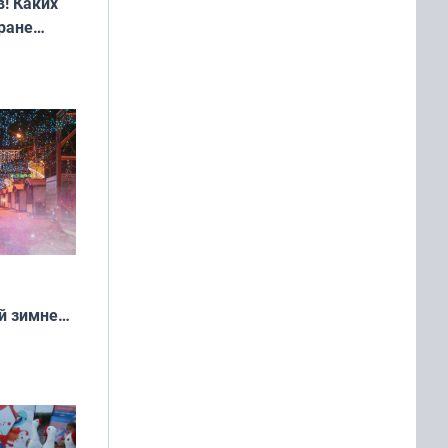
! Каких
ране
ть?
й зимней
манске