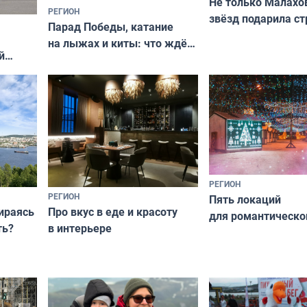
Не только Малахов
РЕГИОН
звёзд подарила ст
Парад Победы, катание
Мурманская облас
на лыжах и киты: что ждёт
й
гостей Мурманской области
о
на майские праздники
РЕГИОН
РЕГИОН
Пять локаций
бираясь
Про вкус в еде и красоту
для романтическо
ть?
в интерьере
фотосессии в Мур