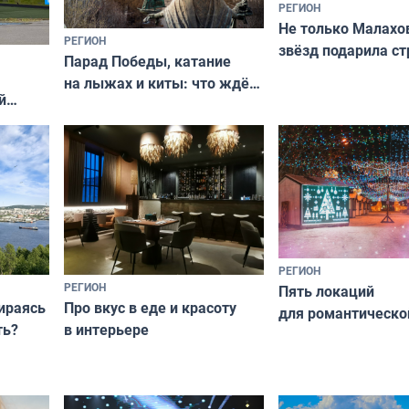
РЕГИОН
Не только Малахов
РЕГИОН
звёзд подарила ст
Парад Победы, катание
Мурманская облас
на лыжах и киты: что ждёт
й
гостей Мурманской области
о
на майские праздники
РЕГИОН
РЕГИОН
Пять локаций
бираясь
Про вкус в еде и красоту
для романтическо
ть?
в интерьере
фотосессии в Мур