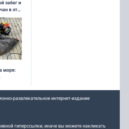
ой забег и
чан в эти
а моря:
рофеи
ионно-развлекательное интернет-издание
тивной гиперссылки, иначе вы можете накликать