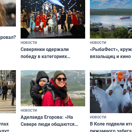
провал?
НОВОСТИ
НОВОСТИ
«РыбаФест», кру
Северянки одержали
вязальщиц и кино
победу в категориях
мурманчан в эти 
всероссийского конкурса
«Мисс и Миссис Великая
Русь»
НОВОСТИ
Аделаида Егорова: «На
НОВОСТИ
В Коле подвели ит
улах
Севере люди общаются
пижамного забега
удут
не потому, что это выгодно,