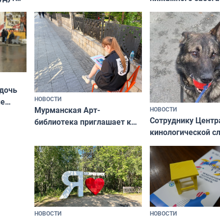
Олимпийскую ноч
а потому что
ты им интересен»
 дочь
НОВОСТИ
ые
Мурманская Арт-
НОВОСТИ
Север»
Сотруднику Центр
библиотека приглашает к
кинологической 
сотрудничеству художников
ищут новый дом
и фотографов
НОВОСТИ
НОВОСТИ