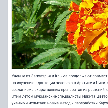
Ученые из Заполярья и Крыма продолжают совместн
по изучению адаптации человека в Арктике и Никит
созданием лекарственных препаратов из растений, 
Этим летом мурманские специалисты Никита Цветов
учеными испытали новые методы переработки барха