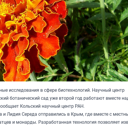
ые исследования в сфере биотехнологий. Научный центр
ский ботанический сад уже второй год работают вместе на
сообщает Кольский научный центр РАН.
 и Лидия Середа отправились в Крым, где вместе с местн
тцев и монарды. Разработанная технология позволяет из