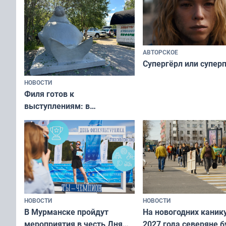
АВТОРСКОЕ
Супергёрл или супер
НОВОСТИ
Филя готов к
выступлениям: в
мурманском океанариуме
рассказали о состоянии
тюленей
НОВОСТИ
НОВОСТИ
В Мурманске пройдут
На новогодних каник
мероприятия в честь Дня
2027 года северяне б