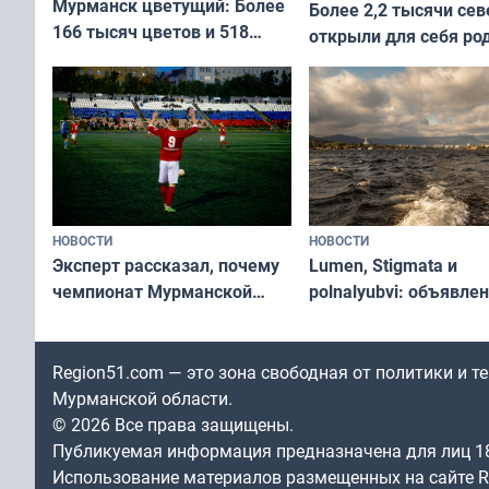
Мурманск цветущий: Более
Более 2,2 тысячи сев
166 тысяч цветов и 518
открыли для себя ро
вазонов
край в рамках проек
«Туризм для своих»
НОВОСТИ
НОВОСТИ
Эксперт рассказал, почему
Lumen, Stigmata и
чемпионат Мурманской
polnalyubvi: объявле
области по футболу остался
хедлайнеры фестива
незамеченным
«Имандра» в 2026 го
Region51.com — это зона свободная от политики и 
Мурманской области.
© 2026 Все права защищены.
Публикуемая информация предназначена для лиц 1
Использование материалов размещенных на сайте Re