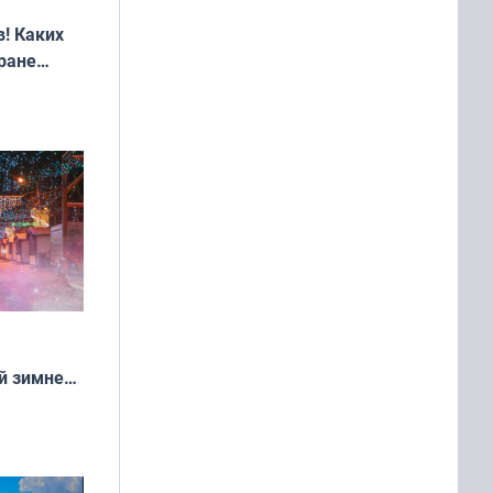
! Каких
ране
ть?
й зимней
манске