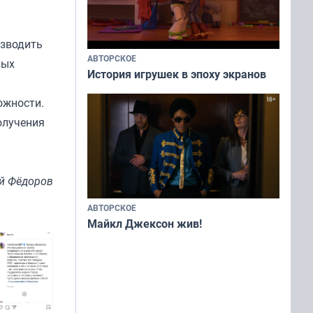
изводить
АВТОРСКОЕ
вых
История игрушек в эпоху экранов
ожности.
олучения
й Фёдоров
АВТОРСКОЕ
Майкл Джексон жив!