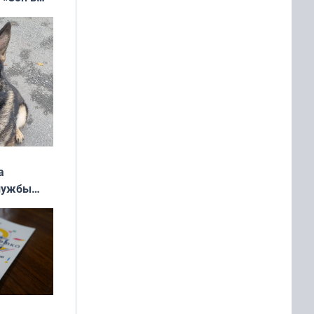
ь»
а
службы