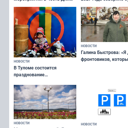
физкультурника
отдыхать 11 дней
НОВОСТИ
Галина Быстрова: «Я
фронтовиков, котор
НОВОСТИ
приехали осваивать 
В Туломе состоится
празднование
Международного дня
коренных народов мира
НОВОСТИ
НОВОСТИ