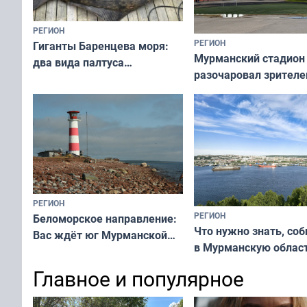
РЕГИОН
РЕГИОН
Гиганты Баренцева моря:
Мурманский стадион
два вида палтуса
разочаровал зрителе
и их рекордные трофеи
матчей региональног
чемпионата
РЕГИОН
РЕГИОН
Беломорское направление:
Что нужно знать, со
Вас ждёт юг Мурманской
в Мурманскую облас
области!
Главное и популярное