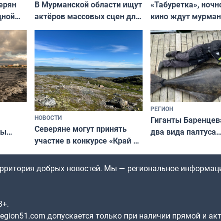
В Мурманской области ищут
ерян
«Табуретка», ночн
актёров массовых сцен для
дной
кино ждут мурман
съёмок в
та
выходные
короткометражном фильме
РЕГИОН
НОВОСТИ
Гиганты Баренцев
Северяне могут принять
два вида палтуса
ны
участие в конкурсе «Край у
и их рекордные т
ля
северной границы: фотогид
да
по Печенгскому округу»
территория добрых новостей. Мы — региональное информац
8+.
gion51.com допускается только при наличии прямой и ак