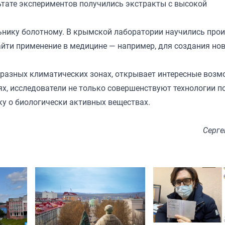
льтате экспериментов получились экстракты с высокой
ьнику болотному. В крымской лаборатории научились про
айти применение в медицине — например, для создания но
 разных климатических зонах, открывает интересные возм
х, исследователи не только совершенствуют технологии п
у о биологически активных веществах.
Серге