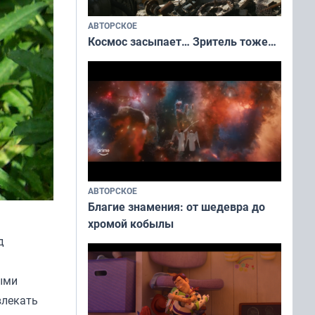
АВТОРСКОЕ
Космос засыпает… Зритель тоже…
АВТОРСКОЕ
Благие знамения: от шедевра до
хромой кобылы
д
ыми
влекать