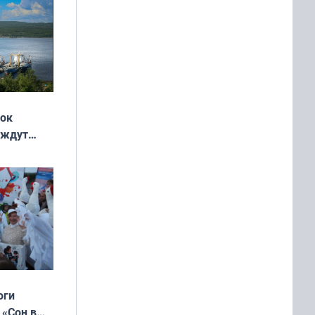
жок
 ждут
выходные
оги
 «Сон в