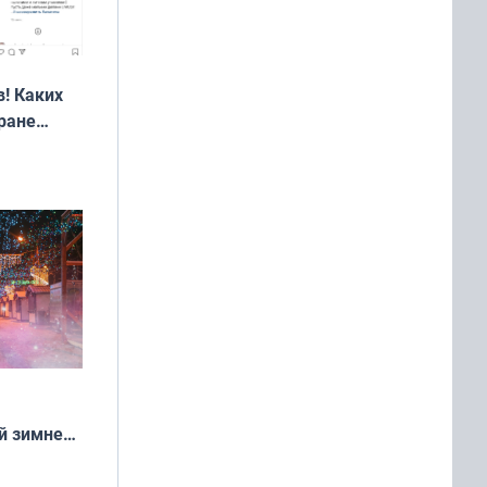
! Каких
ране
ть?
й зимней
манске