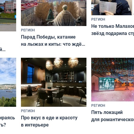
РЕГИОН
Не только Малахов
РЕГИОН
звёзд подарила ст
Парад Победы, катание
Мурманская облас
на лыжах и киты: что ждёт
й
гостей Мурманской области
о
на майские праздники
РЕГИОН
РЕГИОН
Пять локаций
бираясь
Про вкус в еде и красоту
для романтическо
ть?
в интерьере
фотосессии в Мур