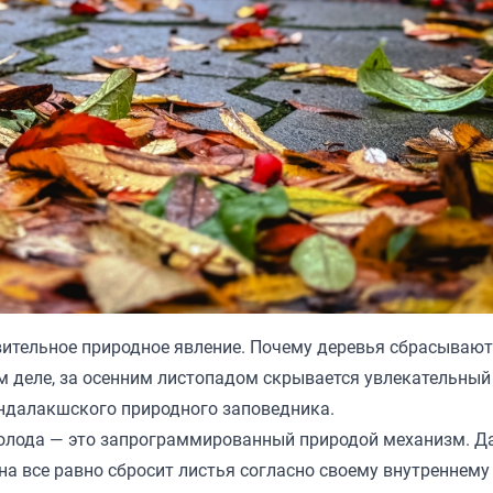
ивительное природное явление. Почему деревья сбрасывают
м деле, за осенним листопадом скрывается увлекательный
андалакшского природного заповедника.
 холода — это запрограммированный природой механизм. Д
на все равно сбросит листья согласно своему внутреннему