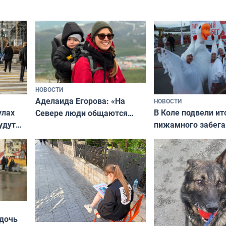
НОВОСТИ
Аделаида Егорова: «На
НОВОСТИ
В Коле подвели ит
улах
Севере люди общаются
пижамного забега
удут
не потому, что это выгодно,
Олимпийскую ноч
а потому что
ты им интересен»
 дочь