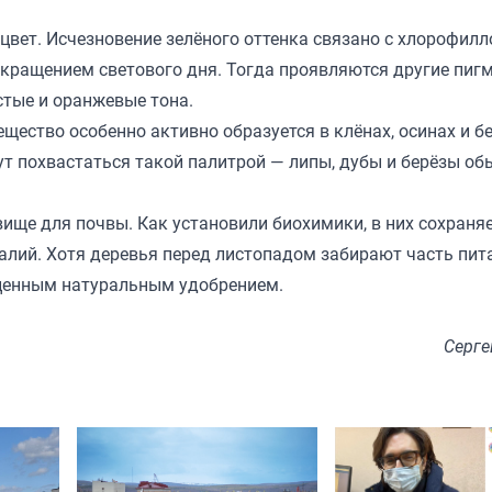
 цвет. Исчезновение зелёного оттенка связано с хлорофил
кращением светового дня. Тогда проявляются другие пиг
стые и оранжевые тона.
ещество особенно активно образуется в клёнах, осинах и б
гут похвастаться такой палитрой — липы, дубы и берёзы об
вище для почвы. Как установили биохимики, в них сохраня
алий. Хотя деревья перед листопадом забирают часть пит
 ценным натуральным удобрением.
Серге