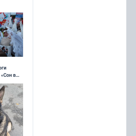
оги
 «Сон в
ь»