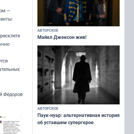
лом —
менты:
АВТОРСКОЕ
ересклете
Майкл Джексон жив!
ычно
ется
ательных
й Фёдоров
АВТОРСКОЕ
Паук-нуар: альтернативная история
об уставшем супергерое