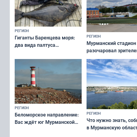
РЕГИОН
РЕГИОН
Гиганты Баренцева моря:
Мурманский стадион
два вида палтуса
разочаровал зрителе
и их рекордные трофеи
матчей региональног
чемпионата
РЕГИОН
РЕГИОН
Беломорское направление:
Что нужно знать, со
Вас ждёт юг Мурманской
в Мурманскую облас
области!