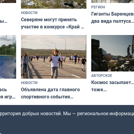
РЕГИОН
НОВОСТИ
Гиганты Баренцев
Северяне могут принять
два вида палтуса
ны
участие в конкурсе «Край у
и их рекордные т
ля
северной границы: фотогид
да
по Печенгскому округу»
АВТОРСКОЕ
Космос засыпает…
НОВОСТИ
ась
Объявлена дата главного
тоже…
ля игры
спортивного события
Заполярья: как зарождался
фестиваль «Гольфстрим»
территория добрых новостей. Мы — региональное информац