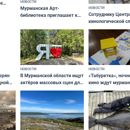
НОВОСТИ
ые
Мурманская Арт-
НОВОСТИ
Север»
Сотруднику Центр
библиотека приглашает к
кинологической 
сотрудничеству художников
ищут новый дом
и фотографов
НОВОСТИ
НОВОСТИ
В Мурманской области ищут
ерян
«Табуретка», ночн
актёров массовых сцен для
дной
кино ждут мурман
съёмок в
та
выходные
короткометражном фильме