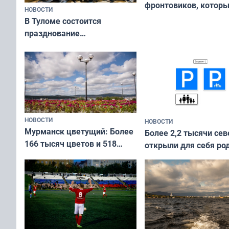
фронтовиков, котор
НОВОСТИ
приехали осваивать 
В Туломе состоится
празднование
Международного дня
коренных народов мира
НОВОСТИ
НОВОСТИ
Мурманск цветущий: Более
Более 2,2 тысячи сев
166 тысяч цветов и 518
открыли для себя ро
вазонов
край в рамках проек
«Туризм для своих»