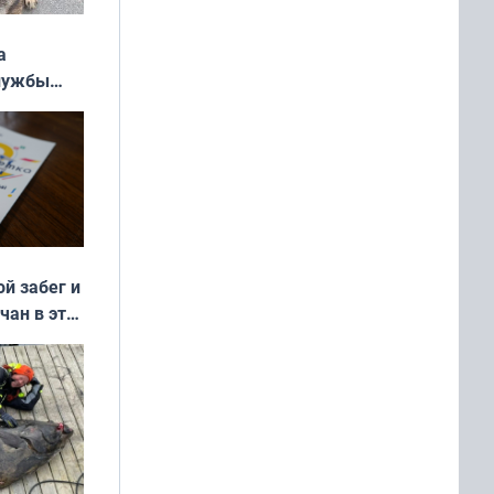
а
службы
ой забег и
чан в эти