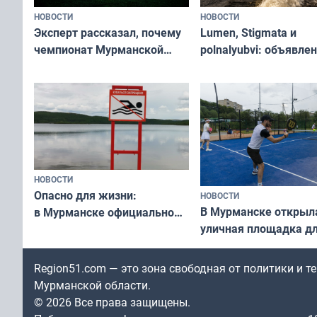
НОВОСТИ
НОВОСТИ
Эксперт рассказал, почему
Lumen, Stigmata и
чемпионат Мурманской
polnalyubvi: объявле
области по футболу остался
хедлайнеры фестива
незамеченным
«Имандра» в 2026 го
НОВОСТИ
Опасно для жизни:
НОВОСТИ
В Мурманске открыл
в Мурманске официально
уличная площадка д
запретили купаться
в падел
в городских водоёмах
Region51.com — это зона свободная от политики и 
Мурманской области.
© 2026 Все права защищены.