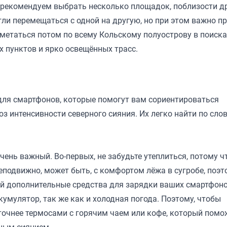
рекомендуем выбрать несколько площадок, поблизости д
гли перемещаться с одной на другую, но при этом важно п
 метаться потом по всему Кольскому полуострову в поиска
х пунктов и ярко освещённых трасс.
для смартфонов, которые помогут вам сориентироваться
оз интенсивности северного сияния. Их легко найти по сло
чень важный. Во-первых, не забудьте утеплиться, потому ч
 неподвижно, может быть, с комфортом лёжа в сугробе, поэ
бой дополнительные средства для зарядки ваших смартфоно
мулятор, так же как и холодная погода. Поэтому, чтобы
 точнее термосами с горячим чаем или кофе, который помо