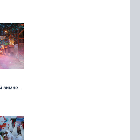
ть?
й зимней
манске