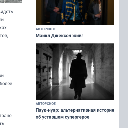
видеть
ей
ках
АВТОРСКОЕ
тов,
Майкл Джексон жив!
ой
 более
АВТОРСКОЕ
Паук-нуар: альтернативная история
тране.
об уставшем супергерое
ть