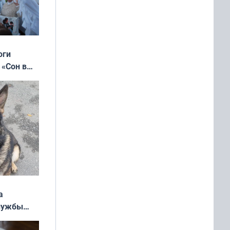
оги
 «Сон в
ь»
а
службы