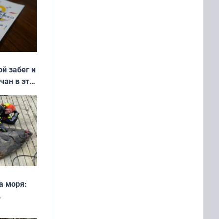
ой забег и
чан в эти
а моря:
рофеи