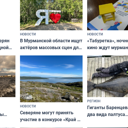
НОВОСТИ
НОВОСТИ
В Мурманской области ищут
ерян
«Табуретка», ночн
актёров массовых сцен для
дной
кино ждут мурман
съёмок в
та
выходные
короткометражном фильме
РЕГИОН
НОВОСТИ
Гиганты Баренцев
Северяне могут принять
два вида палтуса
ны
участие в конкурсе «Край у
и их рекордные т
ля
северной границы: фотогид
да