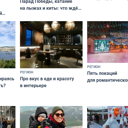
Парад Победы, катание
Мурманская облас
на лыжах и киты: что ждёт
й
гостей Мурманской области
о
на майские праздники
РЕГИОН
РЕГИОН
Пять локаций
бираясь
Про вкус в еде и красоту
для романтическо
ть?
в интерьере
фотосессии в Мур