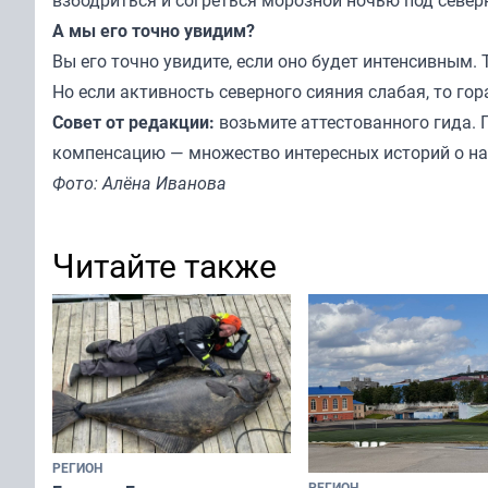
взбодриться и согреться морозной ночью под севе
А мы его точно увидим?
Вы его точно увидите, если оно будет интенсивным.
Но если активность северного сияния слабая, то го
Совет от редакции:
возьмите аттестованного гида. П
компенсацию — множество интересных историй о наш
Фото: Алёна Иванова
Читайте также
РЕГИОН
РЕГИОН