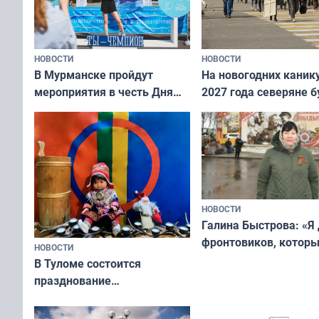
НОВОСТИ
НОВОСТИ
В Мурманске пройдут
На новогодних каник
мероприятия в честь Дня
2027 года северяне б
физкультурника
отдыхать 11 дней
НОВОСТИ
Галина Быстрова: «Я
фронтовиков, котор
НОВОСТИ
приехали осваивать 
В Туломе состоится
празднование
Международного дня
коренных народов мира