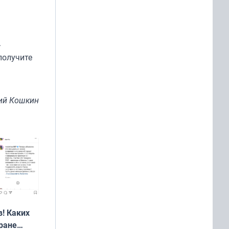
.
получите
ий Кошкин
! Каких
ране