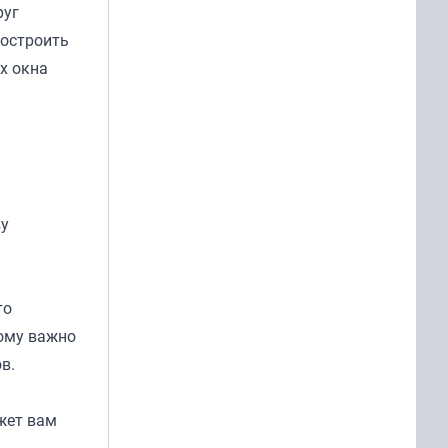
руг
ростроить
х окна
ву
то
тому важно
в.
жет вам