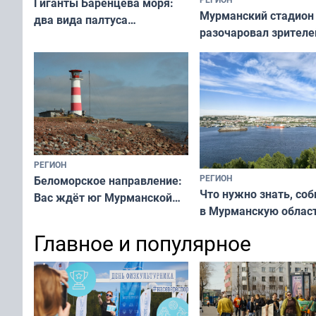
Гиганты Баренцева моря:
Мурманский стадион
два вида палтуса
разочаровал зрителе
и их рекордные трофеи
матчей региональног
чемпионата
РЕГИОН
РЕГИОН
Беломорское направление:
Что нужно знать, со
Вас ждёт юг Мурманской
в Мурманскую облас
области!
Главное и популярное