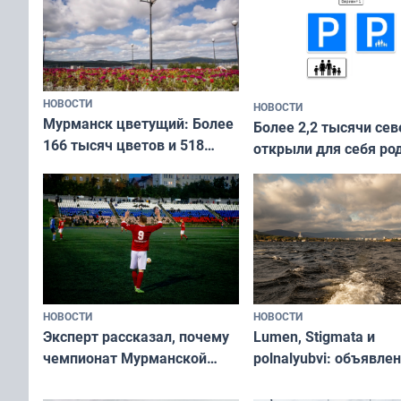
НОВОСТИ
НОВОСТИ
Мурманск цветущий: Более
Более 2,2 тысячи сев
166 тысяч цветов и 518
открыли для себя ро
вазонов
край в рамках проек
«Туризм для своих»
НОВОСТИ
НОВОСТИ
Эксперт рассказал, почему
Lumen, Stigmata и
чемпионат Мурманской
polnalyubvi: объявле
области по футболу остался
хедлайнеры фестива
незамеченным
«Имандра» в 2026 го