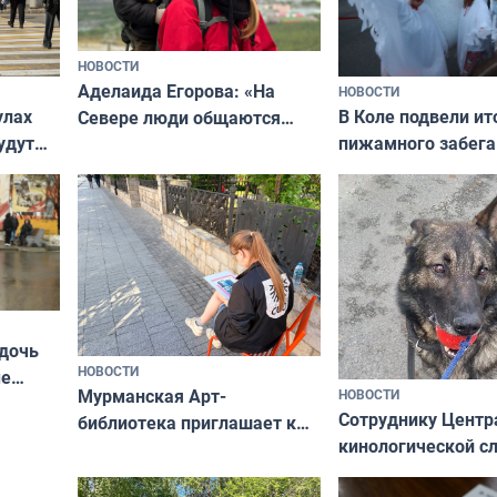
НОВОСТИ
Аделаида Егорова: «На
НОВОСТИ
В Коле подвели ит
улах
Севере люди общаются
пижамного забега
удут
не потому, что это выгодно,
Олимпийскую ноч
а потому что
ты им интересен»
 дочь
НОВОСТИ
ые
Мурманская Арт-
НОВОСТИ
Север»
Сотруднику Центр
библиотека приглашает к
кинологической 
сотрудничеству художников
ищут новый дом
и фотографов