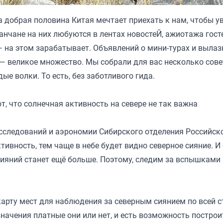
 добрая половина Китая мечтает приехать к нам, чтобы у
анчане на них любуются в лентах новостеЙ, ажиотажа гост
— на этом зарабатывает. Объявлений о мини-турах и вылаз
 — великое множество. Мы собрали для вас несколько сове
ые волки. То есть, без заботливого гида.
, что солнечная активность на севере не так важна
исследований и аэрономии Сибирского отделения Российск
тивность, тем чаще в небе будет видно северное сияние. И
 сияний станет ещё больше. Поэтому, следим за вспышками
 карту мест для наблюдения за северным сиянием по всей с
начения платные они или нет, и есть возможность построи