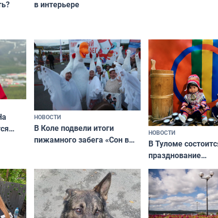
ть?
в интерьере
фотосессии в Мур
На
НОВОСТИ
В Коле подвели итоги
ся
НОВОСТИ
пижамного забега «Сон в
годно,
В Туломе состоитс
Олимпийскую ночь»
празднование
Международного 
коренных народов