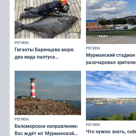
РЕГИОН
РЕГИОН
Гиганты Баренцева моря:
Мурманский стадион
два вида палтуса
разочаровал зрителе
и их рекордные трофеи
матчей региональног
чемпионата
РЕГИОН
РЕГИОН
Беломорское направление:
Что нужно знать, со
Вас ждёт юг Мурманской