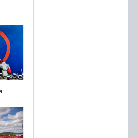
манске
я
дня
 мира