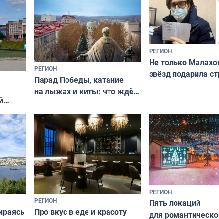
РЕГИОН
Не только Малахов
РЕГИОН
звёзд подарила ст
Парад Победы, катание
Мурманская облас
на лыжах и киты: что ждёт
й
гостей Мурманской области
о
на майские праздники
РЕГИОН
РЕГИОН
Пять локаций
бираясь
Про вкус в еде и красоту
для романтическо