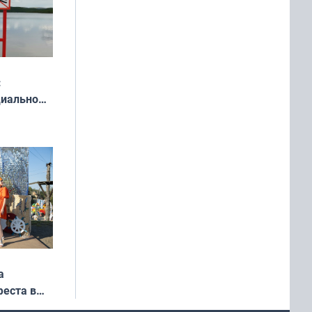
:
циально
ся
мах
а
еста в