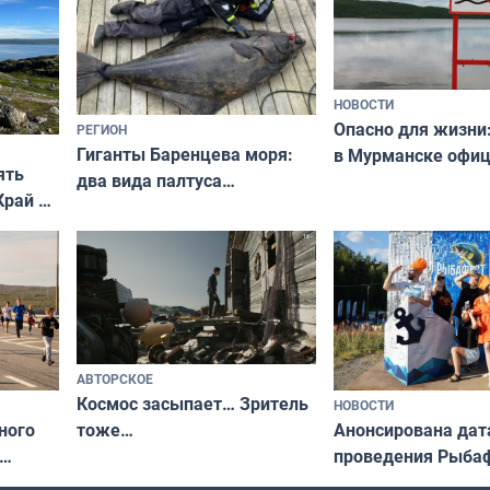
НОВОСТИ
Опасно для жизни
РЕГИОН
Гиганты Баренцева моря:
в Мурманске офи
ять
два вида палтуса
запретили купать
Край у
и их рекордные трофеи
в городских водоё
отогид
гу»
АВТОРСКОЕ
Космос засыпает… Зритель
НОВОСТИ
ного
Анонсирована дат
тоже…
проведения Рыбаф
ждался
2026 году