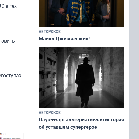
С в тех
м
АВТОРСКОЕ
Майкл Джексон жив!
товить
егоступах
АВТОРСКОЕ
Паук-нуар: альтернативная история
об уставшем супергерое