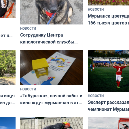
НОВОСТИ
Мурманск цветущи
166 тысяч цветов 
НОВОСТИ
вазонов
Сотруднику Центра
ет к
кинологической службы
ожников
ищут новый дом
НОВОСТИ
ти ищут
«Табуретка», ночной забег и
НОВОСТИ
Эксперт рассказал
ен для
кино ждут мурманчан в эти
чемпионат Мурма
выходные
области по футбол
фильме
незамеченным