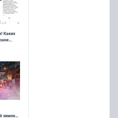
! Каких
ране
ть?
й зимней