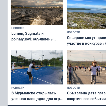
НОВОСТИ
НОВОСТИ
Lumen, Stigmata и
Северяне могут прин
polnalyubvi: объявлены
участие в конкурсе «
хедлайнеры фестиваля
северной границы: ф
«Имандра» в 2026 года
по Печенгскому окру
НОВОСТИ
НОВОСТИ
В Мурманске открылась
Объявлена дата глав
уличная площадка для игры
спортивного события
в падел
Заполярья: как заро