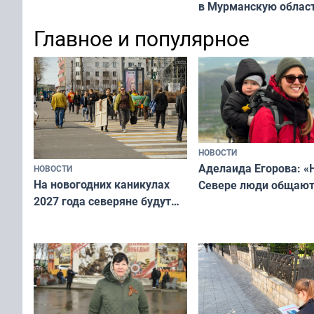
в Мурманскую облас
области!
Главное и популярное
НОВОСТИ
Аделаида Егорова: «
НОВОСТИ
На новогодних каникулах
Севере люди общают
2027 года северяне будут
не потому, что это вы
отдыхать 11 дней
а потому что
ты им интересен»