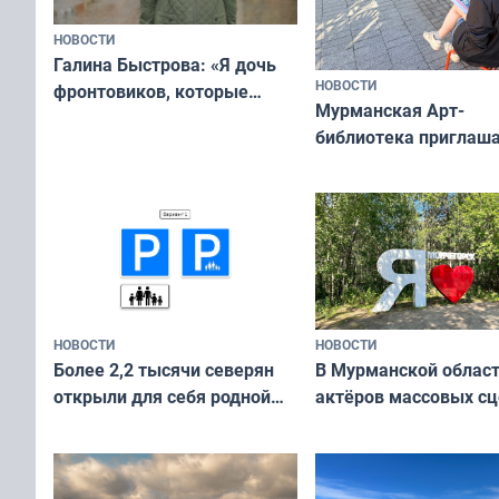
НОВОСТИ
Галина Быстрова: «Я дочь
НОВОСТИ
фронтовиков, которые
Мурманская Арт-
приехали осваивать Север»
библиотека приглаша
сотрудничеству худ
и фотографов
НОВОСТИ
НОВОСТИ
В Мурманской облас
Более 2,2 тысячи северян
актёров массовых сц
открыли для себя родной
съёмок в
край в рамках проекта
короткометражном 
«Туризм для своих»