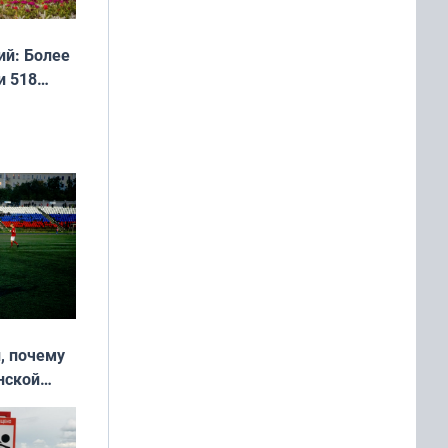
й: Более
и 518
, почему
нской
у остался