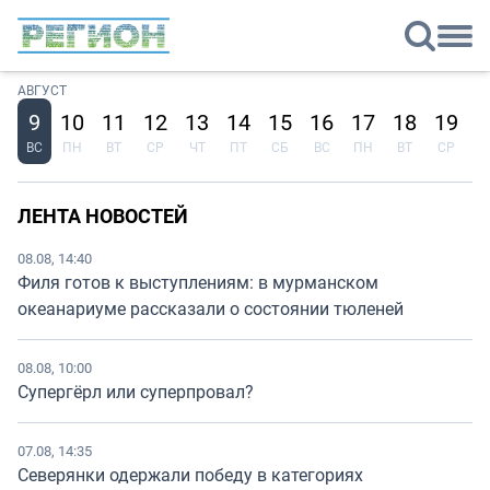
АВГУСТ
9
10
11
12
13
14
15
16
17
18
19
2
ВС
ПН
ВТ
СР
ЧТ
ПТ
СБ
ВС
ПН
ВТ
СР
Ч
ЛЕНТА НОВОСТЕЙ
08.08, 14:40
Филя готов к выступлениям: в мурманском
океанариуме рассказали о состоянии тюленей
08.08, 10:00
Супергёрл или суперпровал?
07.08, 14:35
Северянки одержали победу в категориях