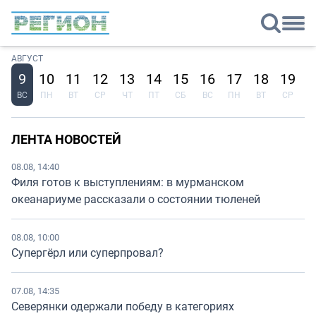
АВГУСТ
9
10
11
12
13
14
15
16
17
18
19
2
ВС
ПН
ВТ
СР
ЧТ
ПТ
СБ
ВС
ПН
ВТ
СР
Ч
ЛЕНТА НОВОСТЕЙ
08.08, 14:40
Филя готов к выступлениям: в мурманском
океанариуме рассказали о состоянии тюленей
08.08, 10:00
Супергёрл или суперпровал?
07.08, 14:35
Северянки одержали победу в категориях