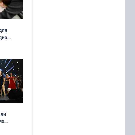
для
дно
ок —
ять
 и без
али
ях
онкурса