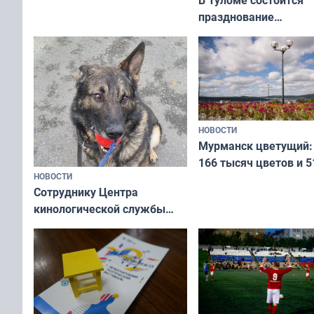
В Туломе состоится
Олимпийскую ночь»
празднование
Международного дн
коренных народов м
НОВОСТИ
Мурманск цветущий:
166 тысяч цветов и 5
НОВОСТИ
вазонов
Сотруднику Центра
кинологической службы
ищут новый дом