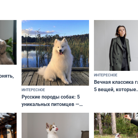
ИНТЕРЕСНОЕ
онять,
Вечная классика г
5 вещей, которые
ИНТЕРЕСНОЕ
верьте
Русские породы собак: 5
не выходят из мо
уникальных питомцев —
выглядеть стильн
национальные сокровища
и актуально в люб
с удивительной историей
и характером