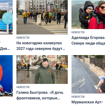
«Мисс и Миссис В
нии
Русь»
НОВОСТИ
Аделаида Егорова
НОВОСТИ
т
На новогодних каникулах
Севере люди общ
 Дня
2027 года северяне будут
не потому, что это
отдыхать 11 дней
а потому что
ты им интересен»
НОВОСТИ
Галина Быстрова: «Я дочь
НОВОСТИ
фронтовиков, которые
Мурманская Арт-
приехали осваивать Север»