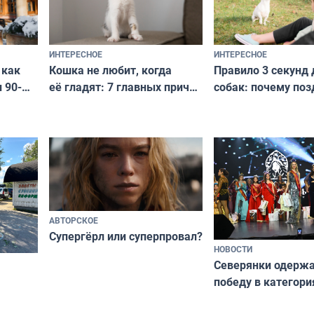
ИНТЕРЕСНОЕ
ИНТЕРЕСНОЕ
Кошка не любит, когда
Правило 3 секунд 
 как
её гладят: 7 главных причин
собак: почему поз
 90-
и как исправить — как найти
ругать за проступ
подход даже к самому
научитесь объясн
о без
независимому питомцу
питомцу всё сразу
криков
АВТОРСКОЕ
Супергёрл или суперпровал?
НОВОСТИ
Северянки одерж
победу в категори
всероссийского к
риуме