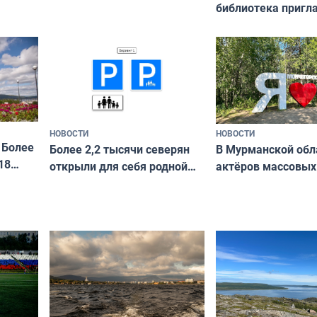
библиотека пригл
сотрудничеству х
я
и фотографов
ира
НОВОСТИ
НОВОСТИ
 Более
В Мурманской обл
Более 2,2 тысячи северян
18
актёров массовых
открыли для себя родной
съёмок в
край в рамках проекта
короткометражно
«Туризм для своих»