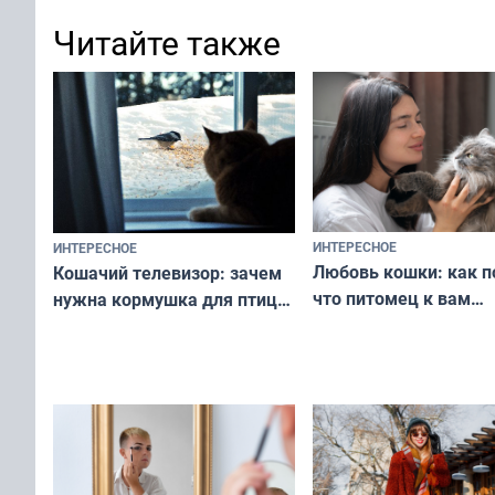
Читайте также
ИНТЕРЕСНОЕ
ИНТЕРЕСНОЕ
Любовь кошки: как п
Кошачий телевизор: зачем
что питомец к вам
нужна кормушка для птиц
не равнодушен — про
за окном — простое
вашу с ним связь
решение от скуки и стресса
у питомца