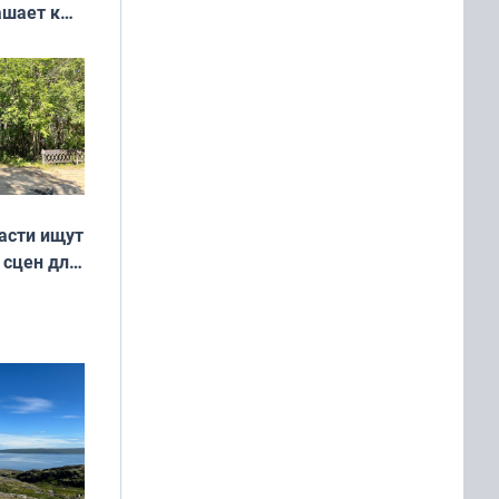
ашает к
удожников
асти ищут
 сцен для
м фильме