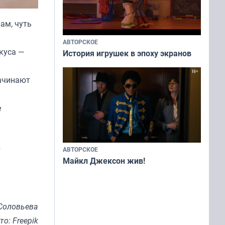
вам, чуть
АВТОРСКОЕ
куса —
История игрушек в эпоху экранов
начинают
е
т
АВТОРСКОЕ
Майкл Джексон жив!
Соловьева
то: Freepik