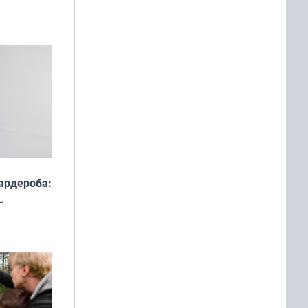
ардероба:
ды — как
о
ой сезон