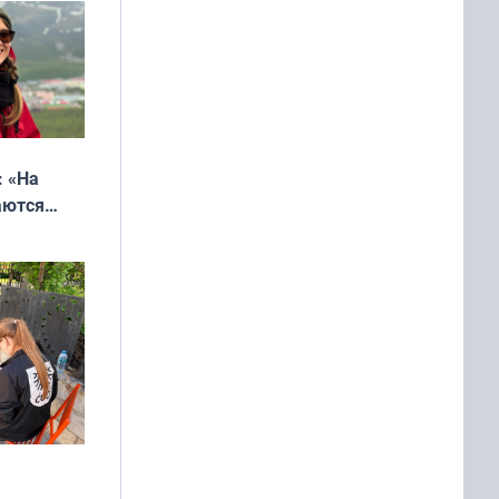
еликая
: «На
аются
 выгодно,