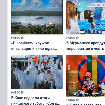
подростков от ВПЧ
рассказали о состоя
тюленей
НОВОСТИ
НОВОСТИ
«РыбаФест», кружок
В Мурманске пройду
вязальщиц и кино ждут
мероприятия в честь
мурманчан в эти выходные
физкультурника
НОВОСТИ
В Коле подвели итоги
НОВОСТИ
пижамного забега «Сон в