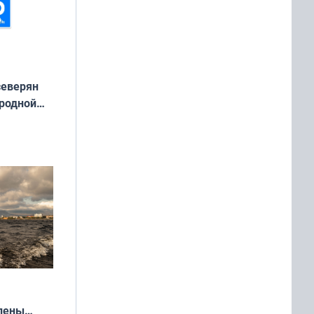
северян
 родной
екта
»
влены