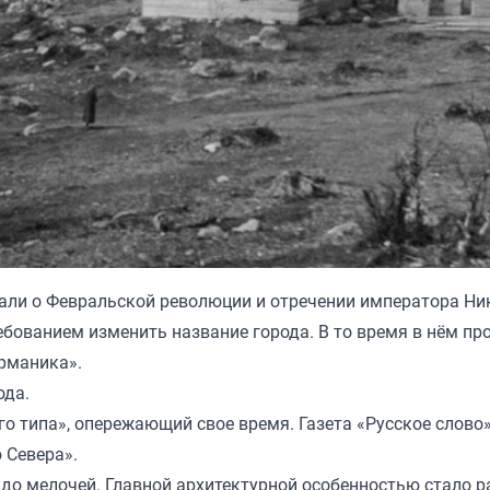
нали о Февральской революции и отречении императора Ни
требованием изменить название города. В то время в нём п
рманика».
ода.
о типа», опережающий свое время. Газета «Русское слово
 Севера».
о мелочей. Главной архитектурной особенностью стало р