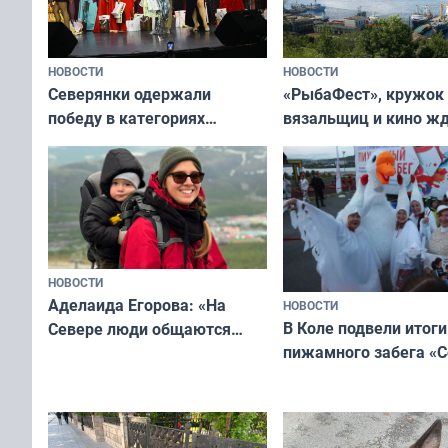
НОВОСТИ
НОВОСТИ
«РыбаФест», кружок
Северянки одержали
вязальщиц и кино ж
победу в категориях
мурманчан в эти вы
всероссийского конкурса
«Мисс и Миссис Великая
Русь»
НОВОСТИ
Аделаида Егорова: «На
НОВОСТИ
В Коле подвели итоги
Севере люди общаются
пижамного забега «С
не потому, что это выгодно,
Олимпийскую ночь»
а потому что
ты им интересен»