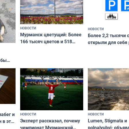
НОВОСТИ
НОВОСТИ
Мурманск цветущий: Более
Более 2,2 тысячи 
166 тысяч цветов и 518
открыли для себя
вазонов
край в рамках про
«Туризм для своих
жбы
забег и
НОВОСТИ
НОВОСТИ
Эксперт рассказал, почему
Lumen, Stigmata и
 в эти
чемпионат Мурманской
polnalyubvi: объя