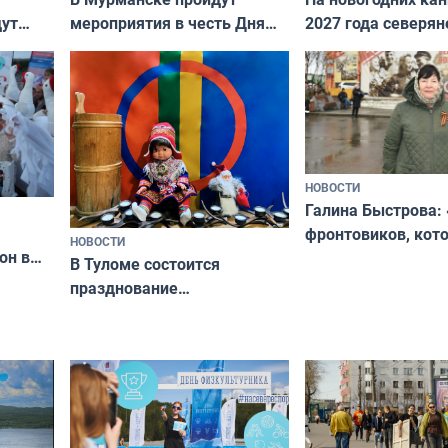
дут
мероприятия в честь Дня
2027 года северян
ходные
физкультурника
отдыхать 11 дней
НОВОСТИ
Галина Быстрова: 
фронтовиков, кот
НОВОСТИ
он в
приехали осваива
В Туломе состоится
празднование
Международного дня
коренных народов мира