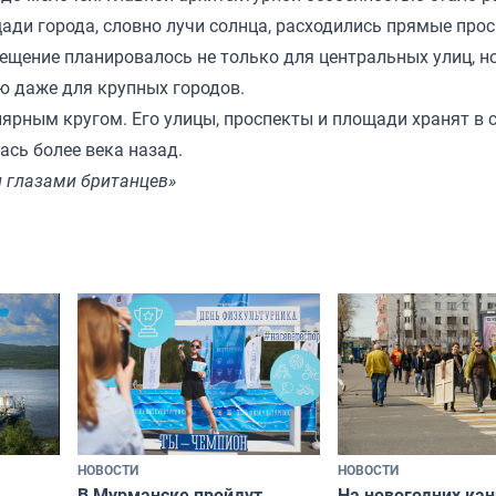
ади города, словно лучи солнца, расходились прямые про
ещение планировалось не только для центральных улиц, но
ю даже для крупных городов.
рным кругом. Его улицы, проспекты и площади хранят в 
ась более века назад.
и глазами британцев»
НОВОСТИ
НОВОСТИ
В Мурманске пройдут
На новогодних ка