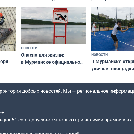
области по футболу остался
хедлайнеры фест
незамеченным
«Имандра» в 2026 
НОВОСТИ
Опасно для жизни:
НОВОСТИ
оря:
В Мурманске отк
в Мурманске официально
уличная площадка
запретили купаться
еи
в падел
в городских водоёмах
территория добрых новостей. Мы — региональное информац
8+.
gion51.com допускается только при наличии прямой и ак
нием авторов и недовольных людей.