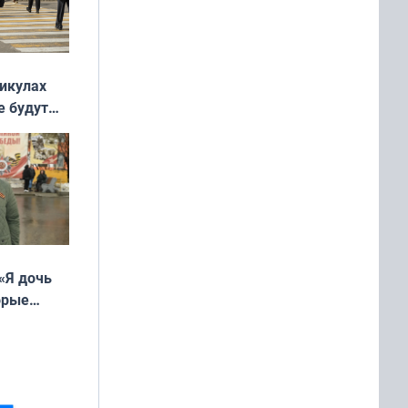
никулах
е будут
«Я дочь
орые
ть Север»