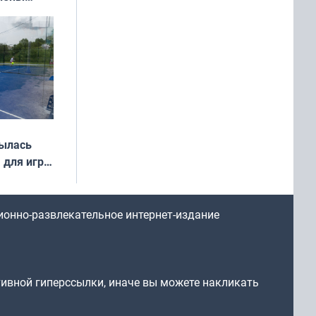
иваля
года
рылась
 для игры
ионно-развлекательное интернет-издание
тивной гиперссылки, иначе вы можете накликать