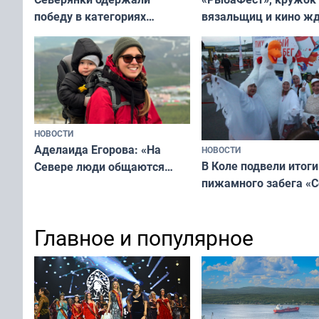
вязальщиц и кино ж
победу в категориях
мурманчан в эти вы
всероссийского конкурса
«Мисс и Миссис Великая
Русь»
НОВОСТИ
Аделаида Егорова: «На
НОВОСТИ
В Коле подвели итоги
Севере люди общаются
пижамного забега «С
не потому, что это выгодно,
Олимпийскую ночь»
а потому что
ты им интересен»
Главное и популярное