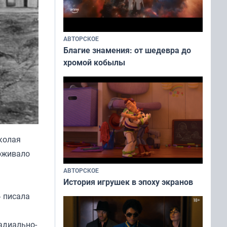
АВТОРСКОЕ
Благие знамения: от шедевра до
хромой кобылы
колая
роживало
АВТОРСКОЕ
История игрушек в эпоху экранов
» писала
адиально-