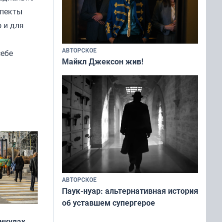
спекты
 и для
АВТОРСКОЕ
себе
Майкл Джексон жив!
АВТОРСКОЕ
Паук-нуар: альтернативная история
об уставшем супергерое
никулах