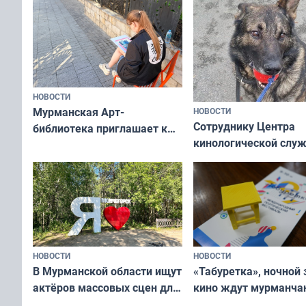
НОВОСТИ
Мурманская Арт-
НОВОСТИ
Сотруднику Центра
библиотека приглашает к
кинологической слу
сотрудничеству художников
ищут новый дом
и фотографов
НОВОСТИ
НОВОСТИ
В Мурманской области ищут
«Табуретка», ночной 
актёров массовых сцен для
кино ждут мурманчан
съёмок в
выходные