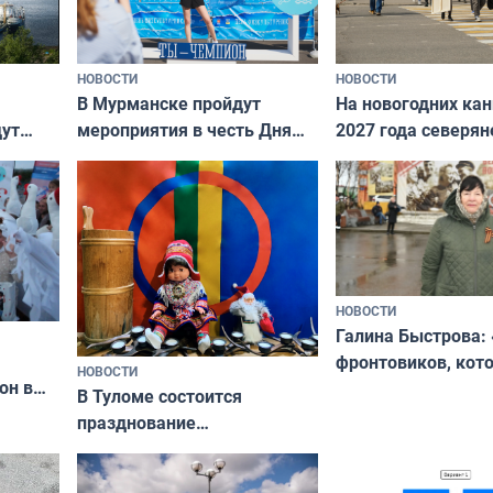
НОВОСТИ
НОВОСТИ
В Мурманске пройдут
На новогодних ка
дут
мероприятия в честь Дня
2027 года северян
ходные
физкультурника
отдыхать 11 дней
НОВОСТИ
Галина Быстрова: 
фронтовиков, кот
НОВОСТИ
он в
приехали осваива
В Туломе состоится
празднование
Международного дня
коренных народов мира