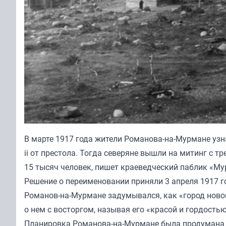
В марте 1917 года жители Романова-на-Мурмане уз
ii от престола. Тогда северяне вышли на митинг с 
15 тысяч человек, пишет краеведческий паблик «Му
Решение о переименовании приняли 3 апреля 1917 г
Романов-на-Мурмане задумывался, как «город новог
о нем с восторгом, называя его «красой и гордостью
Планировка Романова-на-Мурмане была продумана д