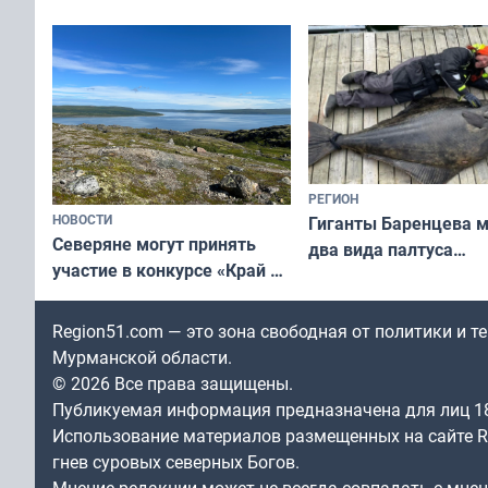
короткометражном фильме
РЕГИОН
НОВОСТИ
Гиганты Баренцева м
Северяне могут принять
два вида палтуса
участие в конкурсе «Край у
и их рекордные троф
северной границы: фотогид
по Печенгскому округу»
Region51.com — это зона свободная от политики и 
Мурманской области.
© 2026 Все права защищены.
Публикуемая информация предназначена для лиц 1
Использование материалов размещенных на сайте Re
гнев суровых северных Богов.
Мнение редакции может не всегда совпадать с мне