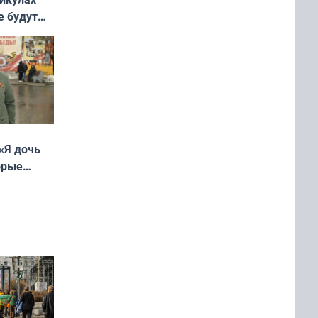
е будут
«Я дочь
орые
ть Север»