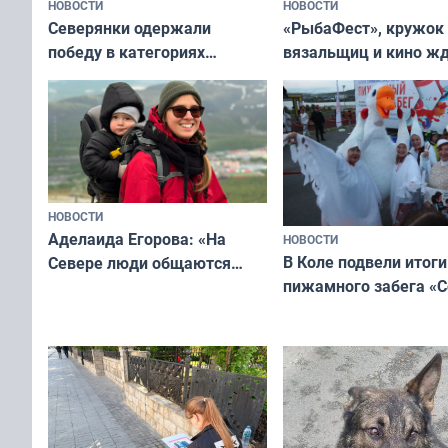
НОВОСТИ
НОВОСТИ
«РыбаФест», кружок
Северянки одержали
вязальщиц и кино ж
победу в категориях
мурманчан в эти вы
всероссийского конкурса
«Мисс и Миссис Великая
Русь»
НОВОСТИ
Аделаида Егорова: «На
НОВОСТИ
В Коле подвели итоги
Севере люди общаются
пижамного забега «С
не потому, что это выгодно,
Олимпийскую ночь»
а потому что
ты им интересен»