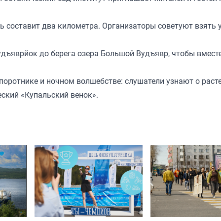
сть составит два километра. Организаторы советуют взять
Вудъяврйок до берега озера Большой Вудъявр, чтобы вмест
поротнике и ночном волшебстве: слушатели узнают о расте
еский «Купальский венок».