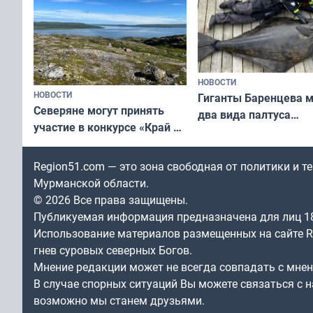
НОВОСТИ
НОВОСТИ
Гиганты Баренцева м
Северяне могут принять
два вида палтуса
участие в конкурсе «Край у
и их рекордные троф
северной границы: фотогид
по Печенгскому округу»
Region51.com — это зона свободная от политики и 
Мурманской области.
© 2026 Все права защищены.
Публикуемая информация предназначена для лиц 1
Использование материалов размещенных на сайте Re
гнев суровых северных Богов.
Мнение редакции может не всегда совпадать с мне
В случае спорных ситуаций Вы можете связаться с н
возможно мы станем друзьями.