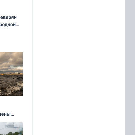
северян
 родной
екта
»
влены
иваля
года