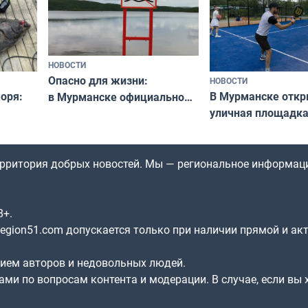
НОВОСТИ
Опасно для жизни:
НОВОСТИ
оря:
В Мурманске отк
в Мурманске официально
уличная площадка
запретили купаться
еи
в падел
в городских водоёмах
территория добрых новостей. Мы — региональное информац
8+.
gion51.com допускается только при наличии прямой и ак
нием авторов и недовольных людей.
ами по вопросам контента и модерации. В случае, если вы