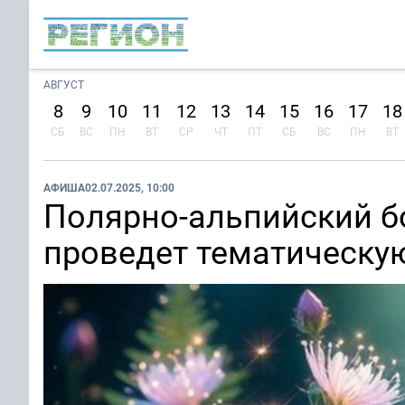
АВГУСТ
8
9
10
11
12
13
14
15
16
17
18
СБ
ВС
ПН
ВТ
СР
ЧТ
ПТ
СБ
ВС
ПН
ВТ
АФИША
02.07.2025, 10:00
Полярно-альпийский б
проведет тематическу