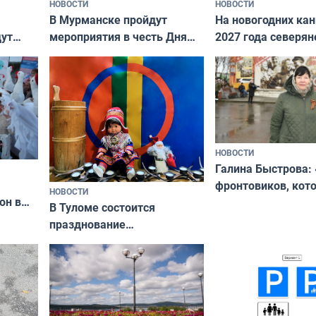
НОВОСТИ
НОВОСТИ
В Мурманске пройдут
На новогодних ка
дут
мероприятия в честь Дня
2027 года северян
ходные
физкультурника
отдыхать 11 дней
НОВОСТИ
Галина Быстрова: 
фронтовиков, кот
НОВОСТИ
он в
приехали осваива
В Туломе состоится
празднование
Международного дня
коренных народов мира