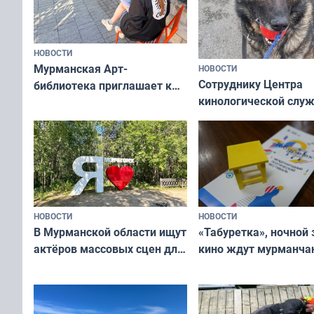
НОВОСТИ
Мурманская Арт-
НОВОСТИ
Сотруднику Центра
библиотека приглашает к
кинологической слу
сотрудничеству художников
ищут новый дом
и фотографов
НОВОСТИ
НОВОСТИ
В Мурманской области ищут
«Табуретка», ночной 
актёров массовых сцен для
кино ждут мурманчан
съёмок в
выходные
короткометражном фильме