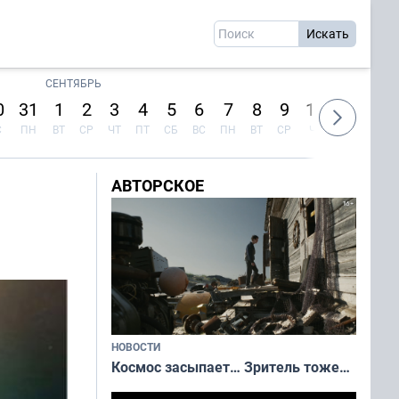
СЕНТЯБРЬ
0
31
1
2
3
4
5
6
7
8
9
10
11
12
С
ПН
ВТ
СР
ЧТ
ПТ
СБ
ВС
ПН
ВТ
СР
ЧТ
ПТ
СБ
АВТОРСКОЕ
НОВОСТИ
Космос засыпает… Зритель тоже…