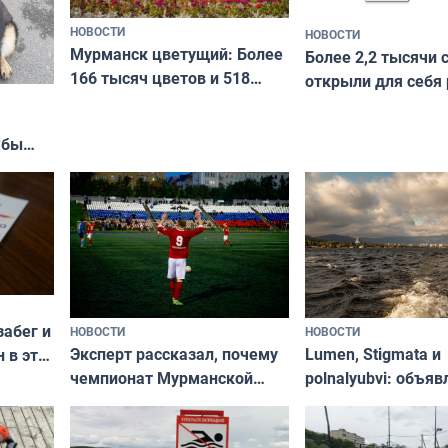
НОВОСТИ
НОВОСТИ
Мурманск цветущий: Более
Более 2,2 тысячи 
166 тысяч цветов и 518
открыли для себя
вазонов
край в рамках про
«Туризм для своих
жбы
забег и
НОВОСТИ
НОВОСТИ
Эксперт рассказал, почему
Lumen, Stigmata и
 в эти
чемпионат Мурманской
polnalyubvi: объя
области по футболу остался
хедлайнеры фест
незамеченным
«Имандра» в 2026 