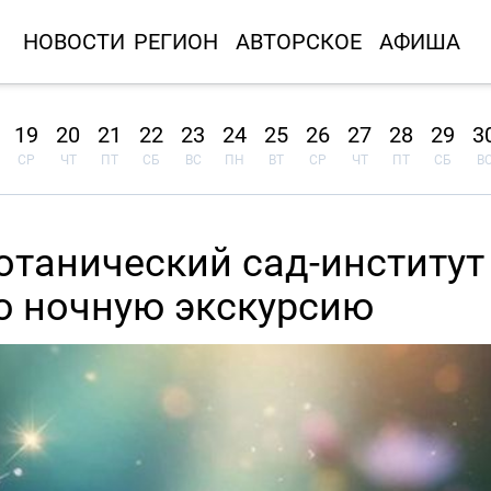
НОВОСТИ
РЕГИОН
АВТОРСКОЕ
АФИША
19
20
21
22
23
24
25
26
27
28
29
3
СР
ЧТ
ПТ
СБ
ВС
ПН
ВТ
СР
ЧТ
ПТ
СБ
В
отанический сад-институт
ю ночную экскурсию