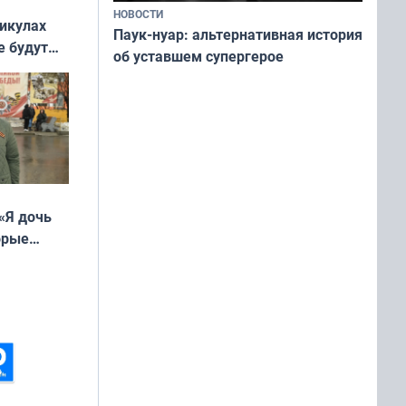
НОВОСТИ
никулах
Паук-нуар: альтернативная история
е будут
об уставшем супергерое
«Я дочь
орые
ть Север»