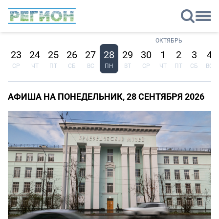
ОКТЯБРЬ
2
23
24
25
26
27
28
29
30
1
2
3
4
Т
СР
ЧТ
ПТ
СБ
ВС
ПН
ВТ
СР
ЧТ
ПТ
СБ
ВС
АФИША НА ПОНЕДЕЛЬНИК, 28 СЕНТЯБРЯ 2026