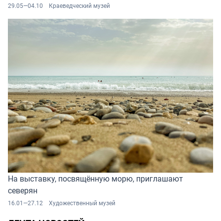
29.05—04.10
Краеведческий музей
На выставку, посвящённую морю, приглашают
северян
16.01—27.12
Художественный музей