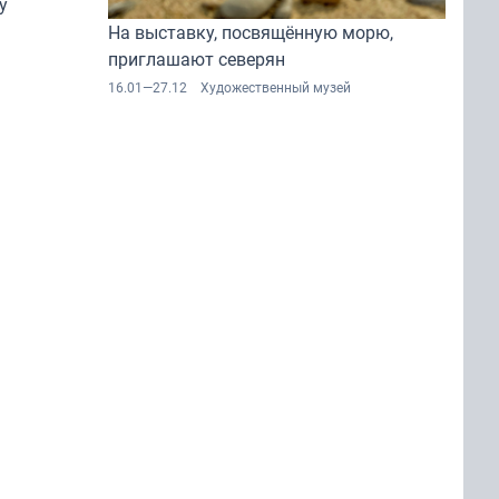
у
На выставку, посвящённую морю,
времён»
приглашают северян
16.01—27.12
Художественный музей