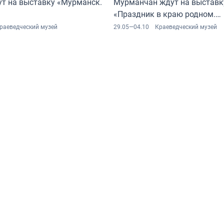
ут на выставку «Мурманск.
Мурманчан ждут на выставк
«Праздник в краю родном.
На перекрёстке традиций и 
раеведческий музей
29.05—04.10
Краеведческий музей