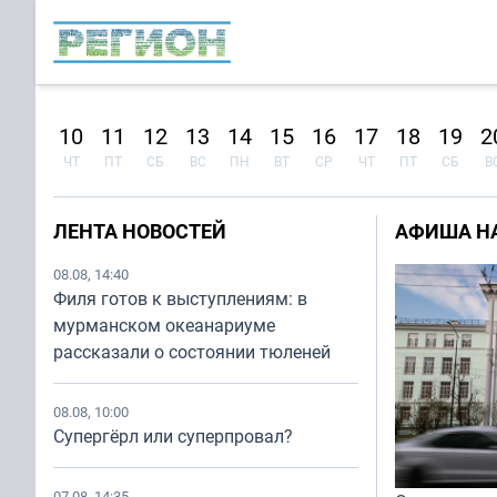
8
9
10
11
12
13
14
15
16
17
18
19
2
Т
СР
ЧТ
ПТ
СБ
ВС
ПН
ВТ
СР
ЧТ
ПТ
СБ
В
ЛЕНТА НОВОСТЕЙ
АФИША НА 
08.08, 14:40
Филя готов к выступлениям: в
мурманском океанариуме
рассказали о состоянии тюленей
08.08, 10:00
Супергёрл или суперпровал?
07.08, 14:35