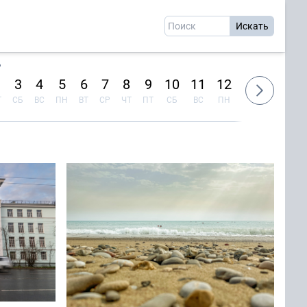
Ь
3
4
5
6
7
8
9
10
11
12
13
14
1
Т
СБ
ВС
ПН
ВТ
СР
ЧТ
ПТ
СБ
ВС
ПН
ВТ
СР
Ч