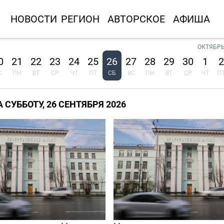
НОВОСТИ
РЕГИОН
АВТОРСКОЕ
АФИША
ОКТЯБР
0
21
22
23
24
25
26
27
28
29
30
1
2
С
ПН
ВТ
СР
ЧТ
ПТ
СБ
ВС
ПН
ВТ
СР
ЧТ
П
СУББОТУ, 26 СЕНТЯБРЯ 2026