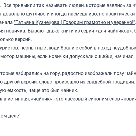
. Все привыкли так называть людей, которые взялись за ч
ит довольно шутливо и иногда насмешливо, но практическ
канала
"Татьяна Кузнецова | Говорим грамотно и уверенно!"
.
я новичка. Бывают даже книги из серии «для чайников». 
колько версий.
туристов: неопытные люди брали с собой в поход неудобны
: мотор машины, если новички допускали ошибки, начинал
оторые взбирались на гору, радостно изображали позу чай
По другой версии, слово произошло из свадебной традиции.
ую емкость, чаще это был чайник.
ла истинная, «чайник» - это ласковый синоним слов «нови
ом деле".