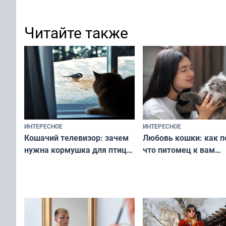
Читайте также
ИНТЕРЕСНОЕ
ИНТЕРЕСНОЕ
Любовь кошки: как п
Кошачий телевизор: зачем
что питомец к вам
нужна кормушка для птиц
не равнодушен — про
за окном — простое
вашу с ним связь
решение от скуки и стресса
у питомца