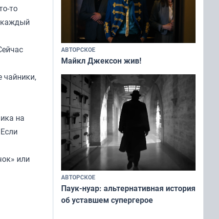
то-то
и каждый
Сейчас
АВТОРСКОЕ
Майкл Джексон жив!
е чайники,
ника на
 Если
чок» или
АВТОРСКОЕ
Паук-нуар: альтернативная история
об уставшем супергерое