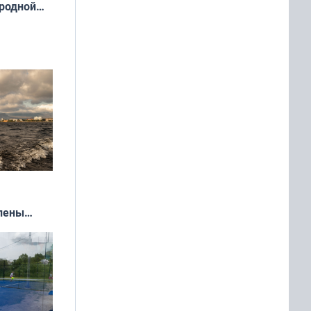
 родной
екта
»
влены
иваля
года