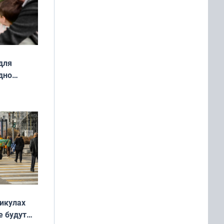
для
дно
ок —
ять
 и без
никулах
е будут