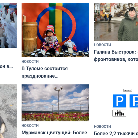
ходные
физкультурника
отдыхать 11 дней
НОВОСТИ
Галина Быстрова: 
фронтовиков, кот
НОВОСТИ
он в
приехали осваива
В Туломе состоится
празднование
Международного дня
коренных народов мира
НОВОСТИ
НОВОСТИ
Мурманск цветущий: Более
Более 2,2 тысячи 