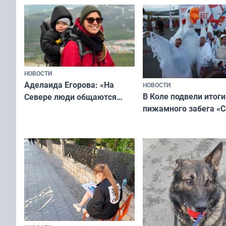
мурманчан в эти вы
всероссийского конкурса
«Мисс и Миссис Великая
Русь»
НОВОСТИ
Аделаида Егорова: «На
НОВОСТИ
В Коле подвели итоги
Севере люди общаются
пижамного забега «С
не потому, что это выгодно,
Олимпийскую ночь»
а потому что
ты им интересен»