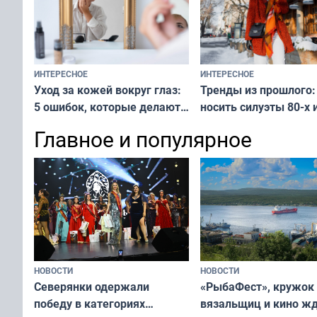
ИНТЕРЕСНОЕ
ИНТЕРЕСНОЕ
Тренды из прошлого:
Уход за кожей вокруг глаз:
носить силуэты 80-х и
5 ошибок, которые делают
х — как выглядеть
все — как исправить
Главное и популярное
современно и стильн
и вернуть свежий взгляд
переплат
без дорогих средств
НОВОСТИ
НОВОСТИ
«РыбаФест», кружок
Северянки одержали
вязальщиц и кино ж
победу в категориях