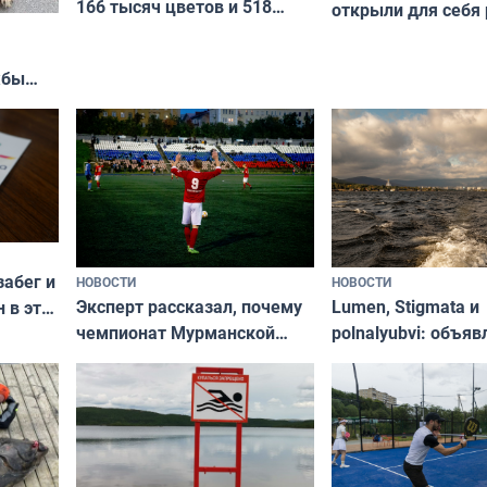
166 тысяч цветов и 518
открыли для себя
вазонов
край в рамках про
«Туризм для своих
жбы
забег и
НОВОСТИ
НОВОСТИ
Эксперт рассказал, почему
Lumen, Stigmata и
 в эти
чемпионат Мурманской
polnalyubvi: объя
области по футболу остался
хедлайнеры фест
незамеченным
«Имандра» в 2026 