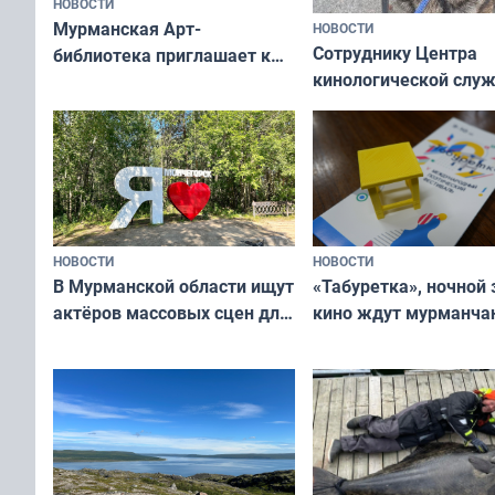
НОВОСТИ
Мурманская Арт-
НОВОСТИ
Сотруднику Центра
библиотека приглашает к
кинологической слу
сотрудничеству художников
ищут новый дом
и фотографов
НОВОСТИ
НОВОСТИ
В Мурманской области ищут
«Табуретка», ночной 
актёров массовых сцен для
кино ждут мурманчан
съёмок в
выходные
короткометражном фильме