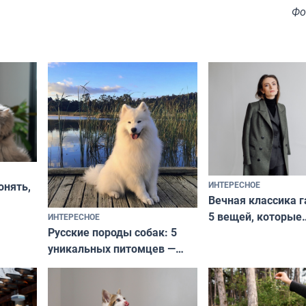
Фо
ИНТЕРЕСНОЕ
онять,
Вечная классика г
5 вещей, которые
ИНТЕРЕСНОЕ
верьте
Русские породы собак: 5
не выходят из мо
уникальных питомцев —
выглядеть стильн
национальные сокровища
и актуально в люб
с удивительной историей
и характером