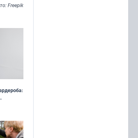
то: Freepik
ардероба:
ды — как
о
ой сезон