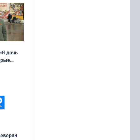
«Я дочь
орые
ть Север»
северян