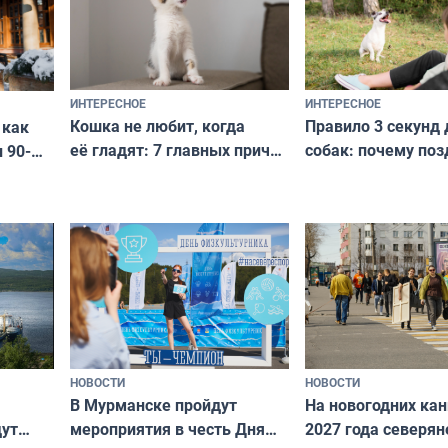
ИНТЕРЕСНОЕ
ИНТЕРЕСНОЕ
Кошка не любит, когда
Правило 3 секунд 
 как
её гладят: 7 главных причин
собак: почему поз
 90-
и как исправить — как найти
ругать за проступ
подход даже к самому
научитесь объясн
о без
независимому питомцу
питомцу всё сразу
криков
НОВОСТИ
НОВОСТИ
В Мурманске пройдут
На новогодних ка
дут
мероприятия в честь Дня
2027 года северян