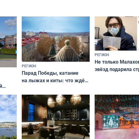
РЕГИОН
Не только Малахов
РЕГИОН
звёзд подарила ст
Парад Победы, катание
Мурманская облас
на лыжах и киты: что ждёт
й
гостей Мурманской области
о
на майские праздники