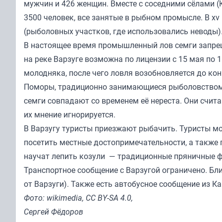
мужчин и 426 женщин. Вместе с соседними сёлами (К
3500 человек, все занятые в рыбном промысле. В xv
(рыболовных участков, где использовались неводы)
В настоящее время промышленный лов семги запрещ
на реке Варзуге возможна по лицензии с 15 мая по 1
молодняка, после чего ловля возобновляется до кон
Поморы, традиционно занимающиеся рыболовством в
семги совпадают со временем её нереста. Они счит
их мнение игнорируется.
В Варзугу туристы приезжают рыбачить. Туристы мо
посетить местные достопримечательности, а также 
научат лепить козули — традиционные пряничные ф
Транспортное сообщение с Варзугой ограничено. Бл
от Варзуги). Также есть автобусное сообщение из Ка
Фото: wikimedia, CC BY-SA 4.0,
Сергей Фёдоров