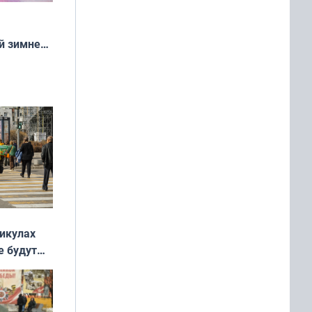
й зимней
манске
никулах
е будут