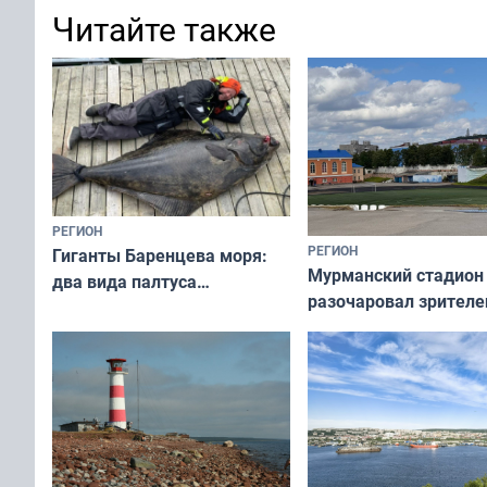
Читайте также
РЕГИОН
РЕГИОН
Гиганты Баренцева моря:
Мурманский стадион
два вида палтуса
разочаровал зрителе
и их рекордные трофеи
матчей региональног
чемпионата