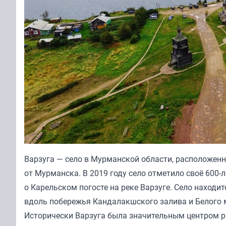
Варзуга — село в Мурманской области, расположенно
от Мурманска. В 2019 году село отметило своё 600-л
о Карельском погосте на реке Варзуге. Село находи
вдоль побережья Кандалакшского залива и Белого 
Исторически Варзуга была значительным центром ры