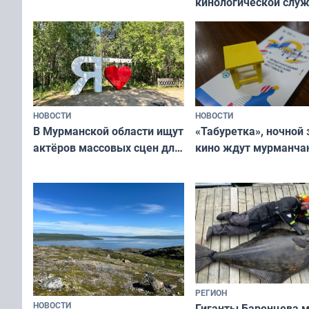
кинологической слу
сотрудничеству художников
ищут новый дом
и фотографов
НОВОСТИ
НОВОСТИ
В Мурманской области ищут
«Табуретка», ночной 
актёров массовых сцен для
кино ждут мурманчан
съёмок в
выходные
короткометражном фильме
РЕГИОН
НОВОСТИ
Гиганты Баренцева м