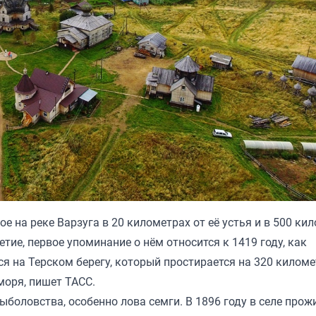
е на реке Варзуга в 20 километрах от её устья и в 500 ки
етие, первое упоминание о нём относится к 1419 году, как
тся на Терском берегу, который простирается на 320 килом
моря,
пишет
ТАСС.
боловства, особенно лова семги. В 1896 году в селе прож