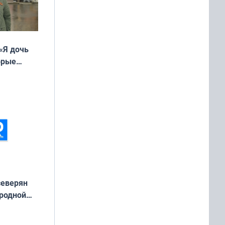
«Я дочь
орые
ть Север»
северян
 родной
екта
»