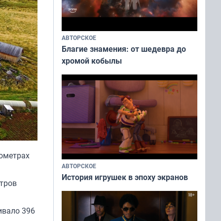
АВТОРСКОЕ
Благие знамения: от шедевра до
хромой кобылы
лометрах
АВТОРСКОЕ
История игрушек в эпоху экранов
етров
ивало 396