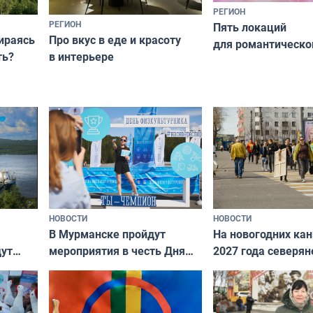
РЕГИОН
РЕГИОН
Пять локаций
бираясь
Про вкус в еде и красоту
для романтическо
ть?
в интерьере
фотосессии в Мур
НОВОСТИ
НОВОСТИ
В Мурманске пройдут
На новогодних ка
дут
мероприятия в честь Дня
2027 года северян
ходные
физкультурника
отдыхать 11 дней