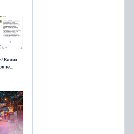
! Каких
ране
ть?