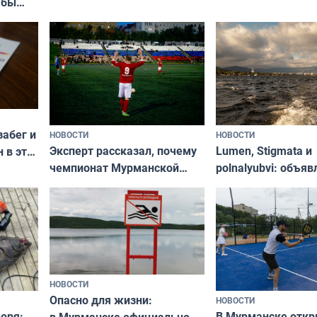
жбы
забег и
НОВОСТИ
НОВОСТИ
Эксперт рассказал, почему
Lumen, Stigmata и
 в эти
чемпионат Мурманской
polnalyubvi: объя
области по футболу остался
хедлайнеры фест
незамеченным
«Имандра» в 2026 
НОВОСТИ
Опасно для жизни:
НОВОСТИ
оря:
В Мурманске отк
в Мурманске официально