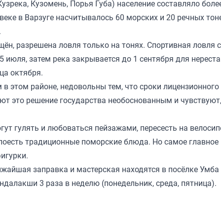
узрека, Кузомень, Порья Губа) население составляло боле
 веке в Варзуге насчитывалось 60 морских и 20 речных тон
.
ён, разрешена ловля только на тонях. Спортивная ловля 
5 июля, затем река закрывается до 1 сентября для нереста
ца октября.
 этом районе, недовольны тем, что сроки лицензионного
ают это решение государства необоснованным и чувствуют,
гут гулять и любоваться пейзажами, пересесть на велосип
поесть традиционные поморские блюда. Но самое главное
игурки.
ижайшая заправка и мастерская находятся в посёлке Умба 
ндалакши 3 раза в неделю (понедельник, среда, пятница).