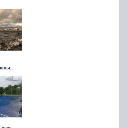
влены
иваля
года
рылась