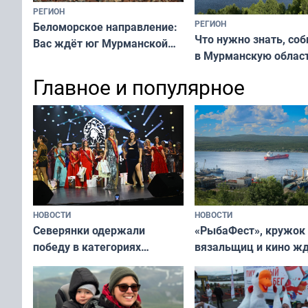
РЕГИОН
РЕГИОН
Беломорское направление:
Что нужно знать, со
Вас ждёт юг Мурманской
в Мурманскую облас
области!
Главное и популярное
НОВОСТИ
НОВОСТИ
«РыбаФест», кружок
Северянки одержали
вязальщиц и кино ж
победу в категориях
мурманчан в эти вы
всероссийского конкурса
«Мисс и Миссис Великая
Русь»