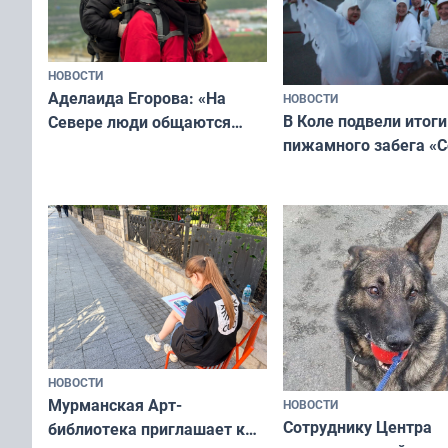
НОВОСТИ
Аделаида Егорова: «На
НОВОСТИ
В Коле подвели итоги
Севере люди общаются
пижамного забега «С
не потому, что это выгодно,
Олимпийскую ночь»
а потому что
ты им интересен»
НОВОСТИ
Мурманская Арт-
НОВОСТИ
Сотруднику Центра
библиотека приглашает к