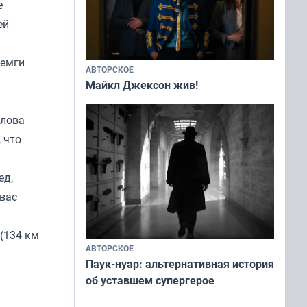
е
ей
семги
АВТОРСКОЕ
Майкл Джексон жив!
 лова
 что
ед,
 вас
(134 км
АВТОРСКОЕ
Паук-нуар: альтернативная история
об уставшем супергерое