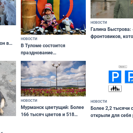
НОВОСТИ
Галина Быстрова: 
фронтовиков, кот
НОВОСТИ
он в
приехали осваива
В Туломе состоится
празднование
Международного дня
коренных народов мира
НОВОСТИ
НОВОСТИ
Мурманск цветущий: Более
Более 2,2 тысячи 
166 тысяч цветов и 518
открыли для себя
вазонов
край в рамках про
«Туризм для своих