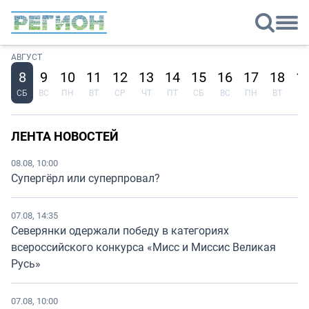
АВГУСТ
8
9
10
11
12
13
14
15
16
17
18
1
СБ
ВС
ПН
ВТ
СР
ЧТ
ПТ
СБ
ВС
ПН
ВТ
СР
ЛЕНТА НОВОСТЕЙ
08.08, 10:00
Супергёрл или суперпровал?
07.08, 14:35
Северянки одержали победу в категориях
всероссийского конкурса «Мисс и Миссис Великая
Русь»
07.08, 10:00