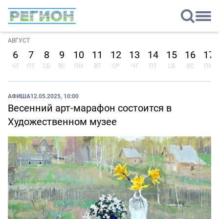
АВГУСТ
6
7
8
9
10
11
12
13
14
15
16
17
ЧТ
ПТ
СБ
ВС
ПН
ВТ
СР
ЧТ
ПТ
СБ
ВС
ПН
АФИША
12.05.2025, 10:00
Весенний арт-марафон состоится в
Художественном музее