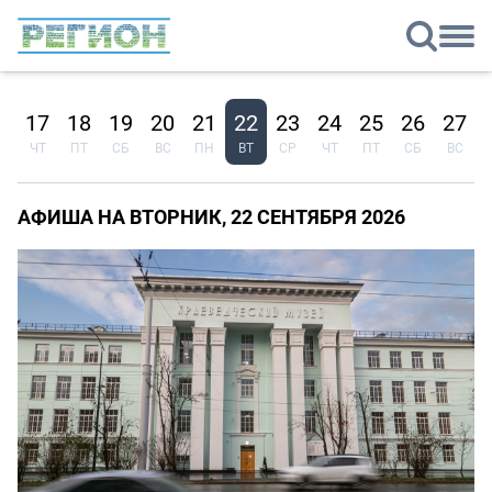
6
17
18
19
20
21
22
23
24
25
26
27
Р
ЧТ
ПТ
СБ
ВС
ПН
ВТ
СР
ЧТ
ПТ
СБ
ВС
АФИША НА ВТОРНИК, 22 СЕНТЯБРЯ 2026