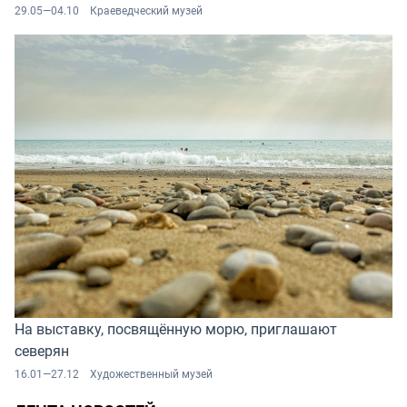
29.05—04.10
Краеведческий музей
На выставку, посвящённую морю, приглашают
северян
16.01—27.12
Художественный музей