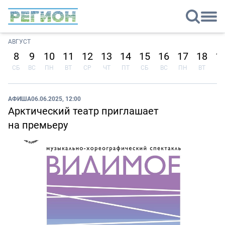
АВГУСТ
8
9
10
11
12
13
14
15
16
17
18
1
СБ
ВС
ПН
ВТ
СР
ЧТ
ПТ
СБ
ВС
ПН
ВТ
СР
АФИША
06.06.2025, 12:00
Арктический театр приглашает
на премьеру