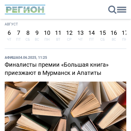
АВГУСТ
6
7
8
9
10
11
12
13
14
15
16
17
ЧТ
ПТ
СБ
ВС
ПН
ВТ
СР
ЧТ
ПТ
СБ
ВС
ПН
АФИША
04.06.2025, 11:25
Финалисты премии «Большая книга»
приезжают в Мурманск и Апатиты